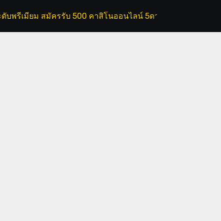
 สมัครรับ 500 คาสิโนออนไลน์ 5ดาว คนเล่นไม่ต่ำกว่าแสนทุกว