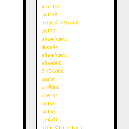
joker123
slot168
https://jin55.net
slot99
สล็อตเว็บตรง
jinda44
สล็อตเว็บตรง
สล็อต888
JINDA888
pgslot
พุซซี่888
บาคาร่า
slotxo
slotpg
ดูหนังโป๊
https://1xbetth.vip