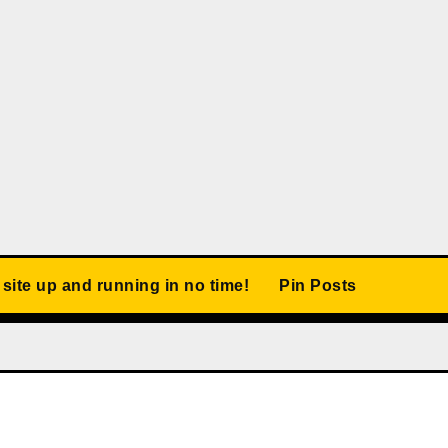
site up and running in no time!
Pin Posts