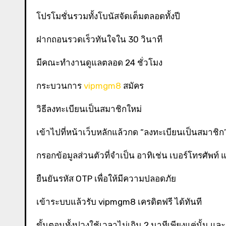
โปรโมชั่นรวมทั้งโบนัสจัดเต็มตลอดทั้งปี
ฝากถอนรวดเร็วทันใจใน 30 วินาที
มีคณะทำงานดูแลตลอด 24 ชั่วโมง
กระบวนการ
vipmgm8
สมัคร
วิธีลงทะเบียนเป็นสมาชิกใหม่
เข้าไปที่หน้าเว็บหลักแล้วกด “ลงทะเบียนเป็นสมาชิก
กรอกข้อมูลส่วนตัวที่จำเป็น อาทิเช่น เบอร์โทรศัพท
ยืนยันรหัส OTP เพื่อให้มีความปลอดภัย
เข้าระบบแล้วรับ vipmgm8 เครดิตฟรี ได้ทันที
ขั้นตอนทั้งปวงใช้เวลาไม่เกิน 2 นาทีเพียงแค่นั้น และเ