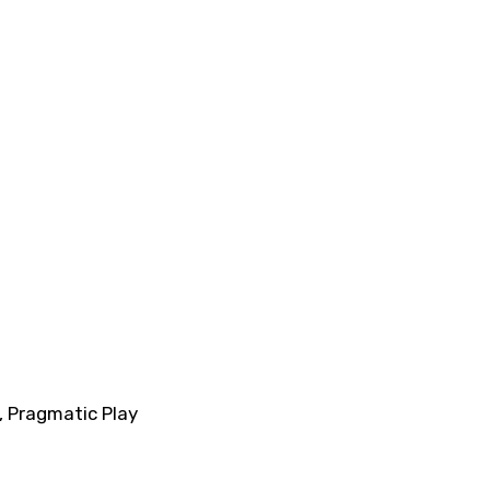
, Pragmatic Play