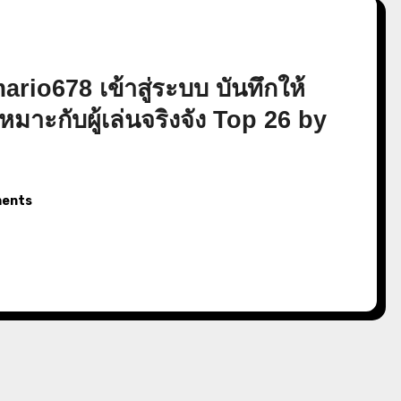
rio678 เข้าสู่ระบบ บันทึกให้
หมาะกับผู้เล่นจริงจัง Top 26 by
ents