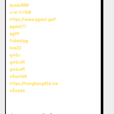
pussy888
บาคาร่า168
https://www.pgslot.golf
pgslot77
pg99
fullslotpg
live22
ดูหนัง
ดูหนังฟรี
ดูหนังฟรี
สล็อต168
https://hongkong456.me
สล็อต66