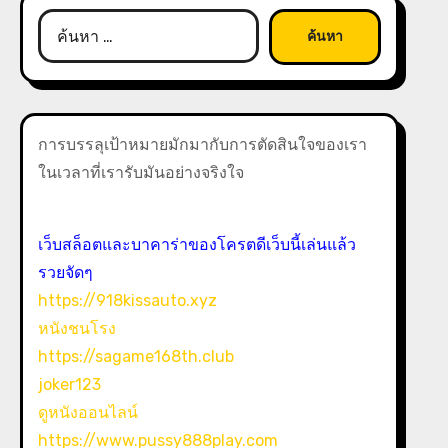
ค้นหา
สำหรับ:
การบรรลุเป้าหมายมักมากับการตัดสินใจของเรา
ในเวลาที่เรารับมันอย่างจริงใจ
เว็บสล็อตและบาคาร่าของโครตดีเว็บนี้เล่นแล้ว
รวยจัดๆ
https://918kissauto.xyz
หนังชนโรง
https://sagame168th.club
joker123
ดูหนังออนไลน์
https://www.pussy888play.com