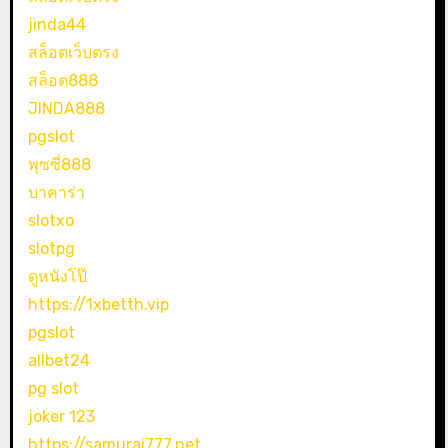
jinda44
สล็อตเว็บตรง
สล็อต888
JINDA888
pgslot
พุซซี่888
บาคาร่า
slotxo
slotpg
ดูหนังโป๊
https://1xbetth.vip
pgslot
allbet24
pg slot
joker 123
https://samurai777.net