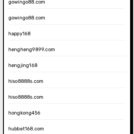
gowingo88.com
gowingo88.com
happy168
hengheng9899.com
hengjing168
hiso8888s.com
hiso8888s.com
hongkong456
hubbet168.com