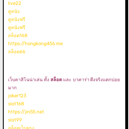
live22
ดูหนัง
ดูหนังฟรี
ดูหนังฟรี
สล็อต168
https://hongkong456.me
สล็อต66
เว็บคาสิโนน่าเล่น ทั้ง
สล็อต
และ
บาคาร่า
ตึงจริงแตกบ่อย
มาก
joker123
slot168
https://jin55.net
slot99
สล็อตเว็บตรง