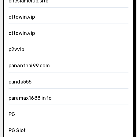
onesiamclub.site
ottowin.vip
ottowin.vip
p2vvip
pananthai99.com
panda555
paramax1688.info
PG
PG Slot