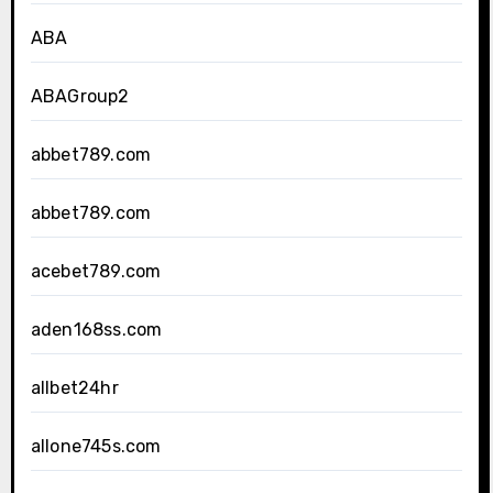
ABA
ABAGroup2
abbet789.com
abbet789.com
acebet789.com
aden168ss.com
allbet24hr
allone745s.com