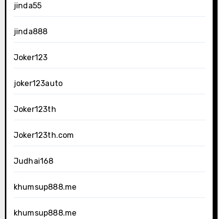
jinda55
jinda888
Joker123
joker123auto
Joker123th
Joker123th.com
Judhai168
khumsup888.me
khumsup888.me