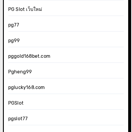
PG Slot เว็บใหม่
pg77
pg99
pggold168bet.com
Pgheng99
pglucky168.com
PGSlot
pgslot77