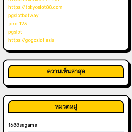
https://tokyoslot88.com
pgslotbetway
joker123
pgslot
https://gogoslot.asia
ความเห็นล่าสุด
หมวดหมู่
1688sagame