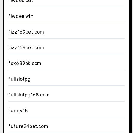
fiwdee.bet
fiwdee.win
fizz169bet.com
fizz169bet.com
fox689ok.com
fullslotpg
fullslotpg168.com
funny18
future24bet.com