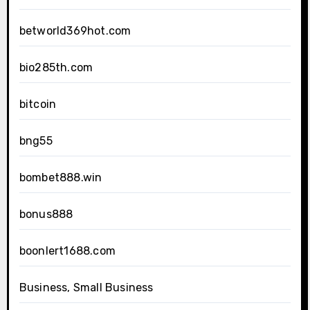
betworld369hot.com
bio285th.com
bitcoin
bng55
bombet888.win
bonus888
boonlert1688.com
Business, Small Business