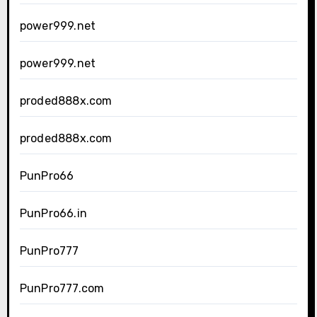
power999.net
power999.net
proded888x.com
proded888x.com
PunPro66
PunPro66.in
PunPro777
PunPro777.com