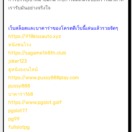
เรารับมันอย่างจริงใจ
เว็บสล็อตและบาคาร่าของโครตดีเว็บนี้เล่นแล้วรวยจัดๆ
https://918kissauto.xyz
หนังชนโรง
https://sagame168th.club
joker123
ดูหนังออนไลน์
https://www.pussy888play.com
pussy888
บาคาร่า168
https://www.pgslot.golf
pgslot77
pg99
fullslotpg