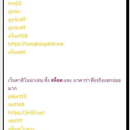
live22
ดูหนัง
ดูหนังฟรี
ดูหนังฟรี
สล็อต168
https://hongkong456.me
สล็อต66
เว็บคาสิโนน่าเล่น ทั้ง
สล็อต
และ
บาคาร่า
ตึงจริงแตกบ่อย
มาก
joker123
slot168
https://jin55.net
slot99
สล็อตเว็บตรง