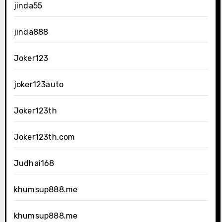
jinda55
jinda888
Joker123
joker123auto
Joker123th
Joker123th.com
Judhai168
khumsup888.me
khumsup888.me