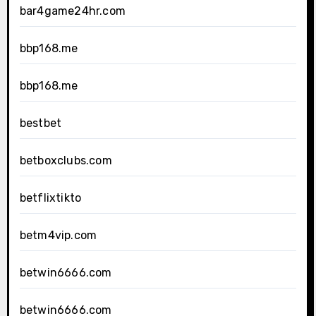
bar4game24hr.com
bbp168.me
bbp168.me
bestbet
betboxclubs.com
betflixtikto
betm4vip.com
betwin6666.com
betwin6666.com