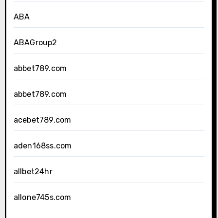
ABA
ABAGroup2
abbet789.com
abbet789.com
acebet789.com
aden168ss.com
allbet24hr
allone745s.com