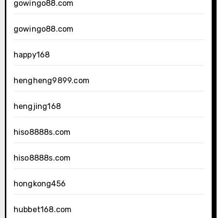
gowingo88.com
gowingo88.com
happy168
hengheng9899.com
hengjing168
hiso8888s.com
hiso8888s.com
hongkong456
hubbet168.com