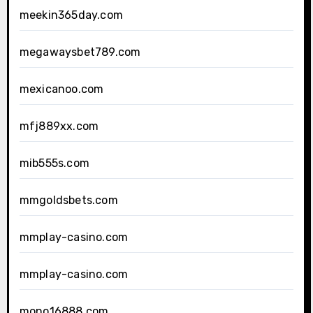
meekin365day.com
megawaysbet789.com
mexicanoo.com
mfj889xx.com
mib555s.com
mmgoldsbets.com
mmplay-casino.com
mmplay-casino.com
mono16888.com