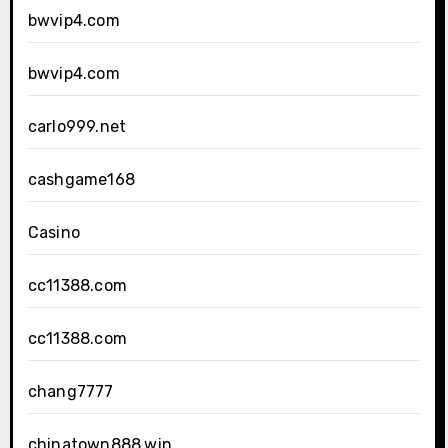
bwvip4.com
bwvip4.com
carlo999.net
cashgame168
Casino
cc11388.com
cc11388.com
chang7777
chinatown888.win