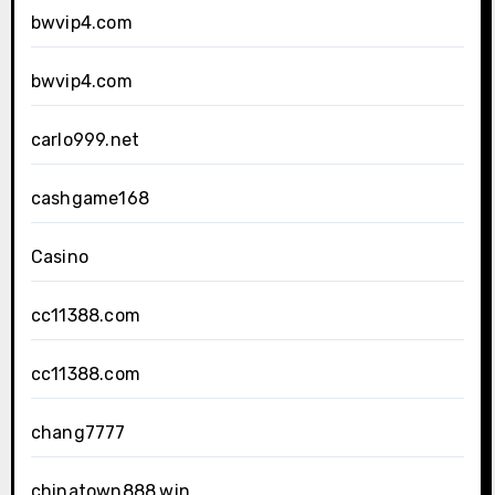
bwvip4.com
bwvip4.com
carlo999.net
cashgame168
Casino
cc11388.com
cc11388.com
chang7777
chinatown888.win