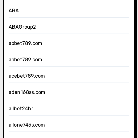
ABA
ABAGroup2
abbet789.com
abbet789.com
acebet789.com
aden168ss.com
allbet24hr
allone745s.com