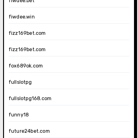
fiwdee.bet
fiwdee.win
fizz169bet.com
fizz169bet.com
fox689ok.com
fullslotpg
fullslotpg168.com
funny18
future24bet.com