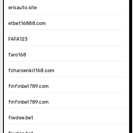
erisauto.site
etbet16888.com
FAFA123
faro168
fcharoenkit168.com
finfinbet789.com
finfinbet789.com
fiwdee.bet