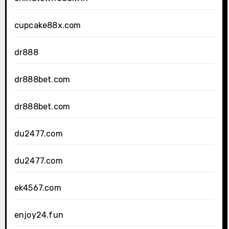
cupcake88x.com
dr888
dr888bet.com
dr888bet.com
du2477.com
du2477.com
ek4567.com
enjoy24.fun