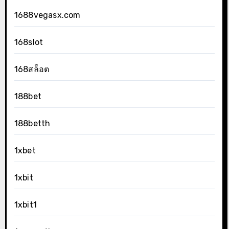
1688vegasx.com
168slot
168สล็อต
188bet
188betth
1xbet
1xbit
1xbit1