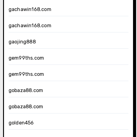
gachawin168.com
gachawin168.com
gaojing888
gem99ths.com
gem99ths.com
gobaza88.com
gobaza88.com
golden456