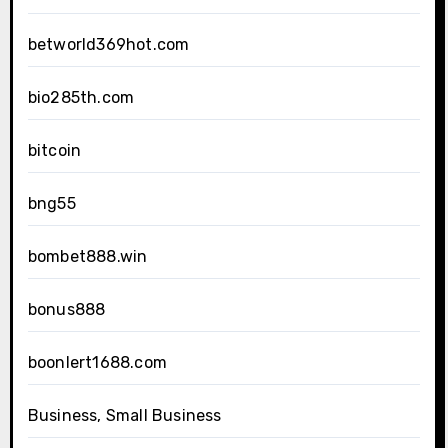
betworld369hot.com
bio285th.com
bitcoin
bng55
bombet888.win
bonus888
boonlert1688.com
Business, Small Business