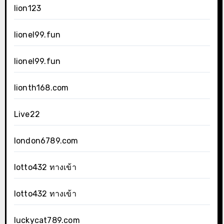
lion123
lionel99.fun
lionel99.fun
lionth168.com
Live22
london6789.com
lotto432 ทางเข้า
lotto432 ทางเข้า
luckycat789.com