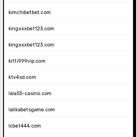
kimchibetbet.com
kingxxxbet123.com
kingxxxbet123.com
kitti999vip.com
ktv4sd.com
lala55-casino.com
lalikabetsgame.com
lcbet444.com