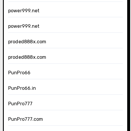
power999.net
power999.net
proded888x.com
proded888x.com
PunPro66
PunPro66.in
PunPro777
PunPro777.com