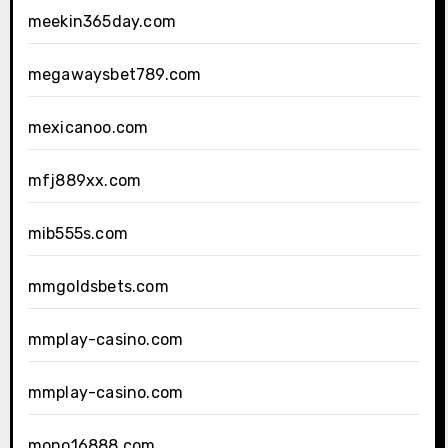
meekin365day.com
megawaysbet789.com
mexicanoo.com
mfj889xx.com
mib555s.com
mmgoldsbets.com
mmplay-casino.com
mmplay-casino.com
mono16888.com