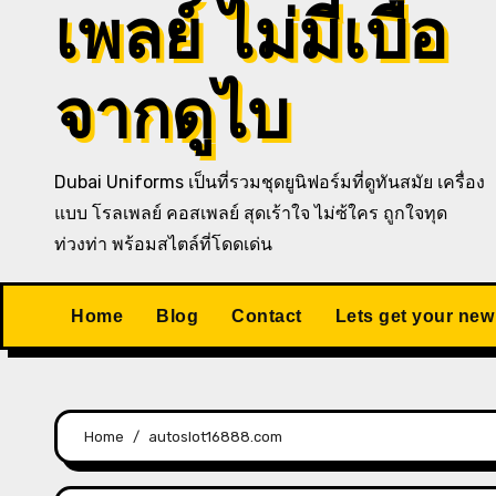
เพลย์ ไม่มีเบื่อ
จากดูไบ
Dubai Uniforms เป็นที่รวมชุดยูนิฟอร์มที่ดูทันสมัย เครื่อง
แบบ โรลเพลย์ คอสเพลย์ สุดเร้าใจ ไม่ซ้ใคร ถูกใจทุด
ท่วงท่า พร้อมสไตล์ที่โดดเด่น
Home
Blog
Contact
Lets get your new 
Home
autoslot16888.com