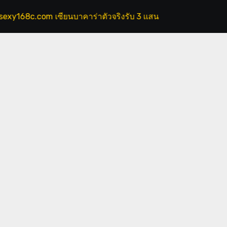
om เซียนบาคาร่าตัวจริงรับ 3 แสน ถอนได้จริงทุกเวลา บาคาร่าสด