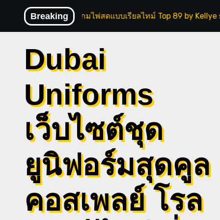
Skip
168 เปิดโลกเกมไพ่สดแบบเรียลไทม์ Top 89 by Kellye sexy168c.c
Breaking
to
content
Dubai
Uniforms
เว็บไซต์ชุด
ยูนิฟอร์มสุดคูล
คอสเพลย์ โรล