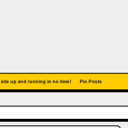
site up and running in no time!
Pin Posts