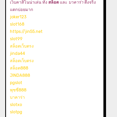
เว็บคาสิโนน่าเล่น ทั้ง
สล็อต
และ
บาคาร่า
ตึงจริง
แตกบ่อยมาก
joker123
slot168
https://jin55.net
slot99
สล็อตเว็บตรง
jinda44
สล็อตเว็บตรง
สล็อต888
JINDA888
pgslot
พุซซี่888
บาคาร่า
slotxo
slotpg