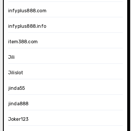
infyplus888.com
infyplus888.info
item388.com
Jili
Jilislot
jinda55
jinda888
Joker123