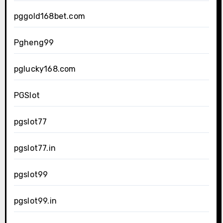
pggold168bet.com
Pgheng99
pglucky168.com
PGSlot
pgslot77
pgslot77.in
pgslot99
pgslot99.in