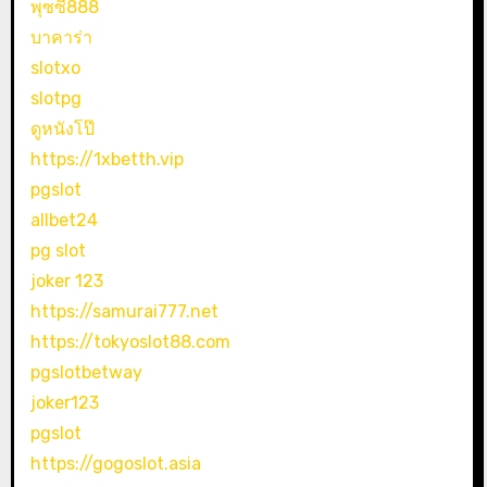
พุซซี่888
บาคาร่า
slotxo
slotpg
ดูหนังโป๊
https://1xbetth.vip
pgslot
allbet24
pg slot
joker 123
https://samurai777.net
https://tokyoslot88.com
pgslotbetway
joker123
pgslot
https://gogoslot.asia