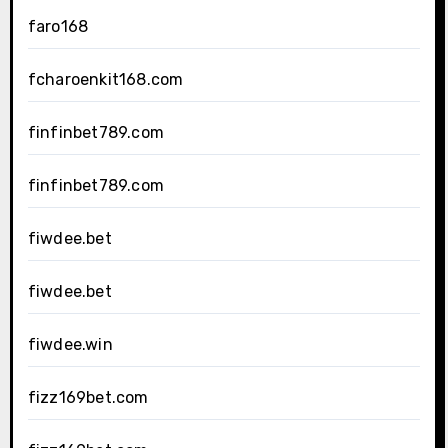
faro168
fcharoenkit168.com
finfinbet789.com
finfinbet789.com
fiwdee.bet
fiwdee.bet
fiwdee.win
fizz169bet.com