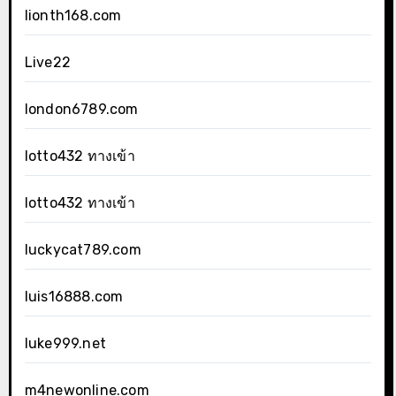
lionth168.com
Live22
london6789.com
lotto432 ทางเข้า
lotto432 ทางเข้า
luckycat789.com
luis16888.com
luke999.net
m4newonline.com