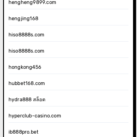
hengheng9899.com
hengjing168
hiso8888s.com
hiso8888s.com
hongkong456
hubbet168.com
hydra888 สล็อต
hyperclub-casino.com
ib888pro.bet