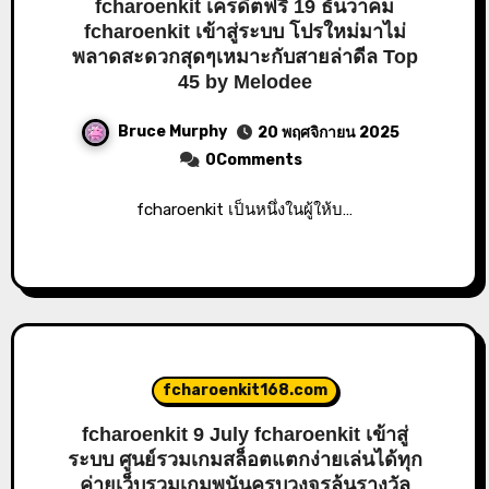
fcharoenkit เครดิตฟรี 19 ธันวาคม
fcharoenkit เข้าสู่ระบบ โปรใหม่มาไม่
พลาดสะดวกสุดๆเหมาะกับสายล่าดีล Top
45 by Melodee
Bruce Murphy
20 พฤศจิกายน 2025
0Comments
fcharoenkit เป็นหนึ่งในผู้ให้บ…
fcharoenkit168.com
fcharoenkit 9 July fcharoenkit เข้าสู่
ระบบ ศูนย์รวมเกมสล็อตแตกง่ายเล่นได้ทุก
ค่ายเว็บรวมเกมพนันครบวงจรลุ้นรางวัล