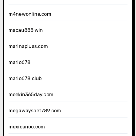
m4newonline.com
macau888.win
marinapluss.com
mario678
mario678.club
meekin365day.com
megawaysbet789.com
mexicanoo.com