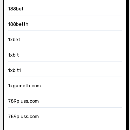
188bet
188betth
1xbet
1xbit
1xbit1
1xgameth.com
789pluss.com
789pluss.com