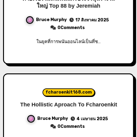
ใหญ่ Top 88 by Jeremiah
Bruce Murphy
17 สิงหาคม 2025
0Comments
ในยุคที่การพนันออนไลน์เป็นที่ช…
fcharoenkit168.com
The Hollistic Aproach To Fcharoenkit
Bruce Murphy
4 เมษายน 2025
0Comments