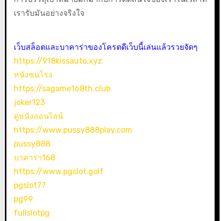
เรารับมันอย่างจริงใจ
เว็บสล็อตและบาคาร่าของโครตดีเว็บนี้เล่นแล้วรวยจัดๆ
https://918kissauto.xyz
หนังชนโรง
https://sagame168th.club
joker123
ดูหนังออนไลน์
https://www.pussy888play.com
pussy888
บาคาร่า168
https://www.pgslot.golf
pgslot77
pg99
fullslotpg