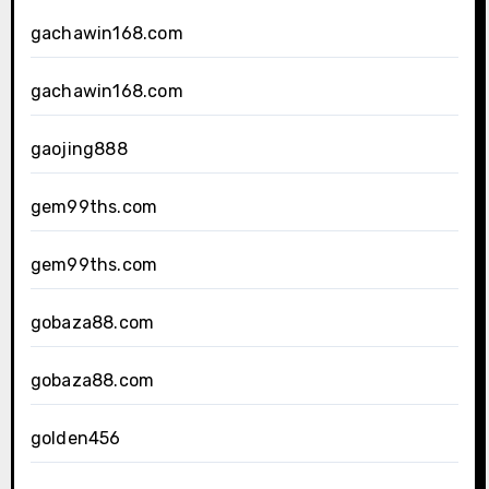
gachawin168.com
gachawin168.com
gaojing888
gem99ths.com
gem99ths.com
gobaza88.com
gobaza88.com
golden456