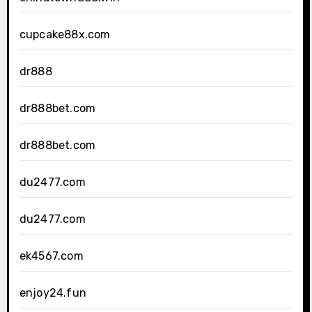
cupcake88x.com
dr888
dr888bet.com
dr888bet.com
du2477.com
du2477.com
ek4567.com
enjoy24.fun