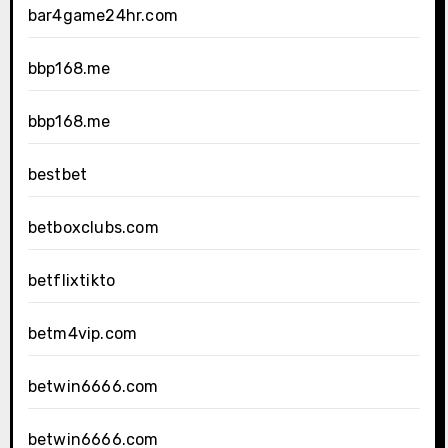
bar4game24hr.com
bbp168.me
bbp168.me
bestbet
betboxclubs.com
betflixtikto
betm4vip.com
betwin6666.com
betwin6666.com