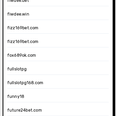
fiwdee.bet
fiwdee.win
fizz169bet.com
fizz169bet.com
fox689ok.com
fullslotpg
fullslotpg168.com
funny18
future24bet.com