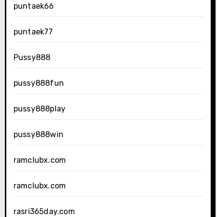
puntaek66
puntaek77
Pussy888
pussy888fun
pussy888play
pussy888win
ramclubx.com
ramclubx.com
rasri365day.com