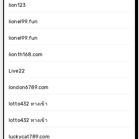
lion123
lionel99.fun
lionel99.fun
lionth168.com
Live22
london6789.com
lotto432 ทางเข้า
lotto432 ทางเข้า
luckycat789.com