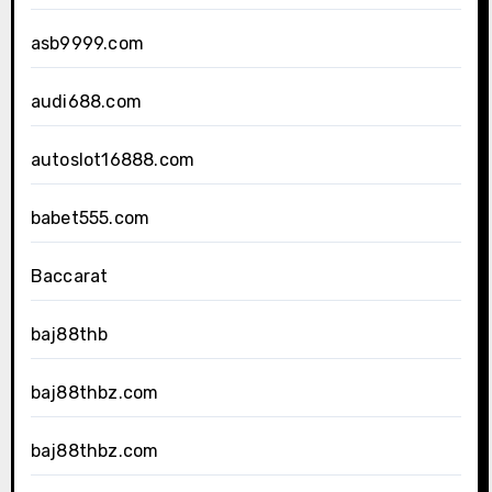
asb9999.com
audi688.com
autoslot16888.com
babet555.com
Baccarat
baj88thb
baj88thbz.com
baj88thbz.com