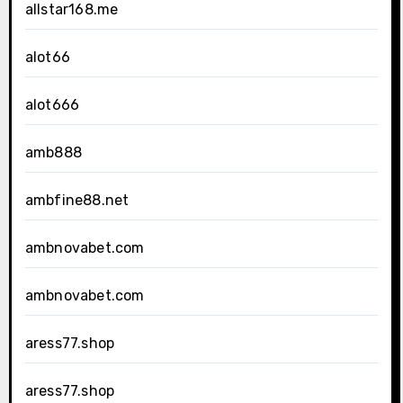
allstar168.me
alot66
alot666
amb888
ambfine88.net
ambnovabet.com
ambnovabet.com
aress77.shop
aress77.shop