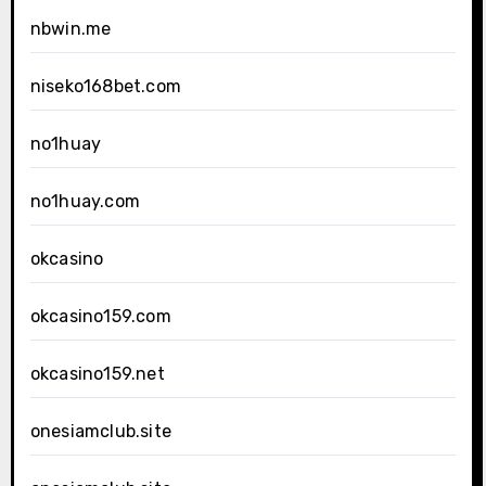
nbwin.me
niseko168bet.com
no1huay
no1huay.com
okcasino
okcasino159.com
okcasino159.net
onesiamclub.site