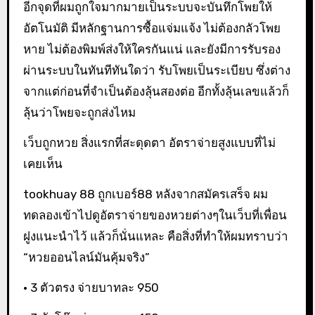
อีกจุดที่ผมถูกใจมากมายเป็นระบบจะบันทึกโพยให้
อัตโนมัติ มีหลักฐานการซื้อแจ่มแจ้ง ไม่ต้องกลัวโพย
หาย ไม่ต้องพิมพ์ส่งให้ใครกันแน่ และยังมีการรับรอง
ผ่านระบบในทันทีทันใดว่า รับโพยเป็นระเบียบ ซึ่งต่าง
จากแต่ก่อนที่จำเป็นต้องลุ้นสองต่อ อีกทั้งลุ้นเลขแล้วก็
ลุ้นว่าโพยจะถูกส่งไหม
เว็บถูกหวย สิ่งแรกที่สะดุดตา อัตราจ่ายสูงแบบที่ไม่
เคยเห็น
tookhuay 88 ถูกเบอร์88 หลังจากสมัครเสร็จ ผม
ทดลองเข้าไปดูอัตราจ่ายของหวยต่างๆในเว็บที่เพื่อน
ฝูงแนะนำไว้ แล้วก็นั่นแหละ คือสิ่งที่ทำให้ผมทราบว่า
“หวยออนไลน์มันคุ้มจริง”
• 3 ตัวตรง จ่ายบาทละ 950