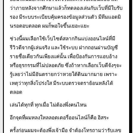
ว่าภายหลังจากศึกษาแล้วก็ทดลองเล่นกับเว็บที่มีใบรับ
รอง มีระบบระเบียบคุ้มครองข้อมูลส่วนตัว มีทีมแอดมิ
นรอตอบตลอด ผมก็พอใจขึ้นเยอะแยะ
ช่วงนี้ผมเลือกใช้เว็บไซต์สลากกินแบ่งออนไลน์ที่มี
รีวิวดีจากผู้เล่นจริง และใช้ระบบ ฝากถอนผ่านบัญชี
รายชื่อเดียวกันเพียงแค่นั้น เพื่อป้องกันการแอบอ้าง
หรือธุรกรรมที่ไม่ปลอดภัย ซึ่งถ้าหากเลือกเว็บดีจังๆจะ
รู้เลยว่าไม่มีอันตรายกว่าหวยใต้ดินมากมาย เพราะ
เหตุว่าทุกสิ่งโปร่งใส มีระบบตรวจตราย้อนหลังได้
ตลอด
เล่นได้ทุกที่ ทุกเมื่อ ไม่ต้องพึ่งคนไหน
อีกจุดที่ผมหลงใหลลอตเตอรี่ออนไลน์ก็คือ อิสระ
ครั้งก่อนผมจะต้องพึ่งเจ้ามือ จำต้องโทรถามว่ารับเลข