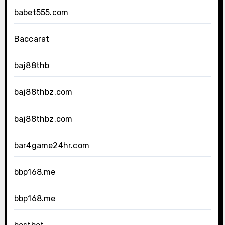
babet555.com
Baccarat
baj88thb
baj88thbz.com
baj88thbz.com
bar4game24hr.com
bbp168.me
bbp168.me