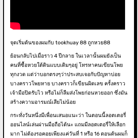
จุดเริ่มต้นของผมกับ tookhuay 88 ถูกหวย88
ย้อนกลับไปเมื่อราว 4 ปีกลาย ในเวลานั้นผมยังเป็น
คนที่ซื้อหวยใต้ดินแบบเดิมๆอยู่ โทรหาคนเขียนโพย
ทุกงวด แต่ว่าบอกตรงๆว่าประสบเจอกับปัญหาบ่อย
บางคราวโพยหาย บางคราวก็เขียนผิดเลข ครั้งคราว
เจ้ามือปิดรับไว หรือไม่ก็ลืมส่งโพยก่อนหวยออก ซึ่งมัน
สร้างความอารมณ์เสียไม่น้อย
กระทั่งวันหนึ่งมีเพื่อนเสนอแนะว่า ในตอนนี้ลอตเตอรี่
ออนไลน์เล่นผ่านมือถือได้นะ แถมมีลอตเตอรี่ให้เลือก
มาก ไม่ต้องรอคอยเพียงแค่วันที่ 1 หรือ 16 ตอนต้นผมก็