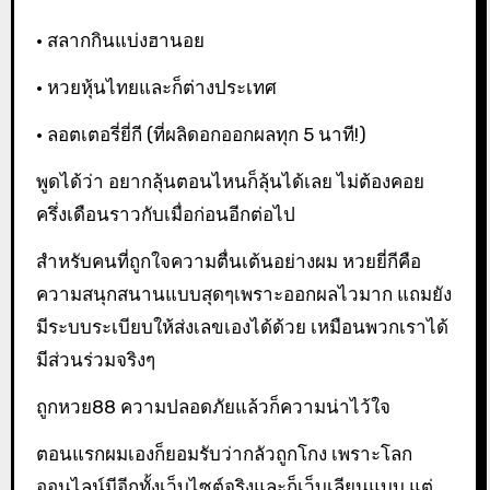
• สลากกินแบ่งฮานอย
• หวยหุ้นไทยและก็ต่างประเทศ
• ลอตเตอรี่ยี่กี (ที่ผลิดอกออกผลทุก 5 นาที!)
พูดได้ว่า อยากลุ้นตอนไหนก็ลุ้นได้เลย ไม่ต้องคอย
ครึ่งเดือนราวกับเมื่อก่อนอีกต่อไป
สำหรับคนที่ถูกใจความตื่นเต้นอย่างผม หวยยี่กีคือ
ความสนุกสนานแบบสุดๆเพราะออกผลไวมาก แถมยัง
มีระบบระเบียบให้ส่งเลขเองได้ด้วย เหมือนพวกเราได้
มีส่วนร่วมจริงๆ
ถูกหวย88 ความปลอดภัยแล้วก็ความน่าไว้ใจ
ตอนแรกผมเองก็ยอมรับว่ากลัวถูกโกง เพราะโลก
ออนไลน์มีอีกทั้งเว็บไซต์จริงและก็เว็บเลียนแบบ แต่