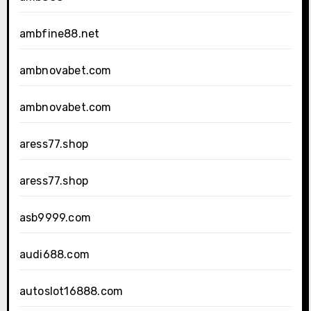
ambfine88.net
ambnovabet.com
ambnovabet.com
aress77.shop
aress77.shop
asb9999.com
audi688.com
autoslot16888.com