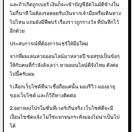
และถ้าเกิดถูกเบอร์ เงินก็จะเข้าบัญชีอัตโนมัติข้างใน
ไม่กี่นาที ไม่ต้องรอคอยรับเงินจากเจ้ามือหรือเดินทาง
ไปไหน แถมยังมีฟีพบร์ เรื่องราวถูกรางวัล ที่บันทึกไว้
อีกด้วย
ประสบการณ์ที่ต้องการแชร์ให้มือใหม่
จากที่ผมเล่นหวยออนไลน์มาหลายปี ขอสรุปเป็นข้อๆ
ให้กับคนที่กำลังลังเลว่า หวยออนไลน์ดีจังไหม ดังต่อ
ไปนี้ครับผม
1.เลือกเว็บไซต์ที่น่าเชื่อถือแค่นั้น มองรีวิว มองอายุ
ของเว็บไซต์ และก็วิถีทางติดต่อ
2.อย่าหลงโปรโมชั่นที่เวอร์เกินจริง เว็บไซต์ดีจะมี
เงื่อนไขชัดแจ้ง ไม่ใช่แจกจนกระทั่งมองไม่น่าเป็นไป
ได้