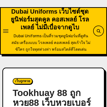
Skip
to
Dubai Uniforms เว็บไซต์ชุด
content
ยูนิฟอร์มสุดคูล คอสเพลย์ โรล
เพลย์ ไม่มีเบื่อจากดูไบ
Dubai Uniforms เป็นที่รวมชุดยูนิฟอร์มที่ดูทัน
สมัย เครื่องแบบ โรลเพลย์ คอสเพลย์ สุดเร้าใจ ไม่
ซ้ใคร ถูกใจทุดท่วงท่า พร้อมสไตล์ที่โดดเด่น
เว็บถูกหวย
Tookhuay 88 ถูก
หวย88 เว็บหวยเบอร์