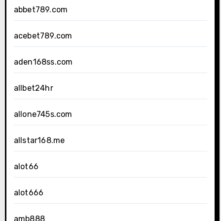
abbet789.com
acebet789.com
aden168ss.com
allbet24hr
allone745s.com
allstar168.me
alot66
alot666
amb888