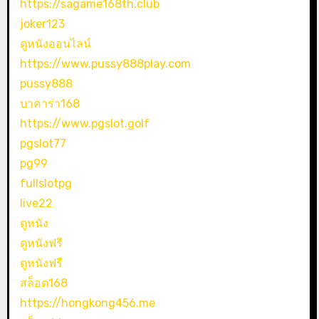
https://sagame168th.club
joker123
ดูหนังออนไลน์
https://www.pussy888play.com
pussy888
บาคาร่า168
https://www.pgslot.golf
pgslot77
pg99
fullslotpg
live22
ดูหนัง
ดูหนังฟรี
ดูหนังฟรี
สล็อต168
https://hongkong456.me