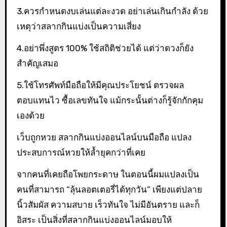
3.ควรกำหนดงบเล่นแต่ละงวด อย่าเล่นเกินกำลัง ด้วย
เหตุว่าสลากกินแบ่งเป็นความเสี่ยง
4.อย่าพึ่งสูตร 100% ใช้สถิติช่วยได้ แต่ว่าดวงก็ยัง
สำคัญเสมอ
5.ใช้โทรศัพท์มือถือให้มีคุณประโยชน์ ตรวจผล
ตอบแทนไว ซื้อเลขทันใจ แม้กระนั้นต่างก็รู้จักกักคุม
เองด้วย
เว็บถูกหวย สลากกินแบ่งออนไลน์บนมือถือ แปลง
ประสบการณ์หวยให้ล้ำยุคกว่าที่เคย
จากคนที่เคยถือโพยกระดาษ ในตอนนี้ผมแปลงเป็น
คนที่สามารถ “ลุ้นลอตเตอรี่ได้ทุกวัน” เพียงแต่ปลาย
นิ้วสัมผัส ความสบาย เร็วทันใจ ไม่มีอันตราย และก็
อิสระ เป็นสิ่งที่สลากกินแบ่งออนไลน์มอบให้