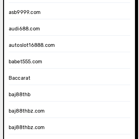
asb9999.com
audi688.com
autoslot16888.com
babet555.com
Baccarat
baj88thb
baj88thbz.com
baj88thbz.com