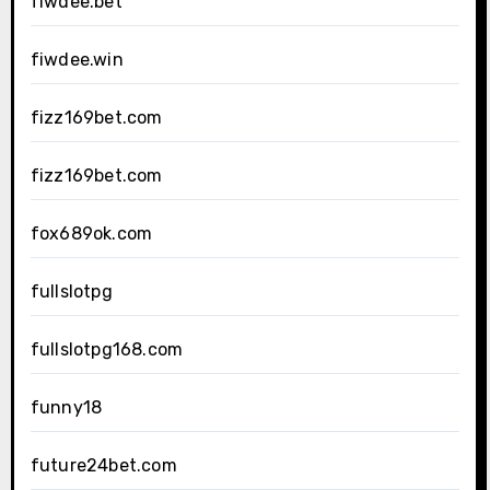
fiwdee.bet
fiwdee.win
fizz169bet.com
fizz169bet.com
fox689ok.com
fullslotpg
fullslotpg168.com
funny18
future24bet.com