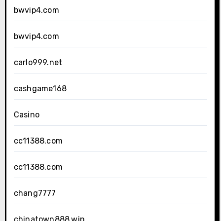
bwvip4.com
bwvip4.com
carlo999.net
cashgame168
Casino
cc11388.com
cc11388.com
chang7777
chinatown888.win