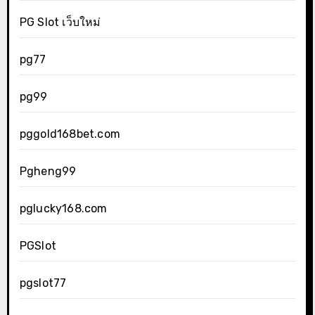
PG Slot เว็บใหม่
pg77
pg99
pggold168bet.com
Pgheng99
pglucky168.com
PGSlot
pgslot77