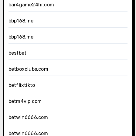
bar4game24hr.com
bbp168.me
bbp168.me
bestbet
betboxclubs.com
betflixtikto
betm4vip.com
betwin6666.com
betwin6666.com