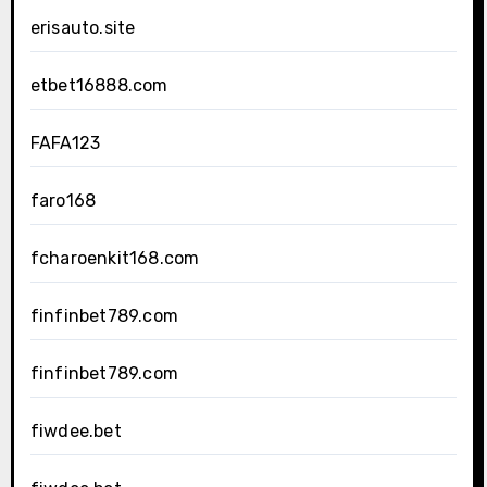
erisauto.site
etbet16888.com
FAFA123
faro168
fcharoenkit168.com
finfinbet789.com
finfinbet789.com
fiwdee.bet