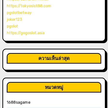
https://tokyoslot88.com
pgslotbetway
joker123
pgslot
https://gogoslot.asia
ความเห็นล่าสุด
หมวดหมู่
1688sagame