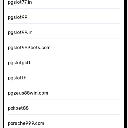
pgslot77.in
pgslot99
pgslot99.in
pgslot999bets.com
pgslotgolf
pgslotth
pgzeus88win.com
pokbet88
porsche999.com