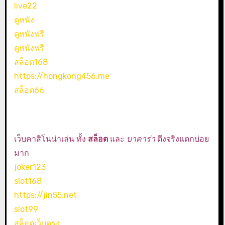
live22
ดูหนัง
ดูหนังฟรี
ดูหนังฟรี
สล็อต168
https://hongkong456.me
สล็อต66
เว็บคาสิโนน่าเล่น ทั้ง
สล็อต
และ
บาคาร่า
ตึงจริงแตกบ่อย
มาก
joker123
slot168
https://jin55.net
slot99
สล็อตเว็บตรง