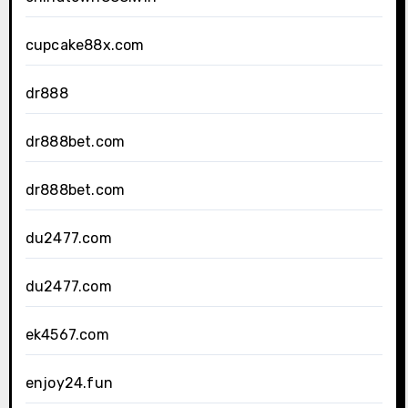
cupcake88x.com
dr888
dr888bet.com
dr888bet.com
du2477.com
du2477.com
ek4567.com
enjoy24.fun