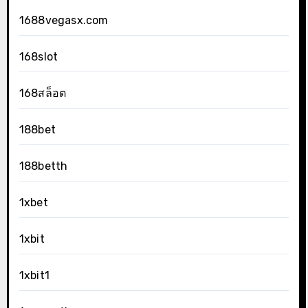
1688vegasx.com
168slot
168สล็อต
188bet
188betth
1xbet
1xbit
1xbit1