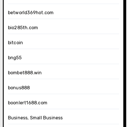
betworld369hot.com
bio285th.com
bitcoin
bng55
bombet888.win
bonus888
boonlert1688.com
Business, Small Business