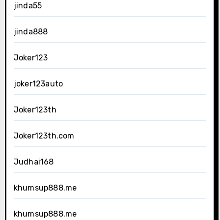
jinda55
jinda888
Joker123
joker123auto
Joker123th
Joker123th.com
Judhai168
khumsup888.me
khumsup888.me