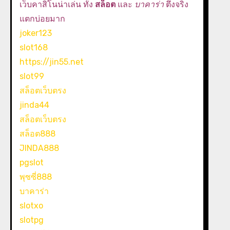
เว็บคาสิโนน่าเล่น ทั้ง
สล็อต
และ
บาคาร่า
ตึงจริง
แตกบ่อยมาก
joker123
slot168
https://jin55.net
slot99
สล็อตเว็บตรง
jinda44
สล็อตเว็บตรง
สล็อต888
JINDA888
pgslot
พุซซี่888
บาคาร่า
slotxo
slotpg