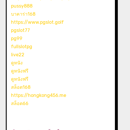
pussy888
บาคาร่า168
https://www.pgslot.golf
pgslot77
pg99
fullslotpg
live22
ดูหนัง
ดูหนังฟรี
ดูหนังฟรี
สล็อต168
https://hongkong456.me
สล็อต66