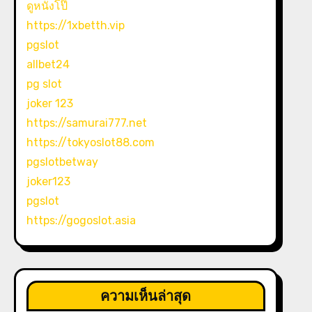
ดูหนังโป๊
https://1xbetth.vip
pgslot
allbet24
pg slot
joker 123
https://samurai777.net
https://tokyoslot88.com
pgslotbetway
joker123
pgslot
https://gogoslot.asia
ความเห็นล่าสุด