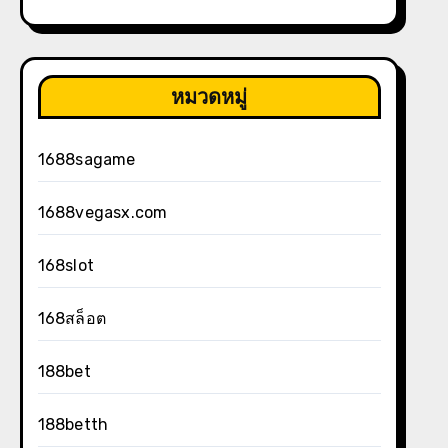
หมวดหมู่
1688sagame
1688vegasx.com
168slot
168สล็อต
188bet
188betth