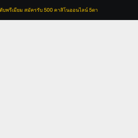
มัครรับ 500 คาสิโนออนไลน์ 5ดาว คนเล่นไม่ต่ำกว่าแสนทุกวัน 