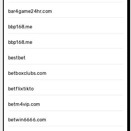
bar4game24hr.com
bbp168.me
bbp168.me
bestbet
betboxclubs.com
betflixtikto
betm4vip.com
betwin6666.com