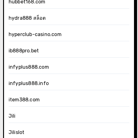
hubbet168.com
hydra888 สล็อต
hyperclub-casino.com
ib888pro.bet
infyplus888.com
infyplus888.info
item388.com
Jili
Jilislot