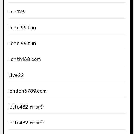
lion123
lionel99.fun
lionel99.fun
lionth168.com
Live22
london6789.com
lotto432 ทางเข้า
lotto432 ทางเข้า