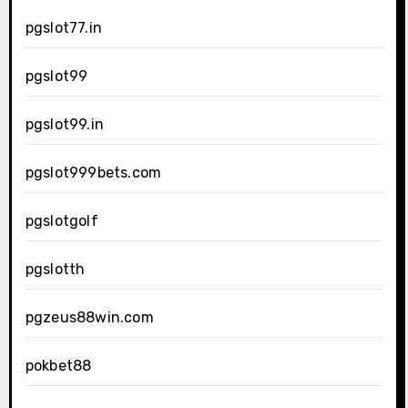
pgslot77.in
pgslot99
pgslot99.in
pgslot999bets.com
pgslotgolf
pgslotth
pgzeus88win.com
pokbet88