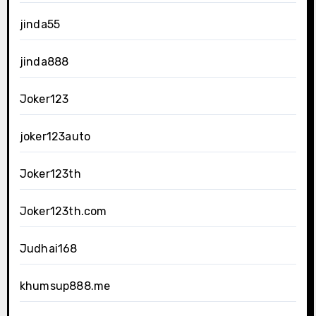
jinda55
jinda888
Joker123
joker123auto
Joker123th
Joker123th.com
Judhai168
khumsup888.me