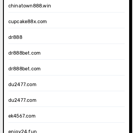
chinatown888.win
cupcake88x.com
dr888
dr888bet.com
dr888bet.com
du2477.com
du2477.com
ek4567.com
enjoy24.fun