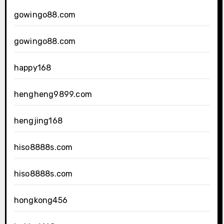
gowingo88.com
gowingo88.com
happy168
hengheng9899.com
hengjing168
hiso8888s.com
hiso8888s.com
hongkong456