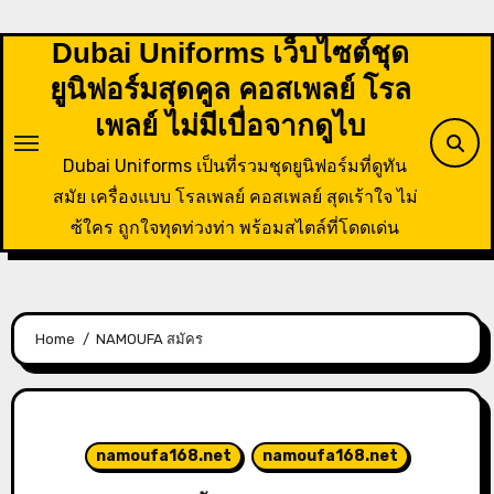
Skip
to
Dubai Uniforms เว็บไซต์ชุด
content
ยูนิฟอร์มสุดคูล คอสเพลย์ โรล
เพลย์ ไม่มีเบื่อจากดูไบ
Dubai Uniforms เป็นที่รวมชุดยูนิฟอร์มที่ดูทัน
สมัย เครื่องแบบ โรลเพลย์ คอสเพลย์ สุดเร้าใจ ไม่
ซ้ใคร ถูกใจทุดท่วงท่า พร้อมสไตล์ที่โดดเด่น
Home
NAMOUFA สมัคร
namoufa168.net
namoufa168.net