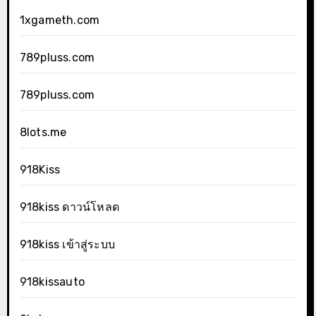
1xgameth.com
789pluss.com
789pluss.com
8lots.me
918Kiss
918kiss ดาวน์โหลด
918kiss เข้าสู่ระบบ
918kissauto