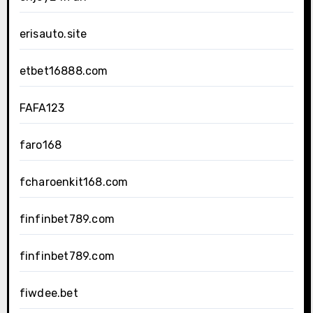
erisauto.site
etbet16888.com
FAFA123
faro168
fcharoenkit168.com
finfinbet789.com
finfinbet789.com
fiwdee.bet