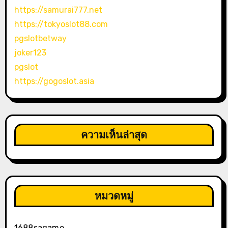
https://samurai777.net
https://tokyoslot88.com
pgslotbetway
joker123
pgslot
https://gogoslot.asia
ความเห็นล่าสุด
หมวดหมู่
1688sagame