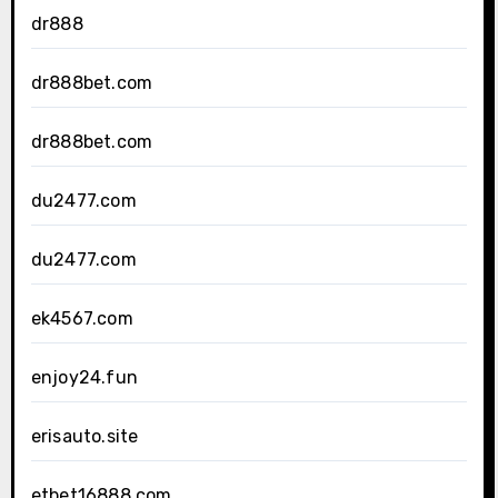
dr888
dr888bet.com
dr888bet.com
du2477.com
du2477.com
ek4567.com
enjoy24.fun
erisauto.site
etbet16888.com