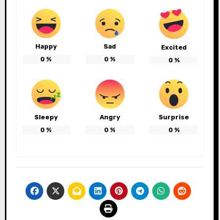
Happy
Sad
Excited
0
%
0
%
0
%
Sleepy
Angry
Surprise
0
%
0
%
0
%