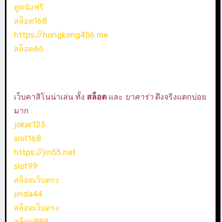
ดูหนังฟรี
สล็อต168
https://hongkong456.me
สล็อต66
เว็บคาสิโนน่าเล่น ทั้ง
สล็อต
และ
บาคาร่า
ตึงจริงแตกบ่อย
มาก
joker123
slot168
https://jin55.net
slot99
สล็อตเว็บตรง
jinda44
สล็อตเว็บตรง
สล็อต888