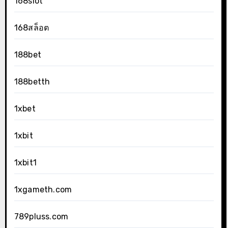
168slot
168สล็อต
188bet
188betth
1xbet
1xbit
1xbit1
1xgameth.com
789pluss.com