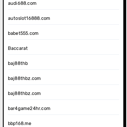
audi688.com
autoslot16888.com
babet555.com
Baccarat
baj88thb
baj88thbz.com
baj88thbz.com
bar4game24hr.com
bbp168.me