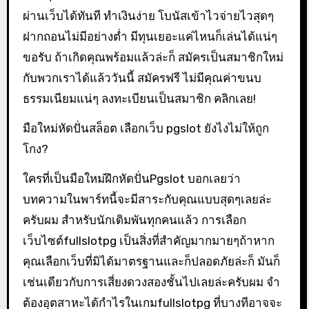
ผ่านเว็บได้ทันที ทำเงินง่าย โบนัสเข้าไวจ่ายไวสุดๆ
ฝากถอนไม่มีอย่างต่ำ มีทุนเยอะแค่ไหนก็เล่นได้แน่ๆ
ขอรับ ถ้าเกิดคุณพร้อมแล้วล่ะก็ สมัครเป็นสมาชิกใหม่
กับพวกเราได้แล้ววันนี้ สมัครฟรี ไม่มีคุณค่าขนบ
ธรรมเนียมแน่ๆ ลงทะเบียนเป็นสมาชิก คลิกเลย!
มือใหม่หัดปั่นสล็อต เลือกเว็บ pgslot ยังไงไม่ให้ถูก
โกง?
ใครที่เป็นมือใหม่ฝึกหัดปั่นPgslot บอกเลยว่า
บทความในพาร์ทนี้จะมีสาระกับคุณแบบสุดๆเลยล่ะ
ครับผม สำหรับนักเดิมพันทุกคนแล้ว การเลือก
เว็บไซต์fullslotpg เป็นสิ่งที่สำคัญมากมายๆถ้าหาก
คุณเลือกเว็บที่มิได้มาตรฐานและก็ปลอดภัยล่ะก็ มันก็
เช่นเดียวกับการเสี่ยงดวงสองชั้นไปเลยล่ะครับผม จำ
ต้องอุตสาหะได้กำไรในเกมfullslotpg ที่บางทีอาจจะ