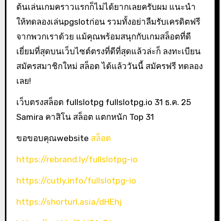
ต้นเล่นเกมคราวแรกก็ไม่ได้ยากเลยครับผม แนะนำ
ให้ทดลองเล่นpgslotก่อน รวมทั้งอย่าลืมรับเครดิตฟรี
จากพวกเราด้วย แม้คุณพร้อมสนุกกับเกมสล็อตที่ดี
เยี่ยมที่สุดบนเว็บไซต์ตรงที่ดีที่สุดแล้วล่ะก็ ลงทะเบียน
สมัครสมาชิกใหม่ สล็อต ได้แล้ววันนี้ สมัครฟรี ทดลอง
เลย!
เว็บตรงสล็อต fullslotpg fullslotpg.io 31 ธ.ค. 25
Samira คาสิโน สล็อต แตกหนัก Top 31
ขอขอบคุณwebsite
สล็อต
https://rebrand.ly/fullslotpg-io
https://cutly.info/fullslotpg-io
https://shorturl.asia/dHEhj