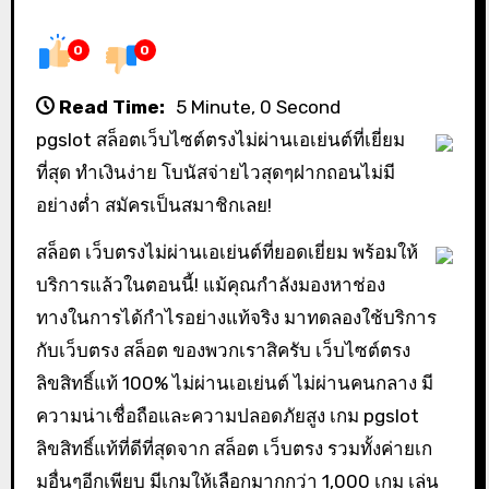
0
0
Read Time:
5 Minute, 0 Second
pgslot สล็อตเว็บไซต์ตรงไม่ผ่านเอเย่นต์ที่เยี่ยม
ที่สุด ทำเงินง่าย โบนัสจ่ายไวสุดๆฝากถอนไม่มี
อย่างต่ำ สมัครเป็นสมาชิกเลย!
สล็อต เว็บตรงไม่ผ่านเอเย่นต์ที่ยอดเยี่ยม พร้อมให้
บริการแล้วในตอนนี้! แม้คุณกำลังมองหาช่อง
ทางในการได้กำไรอย่างแท้จริง มาทดลองใช้บริการ
กับเว็บตรง สล็อต ของพวกเราสิครับ เว็บไซต์ตรง
ลิขสิทธิ์แท้ 100% ไม่ผ่านเอเย่นต์ ไม่ผ่านคนกลาง มี
ความน่าเชื่อถือและความปลอดภัยสูง เกม pgslot
ลิขสิทธิ์แท้ที่ดีที่สุดจาก สล็อต เว็บตรง รวมทั้งค่ายเก
มอื่นๆอีกเพียบ มีเกมให้เลือกมากกว่า 1,000 เกม เล่น