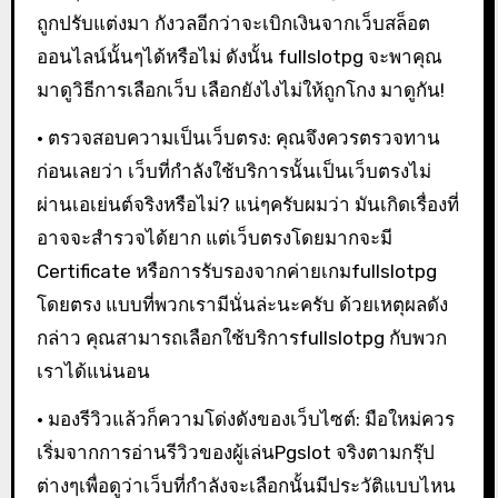
ถูกปรับแต่งมา กังวลอีกว่าจะเบิกเงินจากเว็บสล็อต
ออนไลน์นั้นๆได้หรือไม่ ดังนั้น fullslotpg จะพาคุณ
มาดูวิธีการเลือกเว็บ เลือกยังไงไม่ให้ถูกโกง มาดูกัน!
• ตรวจสอบความเป็นเว็บตรง: คุณจึงควรตรวจทาน
ก่อนเลยว่า เว็บที่กำลังใช้บริการนั้นเป็นเว็บตรงไม่
ผ่านเอเย่นต์จริงหรือไม่? แน่ๆครับผมว่า มันเกิดเรื่องที่
อาจจะสำรวจได้ยาก แต่เว็บตรงโดยมากจะมี
Certificate หรือการรับรองจากค่ายเกมfullslotpg
โดยตรง แบบที่พวกเรามีนั่นล่ะนะครับ ด้วยเหตุผลดัง
กล่าว คุณสามารถเลือกใช้บริการfullslotpg กับพวก
เราได้แน่นอน
• มองรีวิวแล้วก็ความโด่งดังของเว็บไซต์: มือใหม่ควร
เริ่มจากการอ่านรีวิวของผู้เล่นPgslot จริงตามกรุ๊ป
ต่างๆเพื่อดูว่าเว็บที่กำลังจะเลือกนั้นมีประวัติแบบไหน