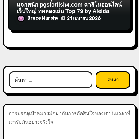
แจกหนัก pgslotfish4.com คาสิโนออนไลน์
เว็บใหญ่ ทดลองเล่น Top 79 by Aleida
Bruce Murphy
21 เมษายน 2026
ค้นหา
สำหรับ:
การบรรลุเป้าหมายมักมากับการตัดสินใจของเราในเวลาที่
เรารับมันอย่างจริงใจ