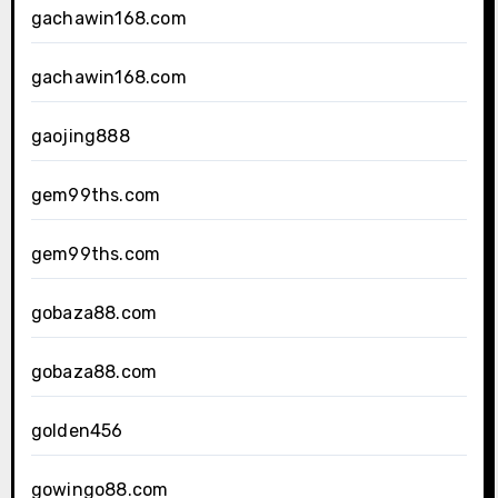
gachawin168.com
gachawin168.com
gaojing888
gem99ths.com
gem99ths.com
gobaza88.com
gobaza88.com
golden456
gowingo88.com