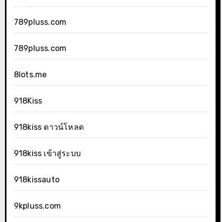
789pluss.com
789pluss.com
8lots.me
918Kiss
918kiss ดาวน์โหลด
918kiss เข้าสู่ระบบ
918kissauto
9kpluss.com