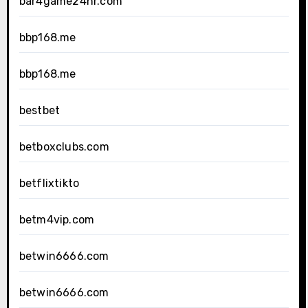
bar4game24hr.com
bbp168.me
bbp168.me
bestbet
betboxclubs.com
betflixtikto
betm4vip.com
betwin6666.com
betwin6666.com