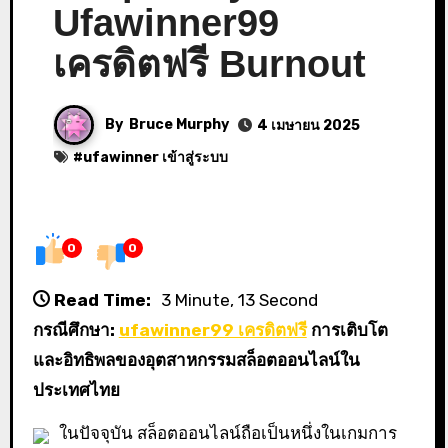
Ufawinner99
เครดิตฟรี Burnout
By
Bruce Murphy
4 เมษายน 2025
#
ufawinner เข้าสู่ระบบ
0
0
Read Time:
3 Minute, 13 Second
กรณีศึกษา:
ufawinner99 เครดิตฟรี
การเติบโต
และอิทธิพลของอุตสาหกรรมสล็อตออนไลน์ใน
ประเทศไทย
ในปัจจุบัน สล็อตออนไลน์ถือเป็นหนึ่งในเกมการ