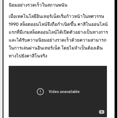
นิยมอย่างรวดเร็วในสถานพนัน
เมื่อเทคโนโลยีอินเทอร์เน็ตเริ่มก้าวหน้าในทศวรรษ
1990 สล็อตออนไลน์จึงถือกำเนิดขึ้น คาสิโนออนไลน์
แรกที่มีเกมสล็อตออนไลน์ได้เปิดตัวอย่างเป็นทางการ
และได้รับความนิยมอย่างรวดเร็วด้วยความสามารถ
ในการเล่นผ่านอินเทอร์เน็ต โดยไม่จำเป็นต้องเดิน
ทางไปยังคาสิโนจริง