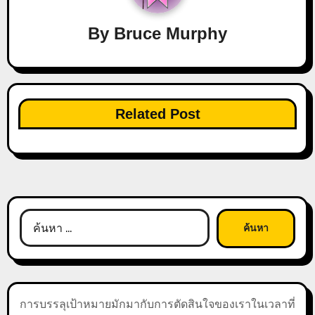
By
Bruce Murphy
Related Post
ค้นหา
สำหรับ:
การบรรลุเป้าหมายมักมากับการตัดสินใจของเราในเวลาที่