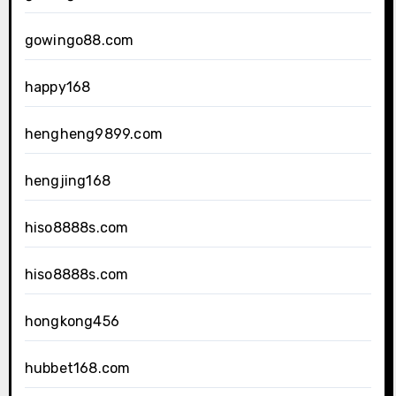
gowingo88.com
happy168
hengheng9899.com
hengjing168
hiso8888s.com
hiso8888s.com
hongkong456
hubbet168.com