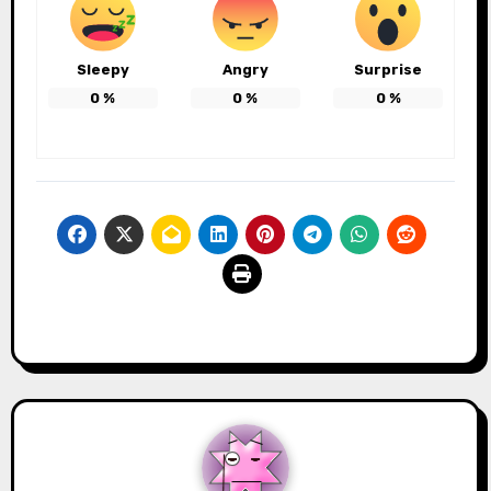
Sleepy
Angry
Surprise
0
%
0
%
0
%