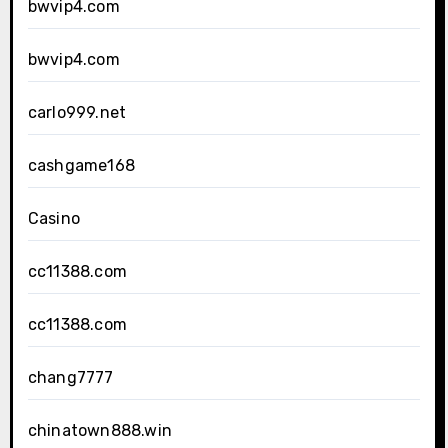
bwvip4.com
bwvip4.com
carlo999.net
cashgame168
Casino
cc11388.com
cc11388.com
chang7777
chinatown888.win