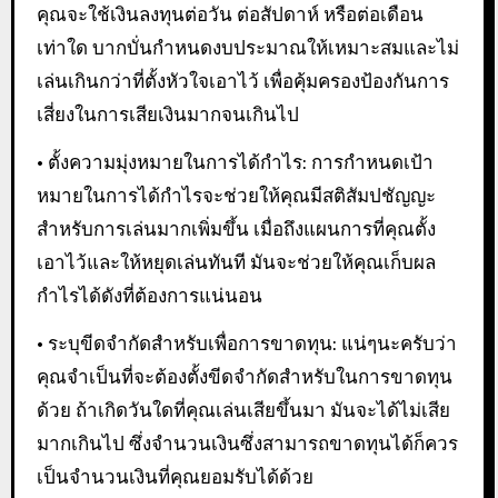
คุณจะใช้เงินลงทุนต่อวัน ต่อสัปดาห์ หรือต่อเดือน
เท่าใด บากบั่นกำหนดงบประมาณให้เหมาะสมและไม่
เล่นเกินกว่าที่ตั้งหัวใจเอาไว้ เพื่อคุ้มครองป้องกันการ
เสี่ยงในการเสียเงินมากจนเกินไป
• ตั้งความมุ่งหมายในการได้กำไร: การกำหนดเป้า
หมายในการได้กำไรจะช่วยให้คุณมีสติสัมปชัญญะ
สำหรับการเล่นมากเพิ่มขึ้น เมื่อถึงแผนการที่คุณตั้ง
เอาไว้และให้หยุดเล่นทันที มันจะช่วยให้คุณเก็บผล
กำไรได้ดังที่ต้องการแน่นอน
• ระบุขีดจำกัดสำหรับเพื่อการขาดทุน: แน่ๆนะครับว่า
คุณจำเป็นที่จะต้องตั้งขีดจำกัดสำหรับในการขาดทุน
ด้วย ถ้าเกิดวันใดที่คุณเล่นเสียขึ้นมา มันจะได้ไม่เสีย
มากเกินไป ซึ่งจำนวนเงินซึ่งสามารถขาดทุนได้ก็ควร
เป็นจำนวนเงินที่คุณยอมรับได้ด้วย