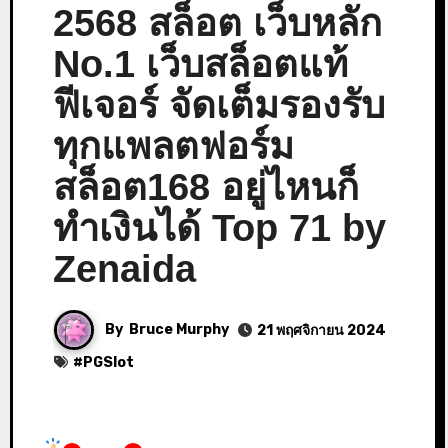
2568 สล็อต เว็บหลัก
No.1 เว็บสล็อตแท้
ฟีเจอร์ จัดเต็มรองรับ
ทุกแพลตฟอร์ม
สล็อต168 อยู่ไหนก็
ทำเงินได้ Top 71 by
Zenaida
By
Bruce Murphy
21 พฤศจิกายน 2024
#
PGSlot