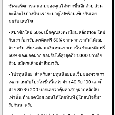
ซัพพอร์ตการเล่นเกมของคุณได้มากขึ้นอีกด้วย ส่วน
จะมีอะไรบ้างนั้น เราจะมาดูไปพร้อมเพียงกันเลย
ขอรับ เลทโก!
• สมาชิกใหม่ 50%: เมื่อคุณลงทะเบียน สล็อต168 ใหม่
กับเรา ก็มารับเครดิตฟรี 50% จากพวกเรากันได้เลย
จ้าขอรับ เพียงแค่ฝากเงินหนแรกเท่านั้น รับเครดิตฟรี
50% ของยอดฝาก ยอมรับได้สูงสุดถึง 1,000 บาทอีก
ด้วย สมัครแล้วอย่าลืมมารับ!
• โปรทุนน้อย: สำหรับสายทุนน้อยบนเว็บของพวกเรา
เหมาะสมกับโปรโมชั่นนี้แน่ๆ ฝาก 40 รับ 100 และก็
ฝาก 80 รับ 200 บอกเลยว่าคุ้มค่าสุดๆฝากหลักสิบ
เท่านั้น ทำยอดน้อย ถอนได้โดยทันที ผู้ใดสนใจก็มา
รับกันนะครับ