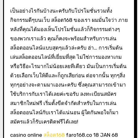
เป็นอย่างไรกันบ้างนะครับกับโปรโมชั่นรวมทั้ง
กิจกรรมดีๆบนเว็บ สล็อต168 ของเรา ผมมั่นใจว่า ภาย
หลังที่คุณได้มองเห็นโปรโมชั่นแล้วก็กิจกรรมต่างๆ
ของพวกเราแล้ว คุณก็คงจะพร้อมสำหรับการเล่น
สล็อตออนไลน์แบบสุดๆแล้วล่ะครับ ฮ่า… การเริ่มต้น
เล่นสล็อตออนไลน์ที่เยี่ยมที่สุด ไม่ใช่การมองหาเกม
หรือวิธีอะไรมากไม่น้อยเลยทีเดียว มันเป็นการเริ่มต้น
ด้วยเลือกเว็บให้ดีและก็ถูกเสียก่อน ต่อจากนั้น ทุกๆสิ่ง
ทุกๆอย่างจะตามมาเองนะครับ ซึ่งคุณสามารถเข้ามา
ใช้บริการกับเราได้เลยค่ะขอรับ ลงทะเบียนสมัคร
สมาชิกใหม่ฟรี เริ่มตั้งขีดจำกัดสำหรับในการเล่น
สล็อตออนไลน์กับเราได้แน่นอน ผู้ใดกันพอใจก็มา
สมัครแล้วก็รับเครดิตฟรีได้เลย!
casino online
สล็อต168
faro168.co 18 JAN 68