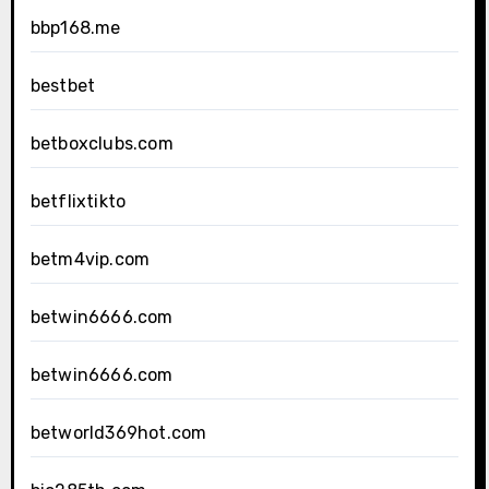
bbp168.me
bestbet
betboxclubs.com
betflixtikto
betm4vip.com
betwin6666.com
betwin6666.com
betworld369hot.com