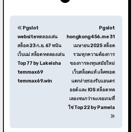
แนะแนว
Pgslot
Pgslot
เรื่อง
websiteทดลองเล่น
hongkong456.me 31
สล็อต 23 ก.ย. 67 พนัน
เมษายน 2025 สล็อต
เว็บแม่ สล็อต ทดลองเล่น
รวมทุกความต้องการ
Top 77 by Lakeisha
ของการลงทุนสมัยใหม่
temmax69
เว็บสล็อตแท้ แจ็คพอต
temmax69.win
แตกง่ายรองรับแอนดร
อยด์ และ IOS สล็อต ทด
เลองจนกว่าจะเจอเกมที่
ใช่ Top 22 by Pamela