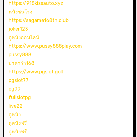
https://918kissauto.xyz
หนังชนโรง
https://sagame168th.club
joker123
ดูหนังออนไลน์
https://www.pussy888play.com
pussy888
บาคาร่า168
https://www.pgslot.golf
pgslot77
pg99
fullslotpg
live22
ดูหนัง
ดูหนังฟรี
ดูหนังฟรี