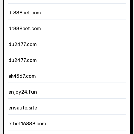
dr888bet.com
dr888bet.com
du2477.com
du2477.com
ek4567.com
enjoy24.fun
erisauto.site
etbet16888.com