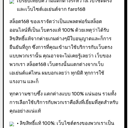
เปรียบเทียบความแตกต่างระหว่างเว็บไซต์ตรง
และเว็บไซต์เอเย่นต์จาก faro168
สล็อต168 ของเราจัดว่าเป็นแพลตฟอร์มสล็อต
ออนไลน์ที่เป็นเว็บตรงแท้ 100% ด้วยเหตุว่าได้รับ
ลิขสิทธิ์แท้จากค่ายเกมต่างๆมีใบอนุญาตและก็การ
ยืนยันที่ถูก ซึ่งการที่คุณเข้ามาใช้บริการกับเว็บตรง
แบบพวกเรานั้น คุณอาจจะไม่เคยรู้เลยว่า เว็บของ
พวกเรา สล็อต168 เว็บตรงนั้นแตกต่างจากเว็บ
เอเย่นต์แค่ไหน ผมบอกเลยว่า ทุกมิติ ทุกการใช้
แรงงาน และก็
ทุกความซาบซึ้ง แตกต่างแบบ 100% แน่นอน รวมทั้ง
การเลือกใช้บริการกับพวกเราคือสิ่งที่เยี่ยมที่สุดสำหรับ
คุณอย่างแน่แท้
• ลิขสิทธิ์แท้ 100%: เว็บไซต์ตรงของพวกเราเป็น