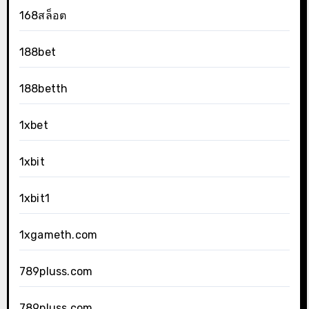
168สล็อต
188bet
188betth
1xbet
1xbit
1xbit1
1xgameth.com
789pluss.com
789pluss.com