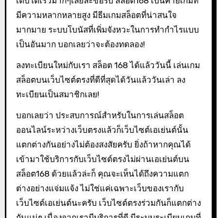
เติบโตเร็วมากๆเลยล่ะขอรับ สล็อต168 เป็นค่ายเกมที่
มีความหลากหลายสูง มีธีมเกมสล็อตที่น่าสนใจ
มากมาย ระบบโบนัสที่เพิ่มจังหวะในการทำกำไรแบบ
เป็นอันมาก บอกเลยว่าจะต้องทดลอง!
ลงทะเบียนใหม่กับเรา สล็อต 168 ได้แล้ววันนี้ เล่นเกม
สล็อตบนเว็บไซต์ตรงที่ดีที่สุดได้วันแล้ววันเล่า ลง
ทะเบียนเป็นสมาชิกเลย!
บอกเลยว่า ประสบการณ์สำหรับในการเล่นสล็อต
ออนไลน์ระหว่างเว็บตรงแล้วก็เว็บไซต์เอเย่นต์นั้น
แตกต่างกันอย่างไม่ต้องสงสัยครับ ยิ่งถ้าหากคุณได้
เข้ามาใช้บริการกับเว็บไซต์ตรงไม่ผ่านเอเย่นต์บน
สล็อต168 ด้วยแล้วล่ะก็ คุณจะเห็นได้ถึงความแตก
ต่างอย่างแจ่มแจ้ง ไม่ใช่แค่เฉพาะเว็บของเรากับ
เว็บไซต์เอเย่นต์นะครับ เว็บไซต์ตรงร่วมกันก็แตกต่าง
กันแน่ๆ เนื่องจากเรามีบริการที่ดี มีระบบระเบียบเกมที่