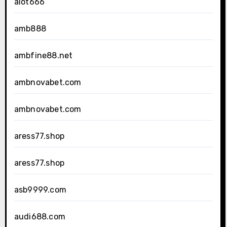
alot666
amb888
ambfine88.net
ambnovabet.com
ambnovabet.com
aress77.shop
aress77.shop
asb9999.com
audi688.com