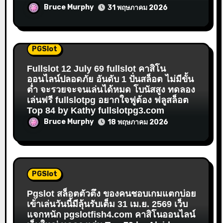
Bruce Murphy
31 พฤษภาคม 2026
PGSlot
Fullslot 12 July 69 fullslot คาสิโน
ออนไลน์ปลอดภัย อันดับ 1 ปั่นสล็อต ไม่มีขั้น
ต่ำ จะรวยจะจนเล่นได้หมด โบนัสสูง ทดลอง
เล่นฟรี fullslotpg อยากใจฟูต้อง ฟลูสล็อต
Top 84 by Kathy fullslotpg3.com
Bruce Murphy
18 พฤษภาคม 2026
PGSlot
Pgslot สล็อตตัวตึง ของคนชอบเกมแตกบ่อย
เข้าเล่นวันนี้มีลุ้นรับเต็ม 31 เม.ย. 2569 เว็บ
แจกหนัก pgslotfish4.com คาสิโนออนไลน์