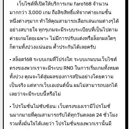
เว็บไซต์ที่เปิดให้บริการเกม faro168 จำนวน
มากกว่า 3,000 เกม ถือลิขสิทธิ์แท้จากค่ายเกมชั้น
หนึ่งต่างๆมาก ทำให้คุณสามารถเลือกเล่นเกมต่างๆได้
อย่างสบายใจ ทุกๆเกมจะมีระบบระเบียบที่เป็นไปตาม
ค่ายเกมโดยเฉพาะ ไม่มีการปรับแต่งหรือล็อกผลใดๆ
ก็ตามทั้งปวงแน่นอน ค้ำประกันได้เลยครับ
• สล็อต168 ระบบเกมที่โปร่งใส: ระบบเกมบนเว็บไซต์
ตรงของพวกเราจะมีระบบ RNG ในการเริ่มเกมทั้งหมด
ทั้งปวง คุณจะได้สุ่มผลของการสปินอย่างโดยความ
เป็นจริง แต่หากเว็บเอเย่นต์นั้น ผมไม่สามารถบอกได้
เลยว่าจะมีระบบนี้หรือไม่
• โปรโมชั่นไม่ซับซ้อน: เว็บตรงของเรามีโปรโมชั่
นมากมายที่คุณสามารถรับได้ทุกวันตลอด 24 ชั่วโมง
รวมทั้งมั่นใจได้เลยว่า โปรโมชั่นของพวกเรานั้นมี