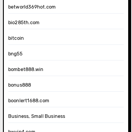
betworld369hot.com
bio285th.com
bitcoin
bng55
bombet888.win
bonus888
boonlert1688.com
Business, Small Business
bwvip4.com