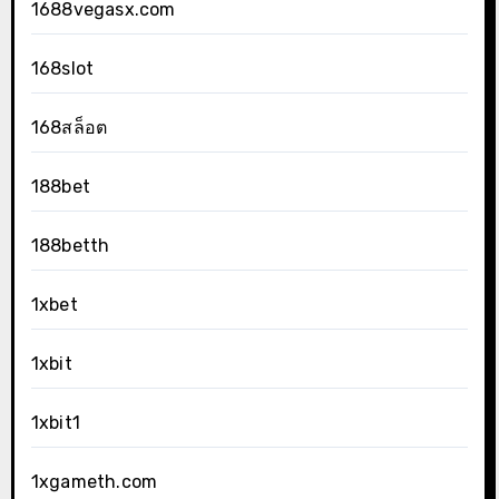
1688vegasx.com
168slot
168สล็อต
188bet
188betth
1xbet
1xbit
1xbit1
1xgameth.com