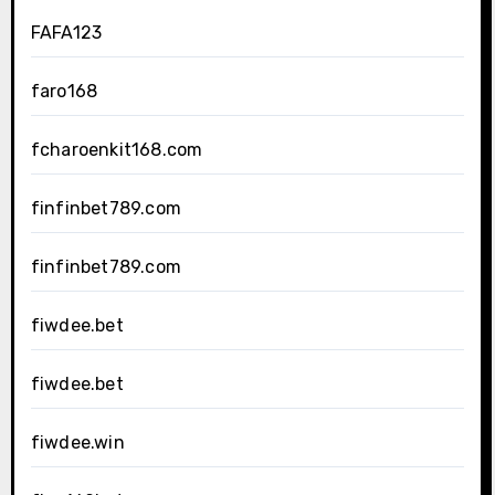
FAFA123
faro168
fcharoenkit168.com
finfinbet789.com
finfinbet789.com
fiwdee.bet
fiwdee.bet
fiwdee.win