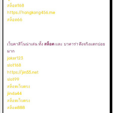
สล็อต168
https://hongkong456.me
สล็อต66
เว็บคาสิโนน่าเล่น ทั้ง
สล็อต
และ
บาคาร่า
ตึงจริงแตกบ่อย
มาก
joker123
slot168
https://jin55.net
slot99
สล็อตเว็บตรง
jinda44
สล็อตเว็บตรง
สล็อต888