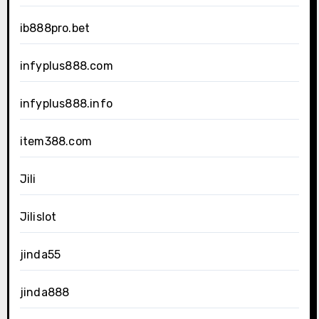
ib888pro.bet
infyplus888.com
infyplus888.info
item388.com
Jili
Jilislot
jinda55
jinda888