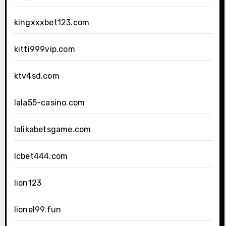
kingxxxbet123.com
kitti999vip.com
ktv4sd.com
lala55-casino.com
lalikabetsgame.com
lcbet444.com
lion123
lionel99.fun