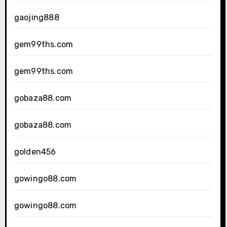
gaojing888
gem99ths.com
gem99ths.com
gobaza88.com
gobaza88.com
golden456
gowingo88.com
gowingo88.com