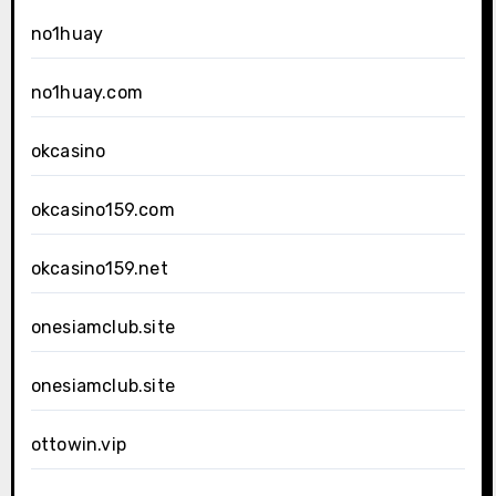
no1huay
no1huay.com
okcasino
okcasino159.com
okcasino159.net
onesiamclub.site
onesiamclub.site
ottowin.vip