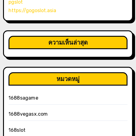
pgslot
https://gogoslot.asia
ความเห็นล่าสุด
หมวดหมู่
1688sagame
1688vegasx.com
168slot