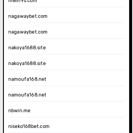
mwin9s.com
nagawaybet.com
nagawaybet.com
nakoya1688.site
nakoya1688.site
namoufa168.net
namoufa168.net
nbwin.me
niseko168bet.com