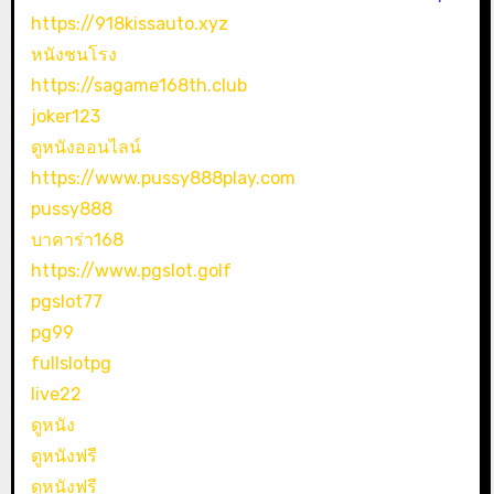
https://918kissauto.xyz
หนังชนโรง
https://sagame168th.club
joker123
ดูหนังออนไลน์
https://www.pussy888play.com
pussy888
บาคาร่า168
https://www.pgslot.golf
pgslot77
pg99
fullslotpg
live22
ดูหนัง
ดูหนังฟรี
ดูหนังฟรี