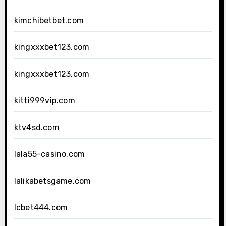
kimchibetbet.com
kingxxxbet123.com
kingxxxbet123.com
kitti999vip.com
ktv4sd.com
lala55-casino.com
lalikabetsgame.com
lcbet444.com