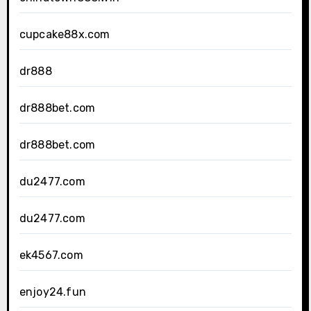
cupcake88x.com
dr888
dr888bet.com
dr888bet.com
du2477.com
du2477.com
ek4567.com
enjoy24.fun