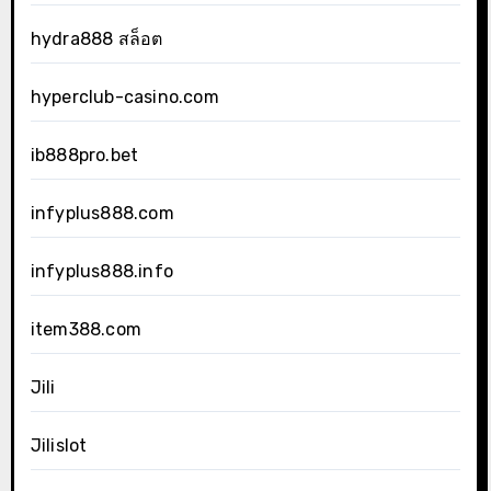
hydra888 สล็อต
hyperclub-casino.com
ib888pro.bet
infyplus888.com
infyplus888.info
item388.com
Jili
Jilislot