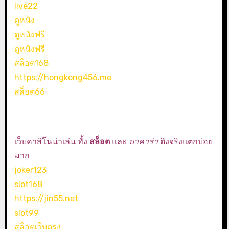
live22
ดูหนัง
ดูหนังฟรี
ดูหนังฟรี
สล็อต168
https://hongkong456.me
สล็อต66
เว็บคาสิโนน่าเล่น ทั้ง
สล็อต
และ
บาคาร่า
ตึงจริงแตกบ่อย
มาก
joker123
slot168
https://jin55.net
slot99
สล็อตเว็บตรง