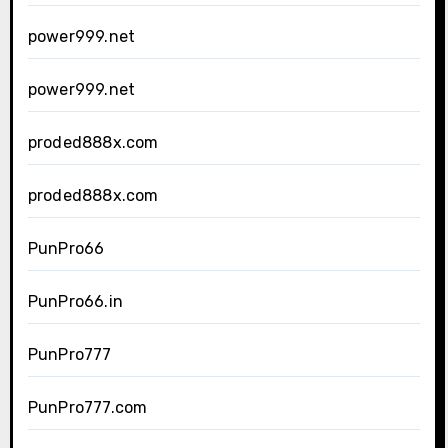
power999.net
power999.net
proded888x.com
proded888x.com
PunPro66
PunPro66.in
PunPro777
PunPro777.com