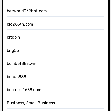
betworld369hot.com
bio285th.com
bitcoin
bng55
bombet888.win
bonus888
boonlert1688.com
Business, Small Business