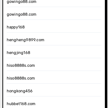
gowingo88.com
gowingo88.com
happy168
hengheng9899.com
hengjing168
hiso8888s.com
hiso8888s.com
hongkong456
hubbet168.com