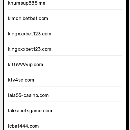
khumsup888.me
kimchibetbet.com
kingxxxbet123.com
kingxxxbet123.com
kitti999vip.com
ktv4sd.com
lala55-casino.com
lalikabetsgame.com
lcbet444.com