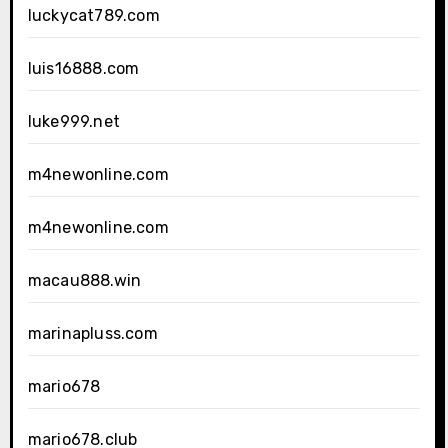
luckycat789.com
luis16888.com
luke999.net
m4newonline.com
m4newonline.com
macau888.win
marinapluss.com
mario678
mario678.club