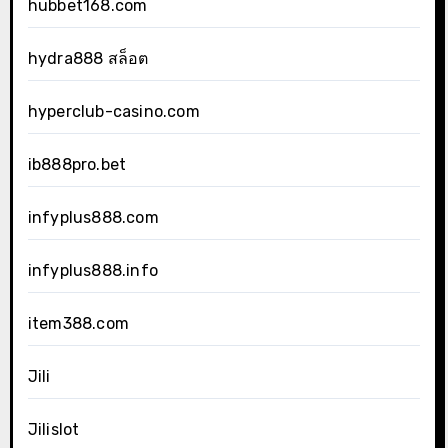
hubbet168.com
hydra888 สล็อต
hyperclub-casino.com
ib888pro.bet
infyplus888.com
infyplus888.info
item388.com
Jili
Jilislot