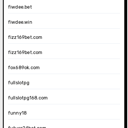
fiwdee.bet
fiwdee.win
fizz169bet.com
fizz169bet.com
fox689ok.com
fullslotpg
fullslotpg168.com
funny18