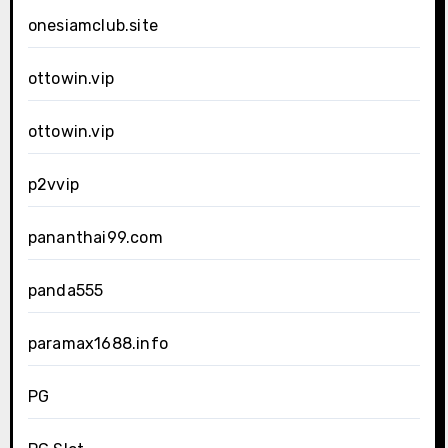
onesiamclub.site
ottowin.vip
ottowin.vip
p2vvip
pananthai99.com
panda555
paramax1688.info
PG