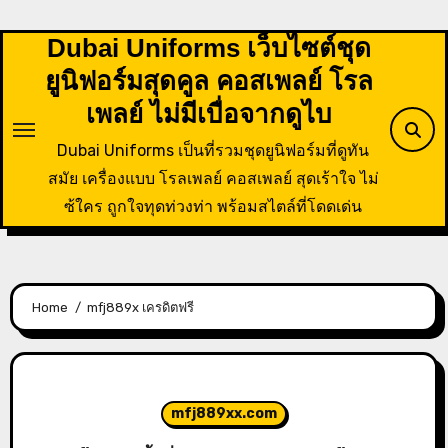
Skip
to
Dubai Uniforms เว็บไซต์ชุด
content
ยูนิฟอร์มสุดคูล คอสเพลย์ โรล
เพลย์ ไม่มีเบื่อจากดูไบ
Dubai Uniforms เป็นที่รวมชุดยูนิฟอร์มที่ดูทัน
สมัย เครื่องแบบ โรลเพลย์ คอสเพลย์ สุดเร้าใจ ไม่
ซ้ใคร ถูกใจทุดท่วงท่า พร้อมสไตล์ที่โดดเด่น
Home
mfj889x เครดิตฟรี
mfj889xx.com