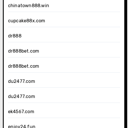
chinatown888.win
cupcake88x.com
dr888
dr888bet.com
dr888bet.com
du2477.com
du2477.com
ek4567.com
enjoy24.fun