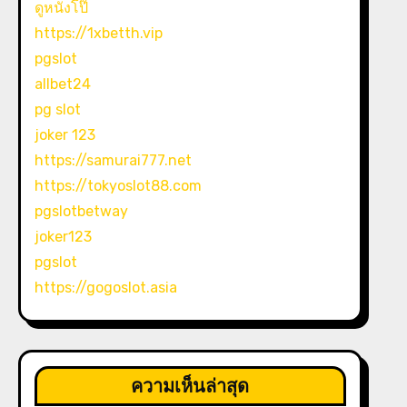
ดูหนังโป๊
https://1xbetth.vip
pgslot
allbet24
pg slot
joker 123
https://samurai777.net
https://tokyoslot88.com
pgslotbetway
joker123
pgslot
https://gogoslot.asia
ความเห็นล่าสุด