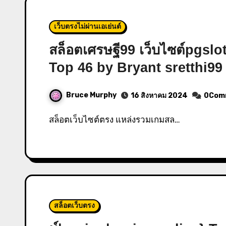
เว็บตรงไม่ผ่านเอเย่นต์
สล็อตเศรษฐี99 เว็บไซต์pgsl
Top 46 by Bryant sretthi99 
Bruce Murphy
16 สิงหาคม 2024
0Com
สล็อตเว็บไซต์ตรง แหล่งรวมเกมสล…
สล็อตเว็บตรง