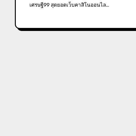
เศรษฐี99 สุดยอดเว็บคาสิโนออนไล…