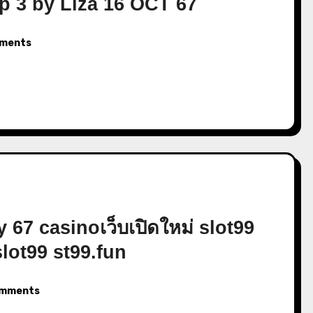
op 3 by Liza 16 OCT 67
ments
 67 casinoเว็บเปิดใหม่ slot99
slot99 st99.fun
mments