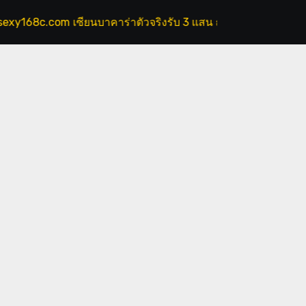
m เซียนบาคาร่าตัวจริงรับ 3 แสน ถอนได้จริงทุกเวลา บาคาร่าสด 