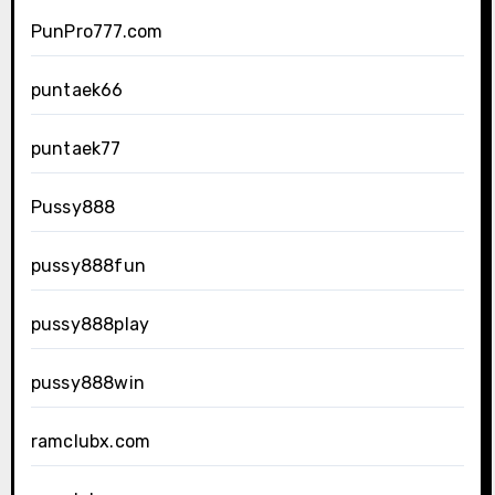
PunPro777.com
puntaek66
puntaek77
Pussy888
pussy888fun
pussy888play
pussy888win
ramclubx.com