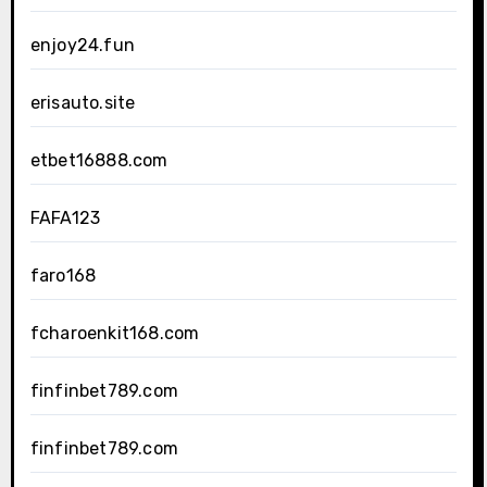
enjoy24.fun
erisauto.site
etbet16888.com
FAFA123
faro168
fcharoenkit168.com
finfinbet789.com
finfinbet789.com