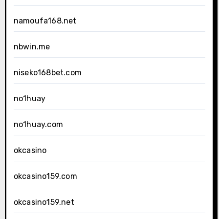
namoufa168.net
nbwin.me
niseko168bet.com
no1huay
no1huay.com
okcasino
okcasino159.com
okcasino159.net