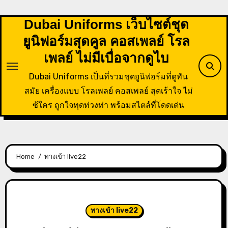
Skip
to
Dubai Uniforms เว็บไซต์ชุด
content
ยูนิฟอร์มสุดคูล คอสเพลย์ โรล
เพลย์ ไม่มีเบื่อจากดูไบ
Dubai Uniforms เป็นที่รวมชุดยูนิฟอร์มที่ดูทัน
สมัย เครื่องแบบ โรลเพลย์ คอสเพลย์ สุดเร้าใจ ไม่
ซ้ใคร ถูกใจทุดท่วงท่า พร้อมสไตล์ที่โดดเด่น
Home
ทางเข้า live22
ทางเข้า live22