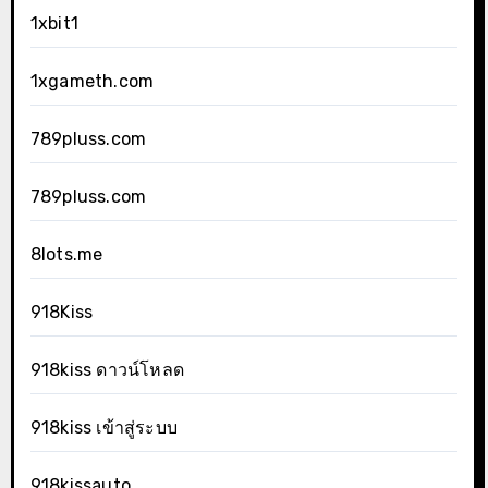
1xbit1
1xgameth.com
789pluss.com
789pluss.com
8lots.me
918Kiss
918kiss ดาวน์โหลด
918kiss เข้าสู่ระบบ
918kissauto