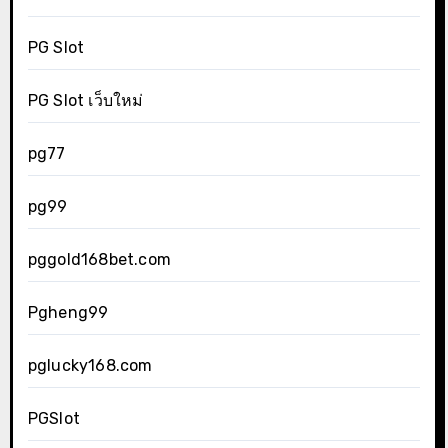
PG Slot
PG Slot เว็บใหม่
pg77
pg99
pggold168bet.com
Pgheng99
pglucky168.com
PGSlot