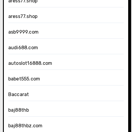
aress77.shop
aress77.shop
asb9999.com
audi688.com
autoslot16888.com
babet555.com
Baccarat
baj88thb
baj88thbz.com