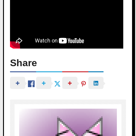
Share