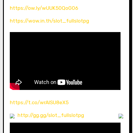
https://ow.ly/wUUK50QoG06
https://wow.in.th/slot_fullslotpg
https://t.co/wrAlSU8eX5
http://gg.gg/slot_fullslotpg