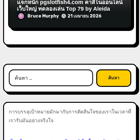
แจกหนัก pgslotfish4.com คาสิโนออนไลน์
เว็บใหญ่ ทดลองเล่น Top 79 by Aleida
Bruce Murphy
21 เมษายน 2026
ค้นหา
สำหรับ:
การบรรลุเป้าหมายมักมากับการตัดสินใจของเราในเวลาที่
เรารับมันอย่างจริงใจ