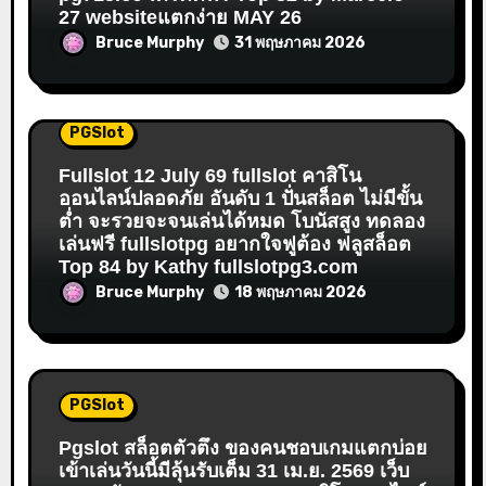
27 websiteแตกง่าย MAY 26
Bruce Murphy
31 พฤษภาคม 2026
PGSlot
Fullslot 12 July 69 fullslot คาสิโน
ออนไลน์ปลอดภัย อันดับ 1 ปั่นสล็อต ไม่มีขั้น
ต่ำ จะรวยจะจนเล่นได้หมด โบนัสสูง ทดลอง
เล่นฟรี fullslotpg อยากใจฟูต้อง ฟลูสล็อต
Top 84 by Kathy fullslotpg3.com
Bruce Murphy
18 พฤษภาคม 2026
PGSlot
Pgslot สล็อตตัวตึง ของคนชอบเกมแตกบ่อย
เข้าเล่นวันนี้มีลุ้นรับเต็ม 31 เม.ย. 2569 เว็บ