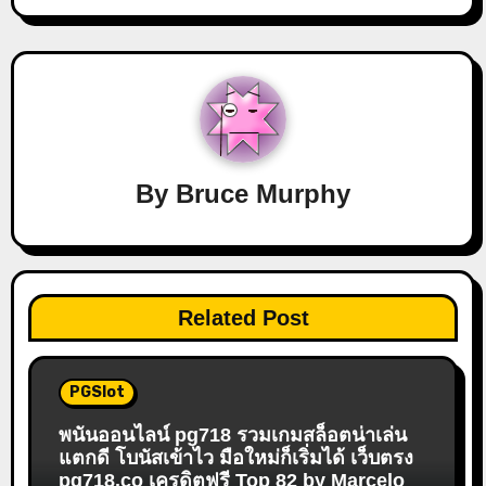
By
Bruce Murphy
Related Post
PGSlot
พนันออนไลน์ pg718 รวมเกมสล็อตน่าเล่น
แตกดี โบนัสเข้าไว มือใหม่ก็เริ่มได้ เว็บตรง
pg718.co เครดิตฟรี Top 82 by Marcelo