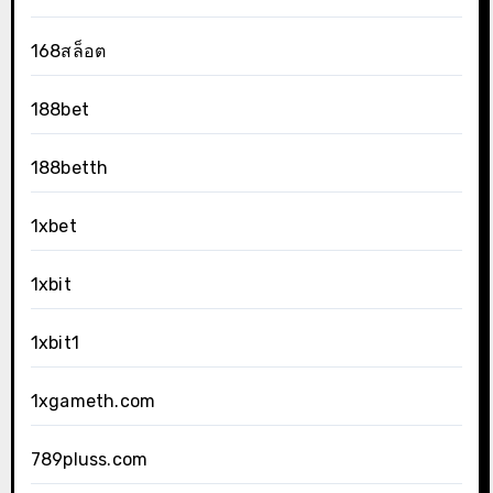
168สล็อต
188bet
188betth
1xbet
1xbit
1xbit1
1xgameth.com
789pluss.com