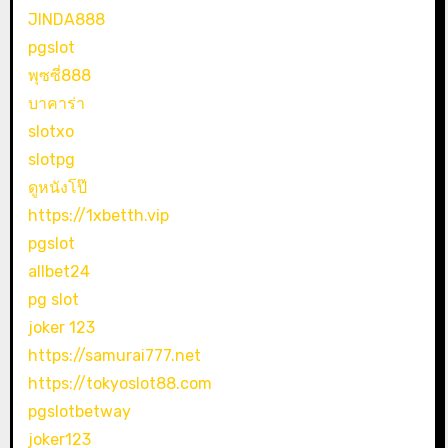
JINDA888
pgslot
พุซซี่888
บาคาร่า
slotxo
slotpg
ดูหนังโป๊
https://1xbetth.vip
pgslot
allbet24
pg slot
joker 123
https://samurai777.net
https://tokyoslot88.com
pgslotbetway
joker123