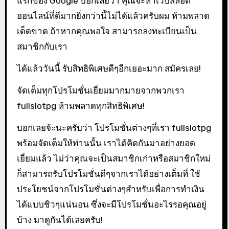
แรกของ Google บอกเลยว่า คุณจะหาเว็บสล็อต
ออนไลน์ที่ดีมากยิ่งกว่านี้ไม่ได้แล้วครับผม ห้ามพลาด
เด็ดขาด ถ้าหากคุณพอใจ สามารถลงทะเบียนเป็น
สมาชิกกับเรา
ได้แล้ววันนี้ รับสิทธิพิเศษดีๆอีกเยอะมาก สมัครเลย!
จัดเต็มทุกโปรโมชั่นเยี่ยมมากมายจากพวกเรา
fullslotpg ห้ามพลาดทุกสิทธิพิเศษ!
บอกเลยจ้ะนะครับว่า โปรโมชั่นต่างๆที่เรา fullslotpg
พร้อมจัดเต็มให้ท่านนั้น เราได้คิดกันมาอย่างยอด
เยี่ยมแล้ว ไม่ว่าคุณจะเป็นสมาชิกเก่าหรือสมาชิกใหม่
ก็สามารถรับโปรโมชั่นดีๆจากเราได้อย่างเต็มที่ ใช้
ประโยชน์จากโปรโมชั่นต่างๆสำหรับเพื่อการทำเงิน
ได้แบบชิวๆแน่นอน ซึ่งจะมีโปรโมชั่นอะไรรอคุณอยู่
บ้าง มาดูกันได้เลยครับ!