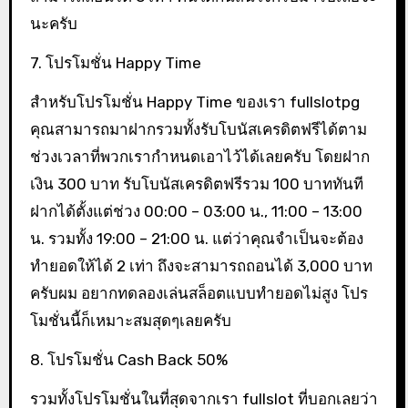
นะครับ
7. โปรโมชั่น Happy Time
สำหรับโปรโมชั่น Happy Time ของเรา fullslotpg
คุณสามารถมาฝากรวมทั้งรับโบนัสเครดิตฟรีได้ตาม
ช่วงเวลาที่พวกเรากำหนดเอาไว้ได้เลยครับ โดยฝาก
เงิน 300 บาท รับโบนัสเครดิตฟรีรวม 100 บาททันที
ฝากได้ตั้งแต่ช่วง 00:00 – 03:00 น., 11:00 – 13:00
น. รวมทั้ง 19:00 – 21:00 น. แต่ว่าคุณจำเป็นจะต้อง
ทำยอดให้ได้ 2 เท่า ถึงจะสามารถถอนได้ 3,000 บาท
ครับผม อยากทดลองเล่นสล็อตแบบทำยอดไม่สูง โปร
โมชั่นนี้ก็เหมาะสมสุดๆเลยครับ
8. โปรโมชั่น Cash Back 50%
รวมทั้งโปรโมชั่นในที่สุดจากเรา fullslot ที่บอกเลยว่า