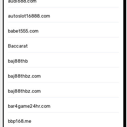
audi688.com
autoslot16888.com
babet555.com
Baccarat
baj88thb
baj88thbz.com
baj88thbz.com
bar4game24hr.com
bbp168.me