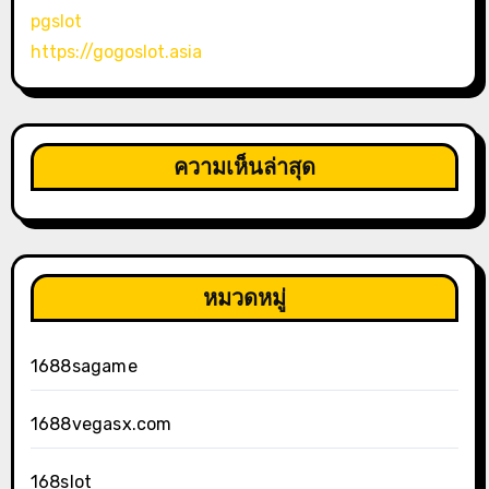
pgslot
https://gogoslot.asia
ความเห็นล่าสุด
หมวดหมู่
1688sagame
1688vegasx.com
168slot