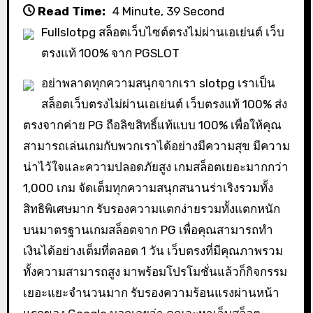
Read Time:
4 Minute, 39 Second
Fullslotpg สล็อตเว็บไซต์ตรงไม่ผ่านเอเย่นต์ เว็บ
ตรงแท้ 100% จาก PGSLOT
อย่าพลาดทุกความสนุกจากเรา slotpg เราเป็น
สล็อตเว็บตรงไม่ผ่านเอเย่นต์ เว็บตรงแท้ 100% ส่ง
ตรงจากค่าย PG ถือลิขสิทธิ์แท้แบบ 100% เพื่อให้คุณ
สามารถเล่นเกมกับพวกเราได้อย่างมีความสุข มีความ
น่าไว้ใจและความปลอดภัยสูง เกมสล็อตเยอะมากกว่า
1,000 เกม จัดเต็มทุกความสนุกสนานร่าเริงรวมทั้ง
สิทธิพิเศษมาก รับรองความแตกง่ายรวมทั้งแตกหนัก
บนมาตรฐานเกมสล็อตจาก PG เพื่อคุณสามารถทำ
เงินได้อย่างเต็มที่ตลอด 1 วัน เว็บตรงที่มีคุณภาพรวม
ทั้งความสามารถสูง มาพร้อมโปรโมชั่นแล้วก็กิจกรรม
เยอะแยะจำนวนมาก รับรองความร้อนแรงผ่านหน้า