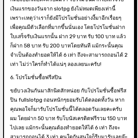
เงินแรกของวันจาก slotpg ยังไม่หมดเพียงเท่านี้
เพราะเหตุว่าเราก็ยังมีโปรโมชั่นอย่างงี้มาอีกเรื่อยๆ
เพื่อคุณมีตัวเลือกที่มากขึ้นนั่นเอง โดยโปรโมชั่นฝาก
ใบเสร็จรับเงินแรกนั้น ฝาก 29 บาท รับ 100 บาท แล้ว
ก็ฝาก 58 บาท รับ 200 บาทโดยทันที แม้กระนั้นคุณ
จำเป็นต้องทำยอดให้ได้ 6 เท่า ถึงจะสามารถถอนได้ 2
เท่า ไม่ว่าใครก็ทำได้แน่ๆ ลองเลยนะครับ!
6. โปรโมชั่นซื้อฟรีสปิน
ขยับวงเงินกันมาสักนิดสักหน่อย กับโปรโมชั่นซื้อฟรีส
ปิน fullslotpg ถอนหนักๆยอมรับได้ตลอดทั้งวัน หาก
คุณพอใจก็มารับโปรโมชั่นนี้ได้ตลอดวันเลยคะครับ
ผม โดยฝาก 50 บาท รับโบนัสเครดิตฟรีรวม 150 บาท
ไปเลย แม้กระนั้นคุณต้องทำยอดให้ได้ 6 เท่า ถึงจะ
สามารถถอนได้ 3 เท่า คนใดกันสนใจก็รีบมารับเลยจ๊ะ