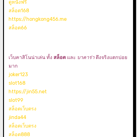
ดูหนังฟรี
สล็อต168
https://hongkong456.me
สล็อต66
เว็บคาสิโนน่าเล่น ทั้ง
สล็อต
และ
บาคาร่า
ตึงจริงแตกบ่อย
มาก
joker123
slot168
https://jin55.net
slot99
สล็อตเว็บตรง
jinda44
สล็อตเว็บตรง
สล็อต888