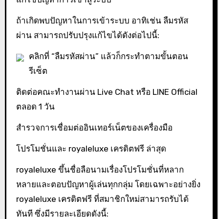
ถ้าเกิดพบปัญหาในการเข้าระบบ อาทิเช่น ลืมรหัส
ผ่าน สามารถปรับปรุงแก้ไขได้ดังต่อไปนี้:
คลิกที่ “ลืมรหัสผ่าน” แล้วก็กระทำตามขั้นตอน
รีเซ็ต
ติดต่อคณะทำงานผ่าน Live Chat หรือ LINE Official
ตลอด 1 วัน
สำรวจการเชื่อมต่ออินเทอร์เน็ตของเครื่องมือ
โปรโมชั่นและ royaleluxe เครดิตฟรี ล่าสุด
royaleluxe ขึ้นชื่อลือนามเรื่องโปรโมชั่นที่หลาก
หลายและตอบปัญหาผู้เล่นทุกกลุ่ม โดยเฉพาะอย่างยิ่ง
royaleluxe เครดิตฟรี ที่สมาชิกใหม่สามารถรับได้
ทันที ซึ่งมีรายละเอียดดังนี้: