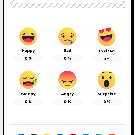
Happy
Sad
Excited
0
%
0
%
0
%
Sleepy
Angry
Surprise
0
%
0
%
0
%