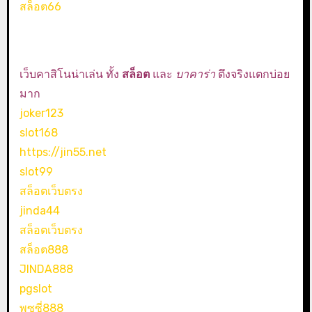
สล็อต66
เว็บคาสิโนน่าเล่น ทั้ง
สล็อต
และ
บาคาร่า
ตึงจริงแตกบ่อย
มาก
joker123
slot168
https://jin55.net
slot99
สล็อตเว็บตรง
jinda44
สล็อตเว็บตรง
สล็อต888
JINDA888
pgslot
พุซซี่888