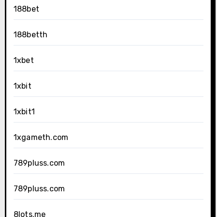
188bet
188betth
1xbet
1xbit
1xbit1
1xgameth.com
789pluss.com
789pluss.com
8lots.me