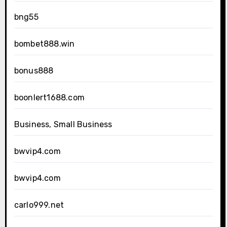
bng55
bombet888.win
bonus888
boonlert1688.com
Business, Small Business
bwvip4.com
bwvip4.com
carlo999.net