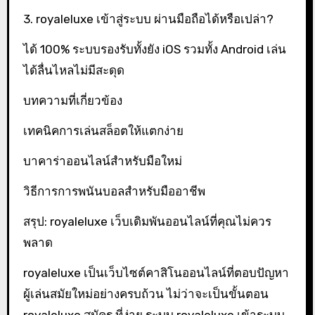
3. royaleluxe เข้าสู่ระบบ ผ่านมือถือได้หรือเปล่า?
ได้ 100% ระบบรองรับทั้งยัง iOS รวมทั้ง Android เล่น
ได้ลื่นไหลไม่มีสะดุด
บทความที่เกี่ยวข้อง
เทคนิคการเล่นสล็อตให้แตกง่าย
บาคาร่าออนไลน์สำหรับมือใหม่
วิธีการการพนันบอลสำหรับมืออาชีพ
สรุป: royaleluxe เว็บเดิมพันออนไลน์ที่คุณไม่ควร
พลาด
royaleluxe เป็นเว็บไซต์คาสิโนออนไลน์ที่ตอบปัญหา
ผู้เล่นสมัยใหม่อย่างครบถ้วน ไม่ว่าจะเป็นขั้นตอน