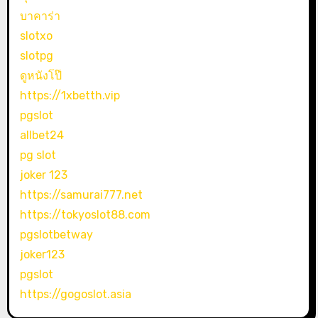
บาคาร่า
slotxo
slotpg
ดูหนังโป๊
https://1xbetth.vip
pgslot
allbet24
pg slot
joker 123
https://samurai777.net
https://tokyoslot88.com
pgslotbetway
joker123
pgslot
https://gogoslot.asia