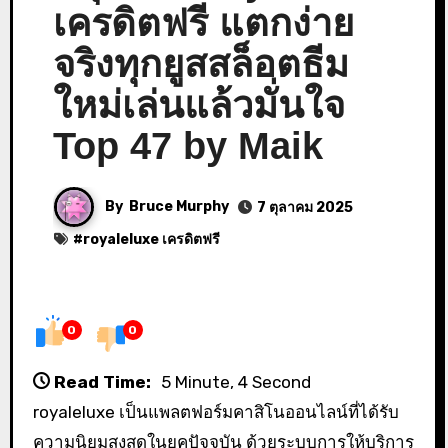
เครดิตฟรี แตกง่าย
จริงทุกยูสสล็อตธีม
ใหม่เล่นแล้วมั่นใจ
Top 47 by Maik
By
Bruce Murphy
7 ตุลาคม 2025
#
royaleluxe เครดิตฟรี
0
0
Read Time:
5 Minute, 4 Second
royaleluxe เป็นแพลตฟอร์มคาสิโนออนไลน์ที่ได้รับ
ความนิยมสูงสุดในยุคปัจจุบัน ด้วยระบบการให้บริการ