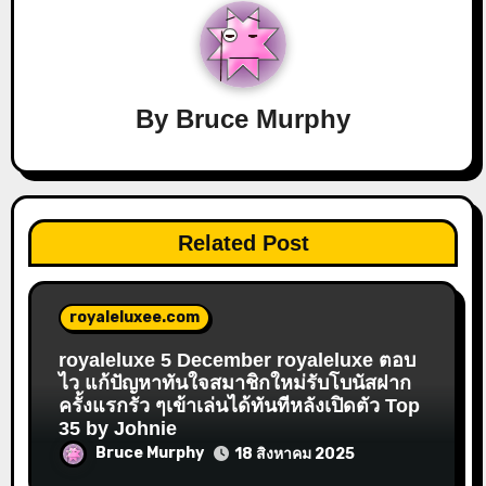
By
Bruce Murphy
Related Post
royaleluxee.com
royaleluxe 5 December royaleluxe ตอบ
ไว แก้ปัญหาทันใจสมาชิกใหม่รับโบนัสฝาก
ครั้งแรกรัว ๆเข้าเล่นได้ทันทีหลังเปิดตัว Top
35 by Johnie
Bruce Murphy
18 สิงหาคม 2025