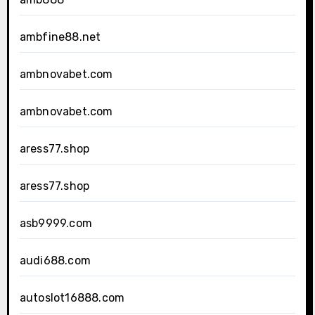
ambfine88.net
ambnovabet.com
ambnovabet.com
aress77.shop
aress77.shop
asb9999.com
audi688.com
autoslot16888.com