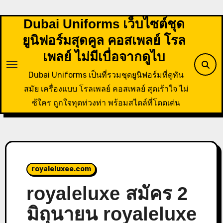
Skip
to
Dubai Uniforms เว็บไซต์ชุด
content
ยูนิฟอร์มสุดคูล คอสเพลย์ โรล
เพลย์ ไม่มีเบื่อจากดูไบ
Dubai Uniforms เป็นที่รวมชุดยูนิฟอร์มที่ดูทัน
สมัย เครื่องแบบ โรลเพลย์ คอสเพลย์ สุดเร้าใจ ไม่
ซ้ใคร ถูกใจทุดท่วงท่า พร้อมสไตล์ที่โดดเด่น
royaleluxee.com
royaleluxe สมัคร 2
มิถุนายน royaleluxe