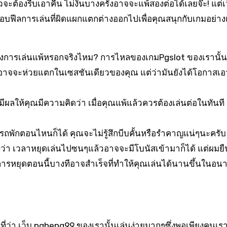
ล้วจะต้องรีบเอาคืน ไม่งั้นบางครั้งอาจจะแพ้สองต่อได้เลยจ๊ะ! แต่
อบฟีลการเล่นที่ผิดแผกแตกต่างออกไปเพื่อคุณสนุกกับเกมอย่างแ
ใดต้องการเล่นแพ้หรอกจริงไหม? การไหลของเกมPgslot ของเรานั้น
ก็อาจจะห่วยแตกในเซสชันเดียวของคุณ แต่ว่ามันยังได้โอกาสเอ
ีผลให้คุณมีความคิดว่า เมื่อคุณแพ้แล้วควรต้องเล่นต่อในทันที 
มารถพักตอนไหนก็ได้ คุณจะไม่รู้สึกบีบคั้นหรือรำคาญแน่ๆนะครับ
งว่า เวลาหยุดเล่นไปซนๆแล้วอาจจะมีโบนัสเข้ามาก็ได้ แต่ผมยื
บ การหยุดตอนนี้บางทีอาจสำเร็จที่ทำให้คุณเล่นได้นานขึ้นในอน
ที่ว่า เว็บ pgheng99 ของเรานั้นเล่นง่ายมากๆซึ่งพอเพียงคนเรา