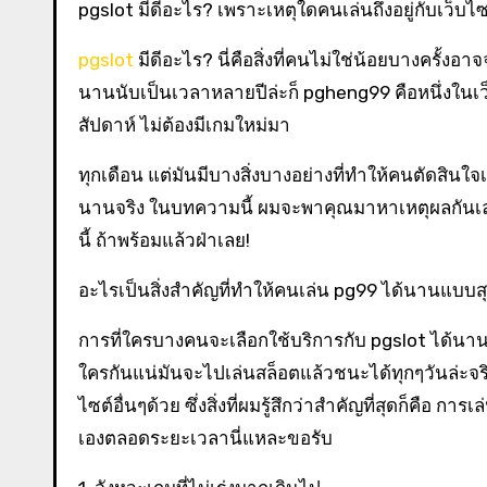
pgslot มีดีอะไร? เพราะเหตุใดคนเล่นถึงอยู่กับเว็บไ
pgslot
มีดีอะไร? นี่คือสิ่งที่คนไม่ใช่น้อยบางครั้งอา
นานนับเป็นเวลาหลายปีล่ะก็ pgheng99 คือหนึ่งในเว็
สัปดาห์ ไม่ต้องมีเกมใหม่มา
ทุกเดือน แต่มันมีบางสิ่งบางอย่างที่ทำให้คนตัดสินใจเ
นานจริง ในบทความนี้ ผมจะพาคุณมาหาเหตุผลกันเลย
นี้ ถ้าพร้อมแล้วฝ่าเลย!
อะไรเป็นสิ่งสำคัญที่ทำให้คนเล่น pg99 ได้นานแบบส
การที่ใครบางคนจะเลือกใช้บริการกับ pgslot ได้น
ใครกันแน่มันจะไปเล่นสล็อตแล้วชนะได้ทุกๆวันล่ะจร
ไซต์อื่นๆด้วย ซึ่งสิ่งที่ผมรู้สึกว่าสำคัญที่สุดก็คือ ก
เองตลอดระยะเวลานี่แหละขอรับ