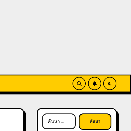
ค้นหา
สำหรับ: