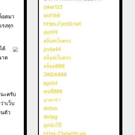
joker123
slot168
สล็อตมา
https://jin55.net
แรงทุก
slot99
สล็อตเว็บตรง
ได้
jinda44
ขนาด
สล็อตเว็บตรง
สล็อต888
JINDA888
pgslot
พุซซี่888
กนะครับ
บาคาร่า
่าเว็บ
slotxo
่ยนตัว
slotpg
ดูหนังโป๊
https://1xbetth.vip