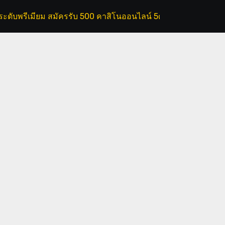
 สมัครรับ 500 คาสิโนออนไลน์ 5ดาว คนเล่นไม่ต่ำกว่าแสนทุกวั