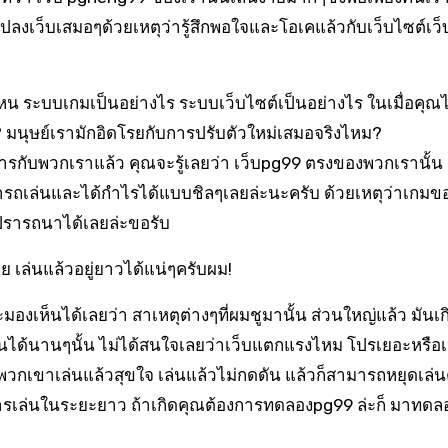
ปลงเว็บเสมอๆด้วยเหตุว่ารู้สึกพอใจและโอเคแล้วกับเว็บไซต์เว็บน
ไหน ระบบเกมเป็นอย่างไร ระบบเว็บไซต์เป็นอย่างไร ในเมื่อคุณ
 มนุษย์เรามักอิดโรยกับการปรับตัวใหม่เสมอจริงไหม?
การกับพวกเราแล้ว คุณจะรู้เลยว่า เว็บpg99 ตรงของพวกเรานั้น 
มารถเล่นและได้กำไรได้แบบชิลๆเลยล่ะนะครับ ด้วยเหตุว่าเกมข
ณปรารถนาได้เลยล่ะขอรับ
ย เล่นแล้วอยู่ยาวได้แน่ๆครับผม!
องเห็นได้เลยว่า สาเหตุต่างๆที่ผมชูมานั้น ส่วนใหญ่แล้ว มันเกิ
เล่นได้นานๆนั้น ไม่ได้สนใจเลยว่าเว็บแตกแรงไหม โปรเยอะหรือเ
ห้พวกเขาเล่นแล้วสุขใจ เล่นแล้วไม่กดดัน แล้วก็สามารถหยุดเล่
ารเล่นในระยะยาว ถ้าเกิดคุณต้องการทดลองpg99 ล่ะก็ มาทดลอ