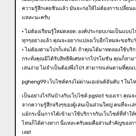
ความรู้สึกเคยชินแล้ว มันจะก่อให้ไม่ต้องการเปลี่ยนแ
แหละนะครับ
• ไม่ต้องเรียนรู้ใหม่ตลอด: องค์ประกอบเกมเป็นแบบ
ทุกๆอย่างแล้ว คุณจะอยากแปลงเว็บอีกไหมล่ะขอรับ?
• ไม่ต้องตามโปรก็เล่นได้: ถ้าคุณได้มาทดลองใช้บริ
กระทั่งคุณมิได้รับสิทธิพิเศษจากโปรโมชัน คุณก็สา
เล่นง่าย ไม่จำเป็นต้องพึ่งโปร สามารถเล่นตามที่คุ
pgheng99 เว็บไซต์ตรงไม่ผ่านเอเย่นต์อันดับ 1 ในไท
เป็นอย่างไรกันบ้างกับเว็บไซต์ pgslot ของเรา คุณจะม
จากความรู้สึกจริงๆของผู้เล่นเป็นส่วนใหญ่ คนที่จะ
แม้กระนั้นการได้เข้ามาใช้บริการกับเว็บไซต์ที่ทำใ
ไหนก็ได้ต่างหาก นี่แหละครับผมคือส่วนสำคัญของก
เลย!