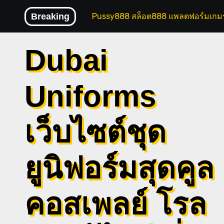
Skip
 สิงหาคม 69
Breaking
Pussy888 สล็อต888 แพลตฟอร์มเกมระดับพรีเมียม
to
content
Dubai
Uniforms
เว็บไซต์ชุด
ยูนิฟอร์มสุดคูล
คอสเพลย์ โรล