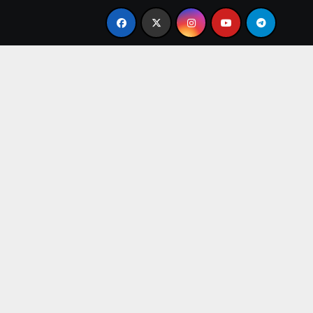
น pussy888 พร้อมแล้ว ลุยเลย Top 49 by Fredrick Pussy888pl