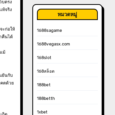
เว็บตรง
ท้จริง
หมวดหมู่
จะก่อให้
1688sagame
าคืนได้
1688vegasx.com
แม้
168slot
168สล็อต
นยันกับ
าคตด้วย
188bet
188betth
1xbet
เกิด