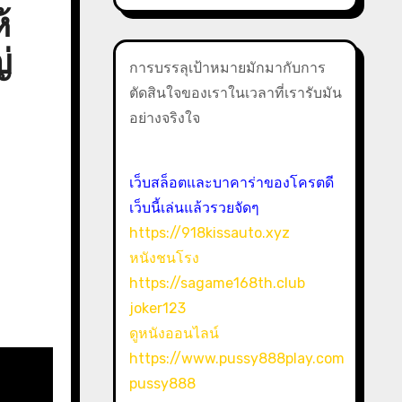
้
่
การบรรลุเป้าหมายมักมากับการ
ตัดสินใจของเราในเวลาที่เรารับมัน
อย่างจริงใจ
เว็บสล็อตและบาคาร่าของโครตดี
เว็บนี้เล่นแล้วรวยจัดๆ
https://918kissauto.xyz
หนังชนโรง
https://sagame168th.club
joker123
ดูหนังออนไลน์
https://www.pussy888play.com
pussy888