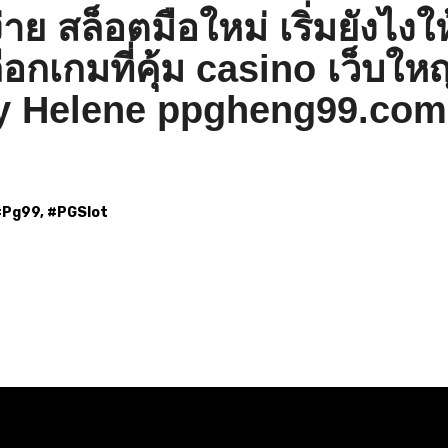
ย สล็อตมือใหม่ เริ่มยังไงให
ือกเกมที่คุ้ม casino เว็บใหญ
 by Helene ppgheng99.com
#
Pg99
, #
PGSlot