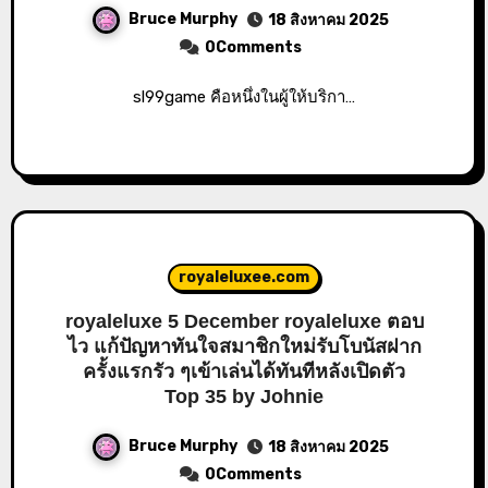
Bruce Murphy
18 สิงหาคม 2025
0Comments
sl99game คือหนึ่งในผู้ให้บริกา…
royaleluxee.com
royaleluxe 5 December royaleluxe ตอบ
ไว แก้ปัญหาทันใจสมาชิกใหม่รับโบนัสฝาก
ครั้งแรกรัว ๆเข้าเล่นได้ทันทีหลังเปิดตัว
Top 35 by Johnie
Bruce Murphy
18 สิงหาคม 2025
0Comments