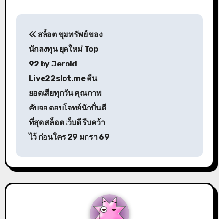
แนะแนว
สล็อต ขุมทรัพย์ ของ
เรื่อง
นักลงทุน ยุคใหม่ Top
92 by Jerold
Live22slot.me คืน
ยอดเสียทุกวัน คุณภาพ
คับจอ ตอบโจทย์นักปั่นดี
ที่สุด สล็อต เว็บดี รีบคว้า
ไว้ ก่อนใคร 29 มกรา 69