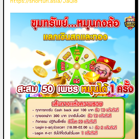
https://shorturl.asia/JaQl8