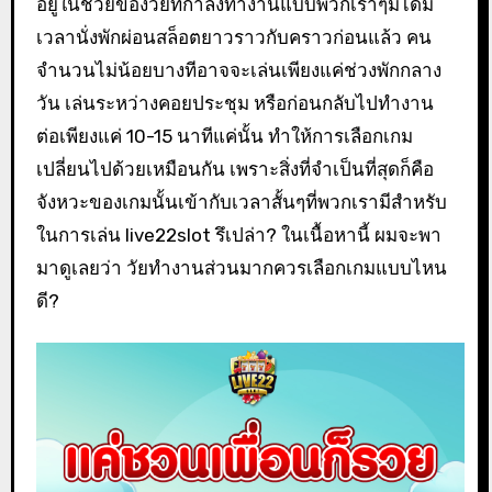
อยู่ในช่วยของวัยที่กำลังทำงานแบบพวกเราๆมิได้มี
เวลานั่งพักผ่อนสล็อตยาวราวกับคราวก่อนแล้ว คน
จำนวนไม่น้อยบางทีอาจจะเล่นเพียงแค่ช่วงพักกลาง
วัน เล่นระหว่างคอยประชุม หรือก่อนกลับไปทำงาน
ต่อเพียงแค่ 10-15 นาทีแค่นั้น ทำให้การเลือกเกม
เปลี่ยนไปด้วยเหมือนกัน เพราะสิ่งที่จำเป็นที่สุดก็คือ
จังหวะของเกมนั้นเข้ากับเวลาสั้นๆที่พวกเรามีสำหรับ
ในการเล่น live22slot รึเปล่า? ในเนื้อหานี้ ผมจะพา
มาดูเลยว่า วัยทำงานส่วนมากควรเลือกเกมแบบไหน
ดี?