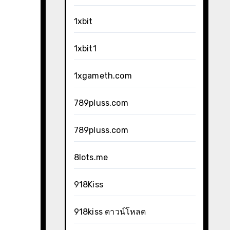
1xbit
1xbit1
1xgameth.com
789pluss.com
789pluss.com
8lots.me
918Kiss
918kiss ดาวน์โหลด