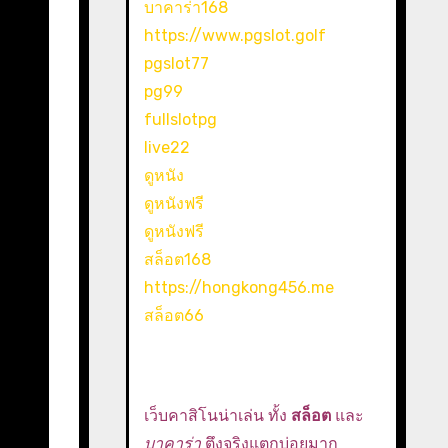
บาคาร่า168
https://www.pgslot.golf
pgslot77
pg99
fullslotpg
live22
ดูหนัง
ดูหนังฟรี
ดูหนังฟรี
สล็อต168
https://hongkong456.me
สล็อต66
เว็บคาสิโนน่าเล่น ทั้ง
สล็อต
และ
บาคาร่า
ตึงจริงแตกบ่อยมาก