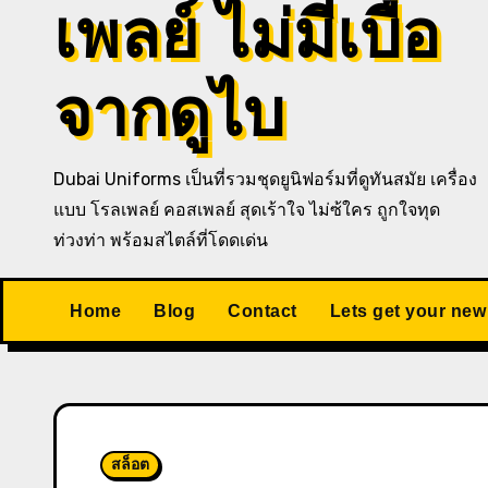
เพลย์ ไม่มีเบื่อ
จากดูไบ
Dubai Uniforms เป็นที่รวมชุดยูนิฟอร์มที่ดูทันสมัย เครื่อง
แบบ โรลเพลย์ คอสเพลย์ สุดเร้าใจ ไม่ซ้ใคร ถูกใจทุด
ท่วงท่า พร้อมสไตล์ที่โดดเด่น
Home
Blog
Contact
Lets get your new 
สล็อต