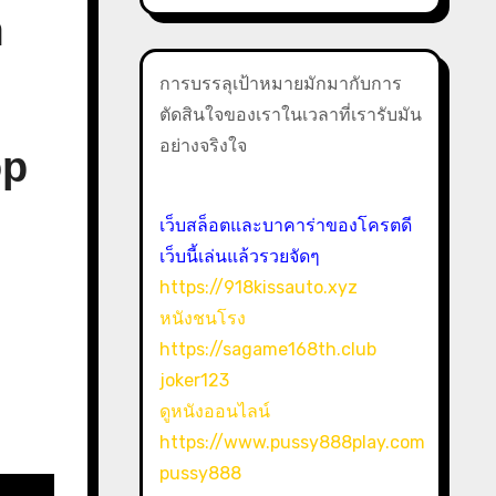
า
การบรรลุเป้าหมายมักมากับการ
ตัดสินใจของเราในเวลาที่เรารับมัน
อย่างจริงใจ
op
เว็บสล็อตและบาคาร่าของโครตดี
เว็บนี้เล่นแล้วรวยจัดๆ
https://918kissauto.xyz
หนังชนโรง
https://sagame168th.club
joker123
ดูหนังออนไลน์
https://www.pussy888play.com
pussy888