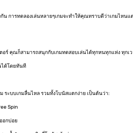
่างกัน การทดลองเล่นหลายๆเกมจะทำให้คุณทราบดีว่าเกมไหนแ
ิวเตอร์ คุณก็สามารถสนุกกับเกมทดสอบเล่นได้ทุกหนทุกแห่ง ทุกเ
ได้โดยทันที
ม ระบบเกมลื่นไหล รวมทั้งโบนัสแตกง่าย เป็นต้นว่า:
ree Spin
ตออกบ่อย