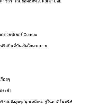
ตสาวถ้ำ” เกมยอดฮิตที่โบนัสเข้าบ่อย
็อตด้วยฟีเจอร์ Combo
ฟรีสปินที่บันเทิงใจมากมาย
รื่อยๆ
นประจำ
จริงสมจังสุดๆสนุกเหมือนอยู่ในคาสิโนจริง!