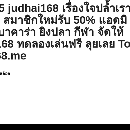
 judhai168 เรื่องใจปล้ำเร
ห้ สมาชิกใหม่รับ 50% แอดมิ
าคาร่า ยิงปลา กีฬา จัดให้
168 ทดลองเล่นฟรี ลุยเลย T
68.me
สล็อต