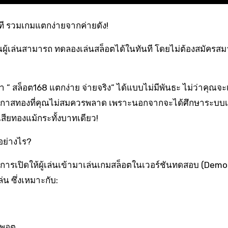
ที รวมเกมแตกง่ายจากค่ายดัง!
ันผู้เล่นสามารถ ทดลองเล่นสล็อตได้ในทันที โดยไม่ต้องสมัครสมา
” สล็อต168 แตกง่าย จ่ายจริง” ได้แบบไม่มีพันธะ ไม่ว่าคุณจะ
นโอกาสทองที่คุณไม่สมควรพลาด เพราะนอกจากจะได้ศึกษาระบบ
สียทองแม้กระทั้งบาทเดียว!
อย่างไร?
บริการเปิดให้ผู้เล่นเข้ามาเล่นเกมสล็อตในเวอร์ชันทดสอบ (Dem
่น ซึ่งเหมาะกับ:
คพอต