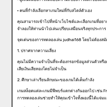
• คนที่กำลังเลือกหาเกมใหม่ที่กับสไตล์ตัวเอง
คุณสามารถเข้าไปที่หน้าเว็บไซต์และเลือกเกมที่อยา
จำลองให้ท่านนำไปเล่นเปรียบเสมือนจริงทุกประการ
จุดเด่นของการทดลองเล่น judhai168 โดยไม่ต้องสมั
1. ปราศจากความเสี่ยง
คุณไม่มีความจำเป็นที่จะต้องกรอกข้อมูลส่วนตัวหร
เสียเงินเสียทองโดยไม่จำเป็น
2. ศึกษาเล่าเรียนลักษณะของเกมได้เต็มกำลัง
เกมสล็อตแต่ละเกมมีฟีพบร์แตกต่างกันออกไป เช่น Fr
การทดลองเล่นช่วยทำให้คุณเข้าใจทั้งผองนี้ได้แจ่มแ