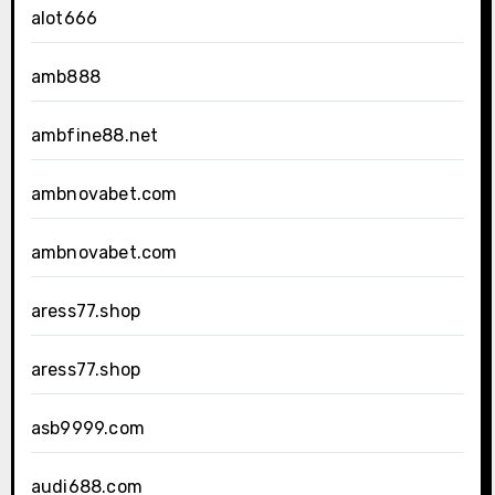
alot666
amb888
ambfine88.net
ambnovabet.com
ambnovabet.com
aress77.shop
aress77.shop
asb9999.com
audi688.com