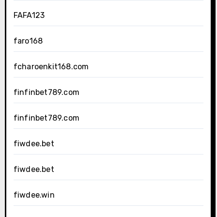
FAFA123
faro168
fcharoenkit168.com
finfinbet789.com
finfinbet789.com
fiwdee.bet
fiwdee.bet
fiwdee.win