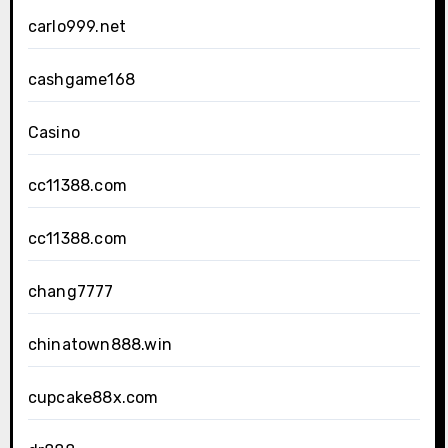
carlo999.net
cashgame168
Casino
cc11388.com
cc11388.com
chang7777
chinatown888.win
cupcake88x.com