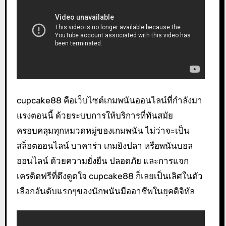
cupcake88 คือเว็บไซต์เกมพนันออนไลน์ที่กำลังมา
แรงตอนนี้ ด้วยระบบการให้บริการที่ทันสมัย
ครอบคลุมทุกหมวดหมู่ของเกมพนัน ไม่ว่าจะเป็น
สล็อตออนไลน์ บาคาร่า เกมยิงปลา หรือพนันบอล
ออนไลน์ ด้วยความยั่งยืน ปลอดภัย และการแจก
เครดิตฟรีที่ดึงดูดใจ cupcake88 ก็เลยเป็นเลิศในตัว
เลือกอันดับแรกๆของนักพนันมืออาชีพในยุคดิจิทัล