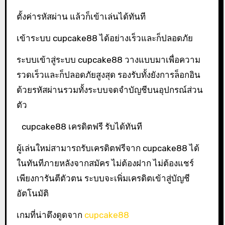
ตั้งค่ารหัสผ่าน แล้วก็เข้าเล่นได้ทันที
เข้าระบบ cupcake88 ได้อย่างเร็วและก็ปลอดภัย
ระบบเข้าสู่ระบบ cupcake88 วางแบบมาเพื่อความ
รวดเร็วและก็ปลอดภัยสูงสุด รองรับทั้งยังการล็อกอิน
ด้วยรหัสผ่านรวมทั้งระบบจดจำบัญชีบนอุปกรณ์ส่วน
ตัว
cupcake88 เครดิตฟรี รับได้ทันที
ผู้เล่นใหม่สามารถรับเครดิตฟรีจาก cupcake88 ได้
ในทันทีภายหลังจากสมัคร ไม่ต้องฝาก ไม่ต้องแชร์
เพียงการันตีตัวตน ระบบจะเพิ่มเครดิตเข้าสู่บัญชี
อัตโนมัติ
เกมที่น่าดึงดูดจาก
cupcake88