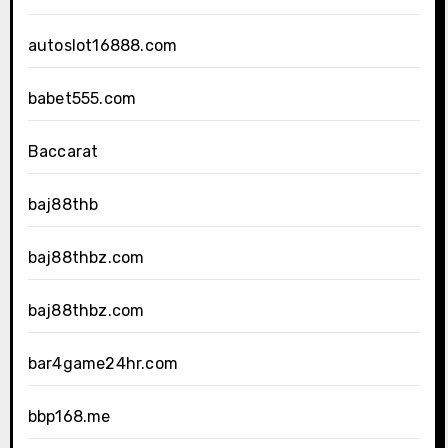
autoslot16888.com
babet555.com
Baccarat
baj88thb
baj88thbz.com
baj88thbz.com
bar4game24hr.com
bbp168.me