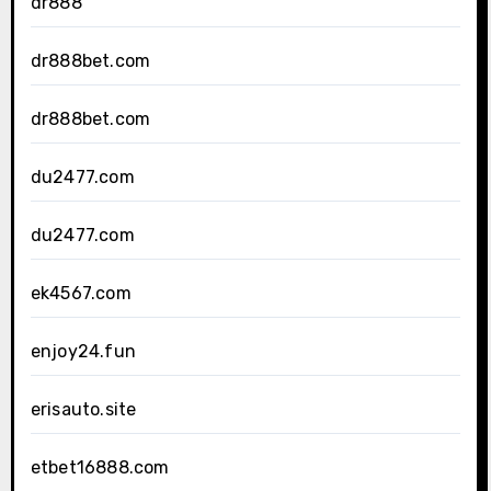
dr888
dr888bet.com
dr888bet.com
du2477.com
du2477.com
ek4567.com
enjoy24.fun
erisauto.site
etbet16888.com