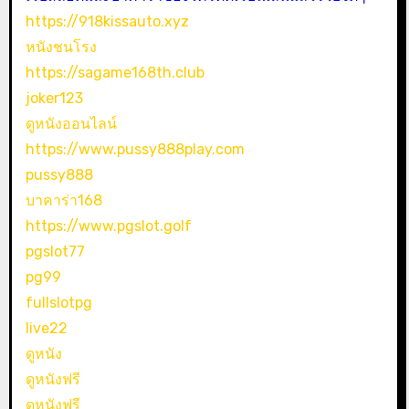
https://918kissauto.xyz
หนังชนโรง
https://sagame168th.club
joker123
ดูหนังออนไลน์
https://www.pussy888play.com
pussy888
บาคาร่า168
https://www.pgslot.golf
pgslot77
pg99
fullslotpg
live22
ดูหนัง
ดูหนังฟรี
ดูหนังฟรี