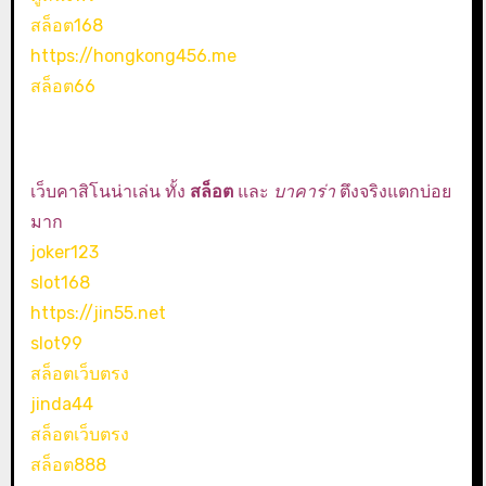
สล็อต168
https://hongkong456.me
สล็อต66
เว็บคาสิโนน่าเล่น ทั้ง
สล็อต
และ
บาคาร่า
ตึงจริงแตกบ่อย
มาก
joker123
slot168
https://jin55.net
slot99
สล็อตเว็บตรง
jinda44
สล็อตเว็บตรง
สล็อต888