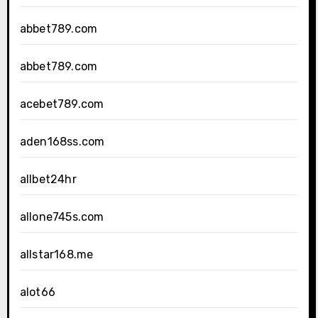
abbet789.com
abbet789.com
acebet789.com
aden168ss.com
allbet24hr
allone745s.com
allstar168.me
alot66