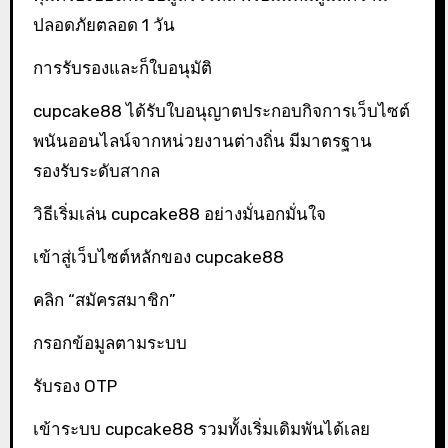
ปลอดภัยตลอด 1 วัน
การรับรองและก็ใบอนุมัติ
cupcake88 ได้รับใบอนุญาตประกอบกิจการเว็บไซต์
พนันออนไลน์จากหน่วยงานต่างถิ่น มีมาตรฐาน
รองรับระดับสากล
วิธีเริ่มเล่น cupcake88 อย่างมั่นอกมั่นใจ
เข้าสู่เว็บไซต์หลักของ cupcake88
คลิก “สมัครสมาชิก”
กรอกข้อมูลตามระบบ
รับรอง OTP
เข้าระบบ cupcake88 รวมทั้งเริ่มเดิมพันได้เลย