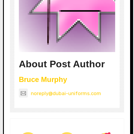
About Post Author
Bruce Murphy
noreply@dubai-uniforms.com