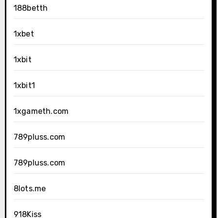
188betth
1xbet
1xbit
1xbit1
1xgameth.com
789pluss.com
789pluss.com
8lots.me
918Kiss