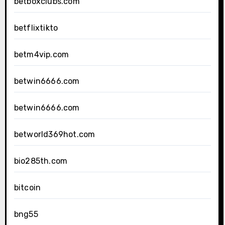
betboxclubs.com
betflixtikto
betm4vip.com
betwin6666.com
betwin6666.com
betworld369hot.com
bio285th.com
bitcoin
bng55