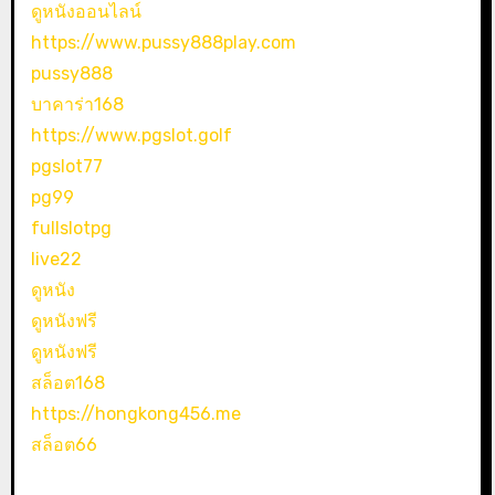
ดูหนังออนไลน์
https://www.pussy888play.com
pussy888
บาคาร่า168
https://www.pgslot.golf
pgslot77
pg99
fullslotpg
live22
ดูหนัง
ดูหนังฟรี
ดูหนังฟรี
สล็อต168
https://hongkong456.me
สล็อต66