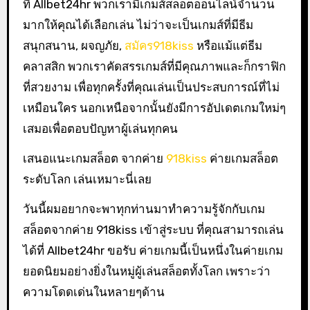
ที่ Allbet24hr พวกเรามีเกมส์สล็อตออนไลน์จำนวน
มากให้คุณได้เลือกเล่น ไม่ว่าจะเป็นเกมส์ที่มีธีม
สนุกสนาน, ผจญภัย,
สมัคร918kiss
หรือแม้แต่ธีม
คลาสสิก พวกเราคัดสรรเกมส์ที่มีคุณภาพและก็กราฟิก
ที่สวยงาม เพื่อทุกครั้งที่คุณเล่นเป็นประสบการณ์ที่ไม่
เหมือนใคร นอกเหนือจากนั้นยังมีการอัปเดตเกมใหม่ๆ
เสมอเพื่อตอบปัญหาผู้เล่นทุกคน
เสนอแนะเกมสล็อต จากค่าย
918kiss
ค่ายเกมสล็อต
ระดับโลก เล่นเหมาะนี่เลย
วันนี้ผมอยากจะพาทุกท่านมาทำความรู้จักกับเกม
สล็อตจากค่าย 918kiss เข้าสู่ระบบ ที่คุณสามารถเล่น
ได้ที่ Allbet24hr ขอรับ ค่ายเกมนี้เป็นหนึ่งในค่ายเกม
ยอดนิยมอย่างยิ่งในหมู่ผู้เล่นสล็อตทั้งโลก เพราะว่า
ความโดดเด่นในหลายๆด้าน