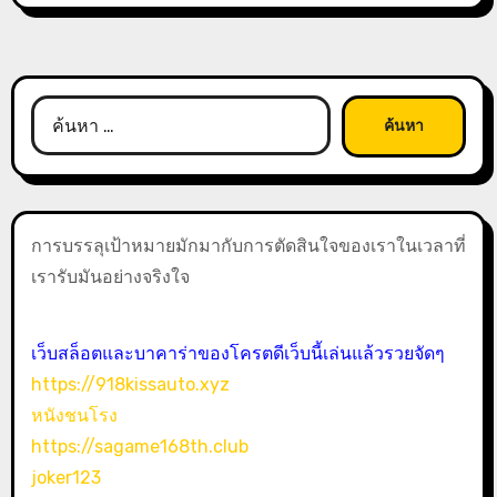
ค้นหา
สำหรับ:
การบรรลุเป้าหมายมักมากับการตัดสินใจของเราในเวลาที่
เรารับมันอย่างจริงใจ
เว็บสล็อตและบาคาร่าของโครตดีเว็บนี้เล่นแล้วรวยจัดๆ
https://918kissauto.xyz
หนังชนโรง
https://sagame168th.club
joker123