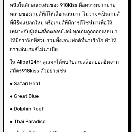
หนึ่งในลักษณะเด่นของ 918Kiss คือความมากมาย
หลายของเกมส์ที่มีให้เลือกเล่นมาก ไม่ว่าจะเป็นเกมส์
ที่มีธีมแปลกใหม่ หรือเกมส์ที่มีการดีไซน์มาเพื่อให้
เหมาะกับผู้เล่นสล็อตออนไลน์ ทุกเกมถูกออกแบบมา
ให้มีกราฟิกที่สวย รวมทั้งเอฟเฟกต์ที่น่าเร้าใจ ทำให้
การเล่นเกมส์ไม่น่าเบื่อ
ใน Allbet24hr คุณจะได้พบกับเกมสล็อตยอดฮิตจาก
สมัคร918kiss ตัวอย่างเช่น
● Safari Heat
● Great Blue
● Dolphin Reef
● Thai Paradise