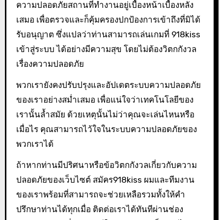
ความปลอดภัยสถานที่ทำงานอยู่เบื้องหน้าเบื้องหลัง
เสมอ เพื่อตรวจและก็คุ้มครองปกป้องการเข้าถึงที่มิได้
รับอนุญาต ซึ่งแปลว่าท่านสามารถเล่นเกมที่ 918kiss
เข้าสู่ระบบ ได้อย่างมีความสุข โดยไม่ต้องวิตกกังวล
เรื่องความปลอดภัย
พวกเรายังคงปรับปรุงและอัปเดตระบบความปลอดภัย
ของเราอย่างสม่ำเสมอ เพื่อแน่ใจว่าเทคโนโลยีของ
เรานั้นล้ำสมัย ด้วยเหตุนั้นไม่ว่าคุณจะเล่นไหนหรือ
เมื่อไร คุณสามารถไว้ใจในระบบความปลอดภัยของ
พวกเราได้
ถ้าหากท่านมีปริศนาหรือข้อวิตกกังวลเกี่ยวกับความ
ปลอดภัยของเว็บไซต์ สมัคร918kiss ผมและทีมงาน
ของเราพร้อมที่สามารถจะช่วยเหลือรวมทั้งให้คำ
ปรึกษาท่านได้ทุกเมื่อ ติดต่อเราได้ทันทีผ่านช่อง