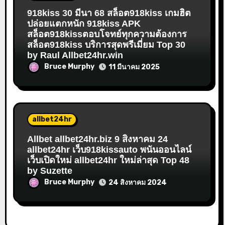
918kiss 30 มีนา 68 สล็อต918kiss เกมฮิต
ปล่อยแตกหนัก 918kiss APK
สล็อต918kissตอบโจทย์ทุกความต้องการ
สล็อต918kiss บริการสุดพรีเมี่ยม Top 30
by Raul Allbet24hr.win
Bruce Murphy
11 มีนาคม 2025
allbet24hr
Allbet allbet24hr.biz 9 สิงหาคม 24
allbet24hr เว็บ918kissauto พนันออนไลน์
เว็บเปิดใหม่ allbet24hr ใหม่ล่าสุด Top 48
by Suzette
Bruce Murphy
24 สิงหาคม 2024