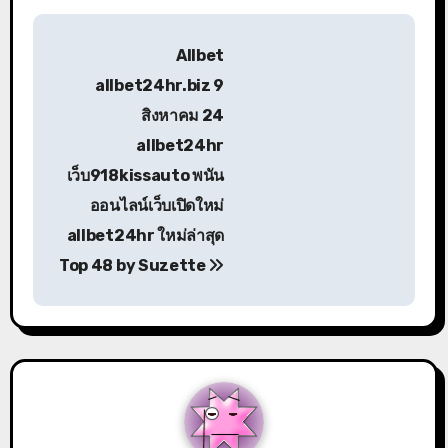
แนะแนว
Allbet
เรื่อง
allbet24hr.biz 9
สิงหาคม 24
allbet24hr
เว็บ918kissauto พนัน
ออนไลน์เว็บเปิดใหม่
allbet24hr ใหม่ล่าสุด
Top 48 by Suzette