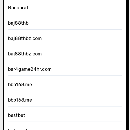
Baccarat
baj88thb
baj88thbz.com
baj88thbz.com
bar4game24hr.com
bbp168.me
bbp168.me
bestbet