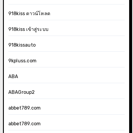
918kiss ดาวน์โหลด
918kiss เข้าสู่ระบบ
918kissauto
9kpluss.com
ABA
ABAGroup2
abbet789.com
abbet789.com