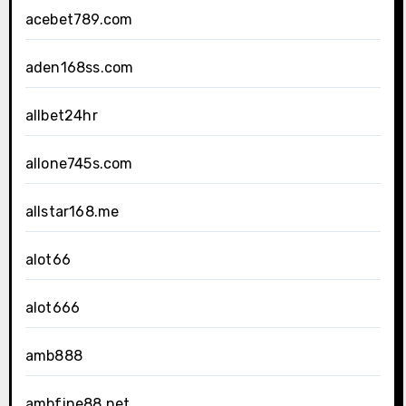
acebet789.com
aden168ss.com
allbet24hr
allone745s.com
allstar168.me
alot66
alot666
amb888
ambfine88.net