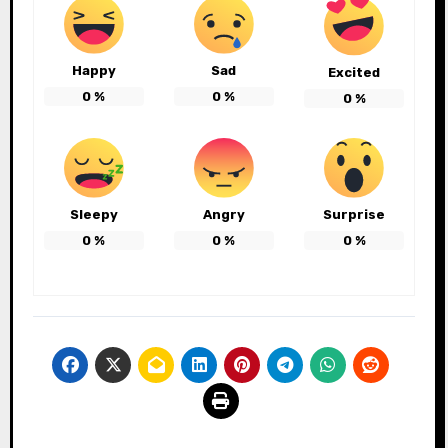
Happy
Sad
Excited
0
%
0
%
0
%
Sleepy
Angry
Surprise
0
%
0
%
0
%