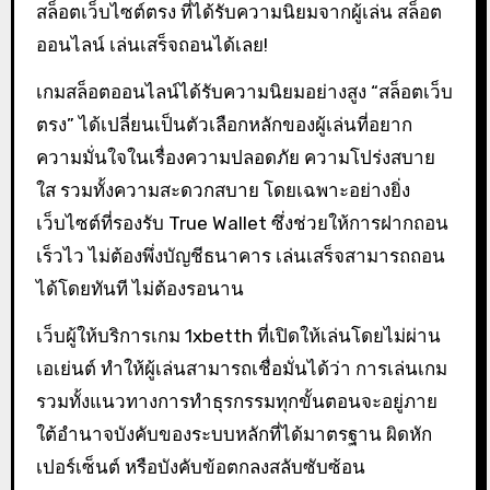
สล็อตเว็บไซต์ตรง ที่ได้รับความนิยมจากผู้เล่น สล็อต
ออนไลน์ เล่นเสร็จถอนได้เลย!
เกมสล็อตออนไลน์ได้รับความนิยมอย่างสูง “สล็อตเว็บ
ตรง” ได้เปลี่ยนเป็นตัวเลือกหลักของผู้เล่นที่อยาก
ความมั่นใจในเรื่องความปลอดภัย ความโปร่งสบาย
ใส รวมทั้งความสะดวกสบาย โดยเฉพาะอย่างยิ่ง
เว็บไซต์ที่รองรับ True Wallet ซึ่งช่วยให้การฝากถอน
เร็วไว ไม่ต้องพึ่งบัญชีธนาคาร เล่นเสร็จสามารถถอน
ได้โดยทันที ไม่ต้องรอนาน
เว็บผู้ให้บริการเกม 1xbetth ที่เปิดให้เล่นโดยไม่ผ่าน
เอเย่นต์ ทำให้ผู้เล่นสามารถเชื่อมั่นได้ว่า การเล่นเกม
รวมทั้งแนวทางการทำธุรกรรมทุกขั้นตอนจะอยู่ภาย
ใต้อำนาจบังคับของระบบหลักที่ได้มาตรฐาน ผิดหัก
เปอร์เซ็นต์ หรือบังคับข้อตกลงสลับซับซ้อน