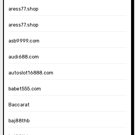
aress77.shop
aress77.shop
asb9999.com
audi688.com
autoslot16888.com
babet555.com
Baccarat
baj88thb