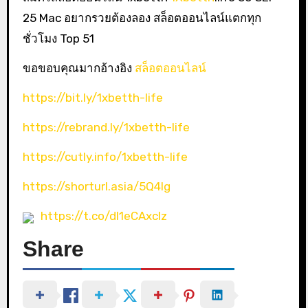
25 Mac อยากรวยต้องลอง สล็อตออนไลน์แตกทุก
ชั่วโมง Top 51
ขอขอบคุณมากอ้างอิง
สล็อตออนไลน์
https://bit.ly/1xbetth-life
https://rebrand.ly/1xbetth-life
https://cutly.info/1xbetth-life
https://shorturl.asia/5Q4lg
https://t.co/dl1eCAxcIz
Share