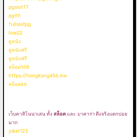
pgslot77
pg99
fullslotpg
live22
ดูหนัง
ดูหนังฟรี
ดูหนังฟรี
สล็อต168
https://hongkong456.me
สล็อต66
เว็บคาสิโนน่าเล่น ทั้ง
สล็อต
และ
บาคาร่า
ตึงจริงแตกบ่อย
มาก
joker123