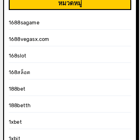
หมวดหมู่
1688sagame
1688vegasx.com
168slot
168สล็อต
188bet
188betth
1xbet
1xbit