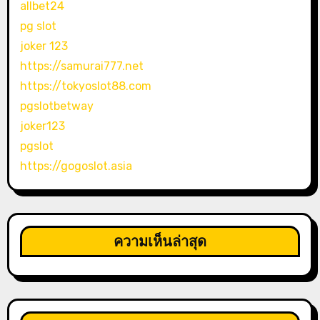
allbet24
pg slot
joker 123
https://samurai777.net
https://tokyoslot88.com
pgslotbetway
joker123
pgslot
https://gogoslot.asia
ความเห็นล่าสุด