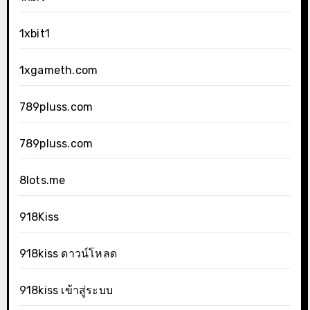
1xbit1
1xgameth.com
789pluss.com
789pluss.com
8lots.me
918Kiss
918kiss ดาวน์โหลด
918kiss เข้าสู่ระบบ