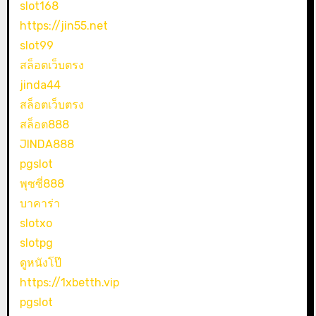
slot168
https://jin55.net
slot99
สล็อตเว็บตรง
jinda44
สล็อตเว็บตรง
สล็อต888
JINDA888
pgslot
พุซซี่888
บาคาร่า
slotxo
slotpg
ดูหนังโป๊
https://1xbetth.vip
pgslot