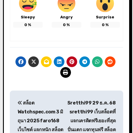
Sleepy
Angry
Surprise
0
%
0
%
0
%
แนะแนว
สล็อต
Sretthi99 29 ธ.ค. 68
เรื่อง
Watchspec.com 3 มิ
sretthi99 เว็บสล็อตที่
ถุนา 2025 faro168
แจกเครดิตฟรีเยอะที่สุด
เว็บไซต์ แจกหนัก สล็อต
ปั่นแตก แจกทุนฟรี สล็อต