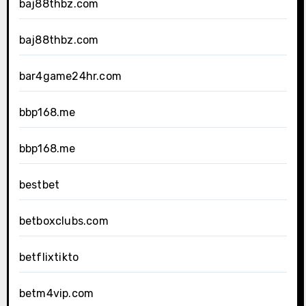
baj88thbz.com
baj88thbz.com
bar4game24hr.com
bbp168.me
bbp168.me
bestbet
betboxclubs.com
betflixtikto
betm4vip.com