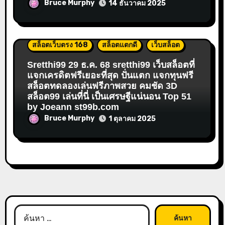
Bruce Murphy
14 ธันวาคม 2025
สล็อต99
สล็อตpg
สล็อตxo
สล็อตพุซซี่
สล็อตออนไลน์
สล็อตเครดิตฟรี
สล็อตเว็บตรง
สล็อตเว็บตรง 168
สล็อตแตกดี
เว็บสล็อต
Sretthi99 29 ธ.ค. 68 sretthi99 เว็บสล็อตที่
แจกเครดิตฟรีเยอะที่สุด ปั่นแตก แจกทุนฟรี
สล็อตทดลองเล่นฟรีภาพสวย คมชัด 3D
สล็อต99 เล่นที่นี่ เป็นเศรษฐีแน่นอน Top 51
by Joeann st99b.com
Bruce Murphy
1 ตุลาคม 2025
ค้นหา
สำหรับ: