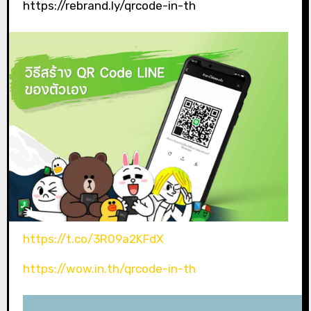
https://rebrand.ly/qrcode-in-th
https://t.co/3R09a2KFdX
https://wow.in.th/qrcode-in-th