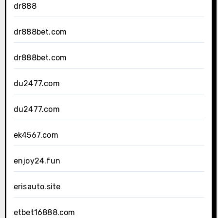
dr888
dr888bet.com
dr888bet.com
du2477.com
du2477.com
ek4567.com
enjoy24.fun
erisauto.site
etbet16888.com