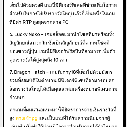
เต็มไปด้วยดวงดี เกมนี้มีฟีเจอร์พิเศษที่ช่วยเพิ่มโอกาส
สำหรับในการได้รับรางวัลใหญ่ แล้วก็เป็นหนึ่งในเกม
ที่มีค่า RTP สูงสุดจากค่าย PG
6. Lucky Neko – เกมสล็อตแมวนำโชคที่มาพร้อมทั้ง
สัญลักษณ์แมวกวัก ซึ่งเป็นสัญลักษณ์ที่ความโชคดี
ของชาวญี่ปุ่น เกมนี้มีฟีเจอร์ฟรีสปินที่สามารถเพิ่มตัว
คูณรางวัลได้สูงสุดถึง 10 เท่า
7. Dragon Hatch – เกมfunny18ที่เต็มไปด้วยมังกร
รวมทั้งสมบัติในตำนาน มีฟีเจอร์พิเศษที่สามารถปลด
ล็อกรางวัลใหญ่ได้เมื่อคุณสะสมเครื่องหมายพิเศษตาม
กำหนด
ทุกเกมที่ผมเสนอแนะมานี้มีอัตราการจ่ายเงินรางวัลที่
สูง
ทางเข้าpg
และเป็นเกมที่ได้รับความนิยมจากผู้
เล่นจริง ซึ่งทำให้ท่านมีโอกาสสำหรับการได้กำไรมาก