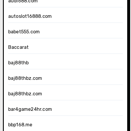
audi688.com
autoslot16888.com
babet555.com
Baccarat
baj88thb
baj88thbz.com
baj88thbz.com
bar4game24hr.com
bbp168.me