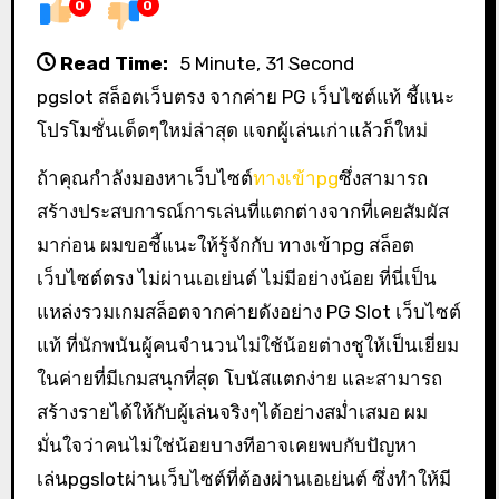
0
0
Read Time:
5 Minute, 31 Second
pgslot สล็อตเว็บตรง จากค่าย PG เว็บไซต์แท้ ชี้แนะ
โปรโมชั่นเด็ดๆใหม่ล่าสุด แจกผู้เล่นเก่าแล้วก็ใหม่
ถ้าคุณกำลังมองหาเว็บไซต์
ทางเข้าpg
ซึ่งสามารถ
สร้างประสบการณ์การเล่นที่แตกต่างจากที่เคยสัมผัส
มาก่อน ผมขอชี้แนะให้รู้จักกับ ทางเข้าpg สล็อต
เว็บไซต์ตรง ไม่ผ่านเอเย่นต์ ไม่มีอย่างน้อย ที่นี่เป็น
แหล่งรวมเกมสล็อตจากค่ายดังอย่าง PG Slot เว็บไซต์
แท้ ที่นักพนันผู้คนจำนวนไม่ใช้น้อยต่างชูให้เป็นเยี่ยม
ในค่ายที่มีเกมสนุกที่สุด โบนัสแตกง่าย และสามารถ
สร้างรายได้ให้กับผู้เล่นจริงๆได้อย่างสม่ำเสมอ ผม
มั่นใจว่าคนไม่ใช่น้อยบางทีอาจเคยพบกับปัญหา
เล่นpgslotผ่านเว็บไซต์ที่ต้องผ่านเอเย่นต์ ซึ่งทำให้มี