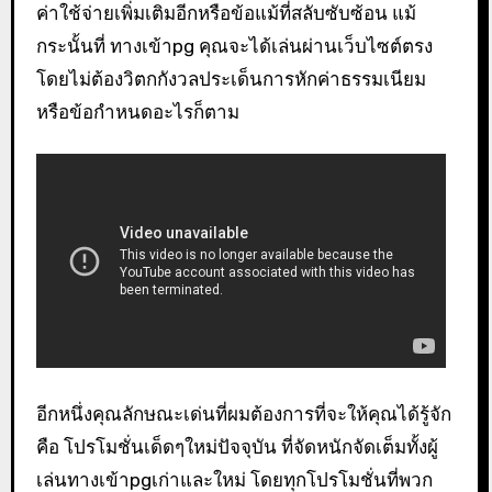
ค่าใช้จ่ายเพิ่มเติมอีกหรือข้อแม้ที่สลับซับซ้อน แม้
กระนั้นที่ ทางเข้าpg คุณจะได้เล่นผ่านเว็บไซต์ตรง
โดยไม่ต้องวิตกกังวลประเด็นการหักค่าธรรมเนียม
หรือข้อกำหนดอะไรก็ตาม
อีกหนึ่งคุณลักษณะเด่นที่ผมต้องการที่จะให้คุณได้รู้จัก
คือ โปรโมชั่นเด็ดๆใหม่ปัจจุบัน ที่จัดหนักจัดเต็มทั้งผู้
เล่นทางเข้าpgเก่าและใหม่ โดยทุกโปรโมชั่นที่พวก