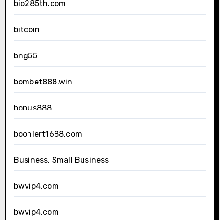
bio285th.com
bitcoin
bng55
bombet888.win
bonus888
boonlert1688.com
Business, Small Business
bwvip4.com
bwvip4.com