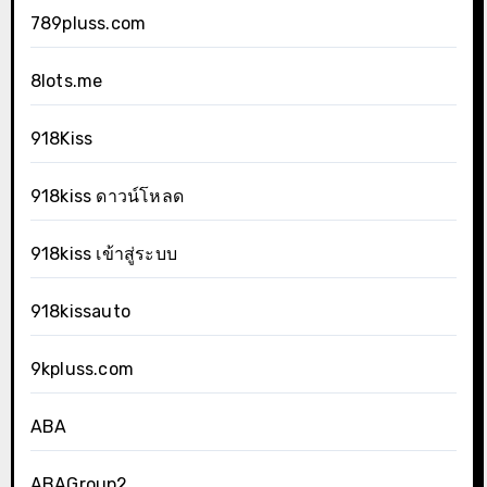
789pluss.com
8lots.me
918Kiss
918kiss ดาวน์โหลด
918kiss เข้าสู่ระบบ
918kissauto
9kpluss.com
ABA
ABAGroup2