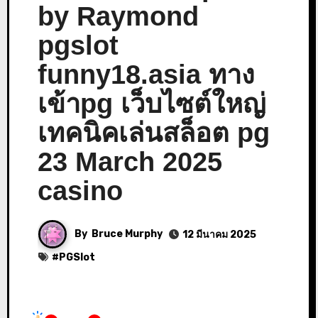
by Raymond
pgslot
funny18.asia ทาง
เข้าpg เว็บไซต์ใหญ่
เทคนิคเล่นสล็อต pg
23 March 2025
casino
By
Bruce Murphy
12 มีนาคม 2025
#
PGSlot