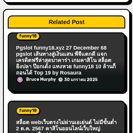
Related Post
funny18
Pgslot funny18.xyz 27 December 68
pgslot เส้นทางสู่เงินแสน พีจีแตกดี แจก
เครดิตฟรีล่าสุดบาคาร่า เกมคาสิโน สล็อต
ยิงปลา ป๊อกเด้ง แทงหวย funny18 10 ล้านก็
ถอนได้ Top 19 by Rosaura
Bruce Murphy
30 มกราคม 2025
funny18
สล็อต webเว็บตรงไม่ผ่านเอเย่นต์ ไม่มีขั้นต่ำ
2 ต.ค. 2567 คาสิโนออนไลน์เว็บใหญ่