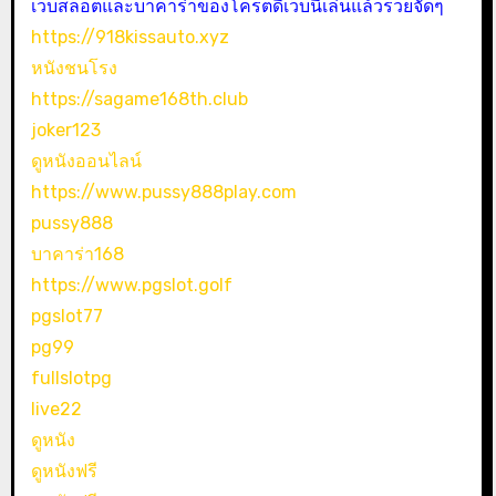
เว็บสล็อตและบาคาร่าของโครตดีเว็บนี้เล่นแล้วรวยจัดๆ
https://918kissauto.xyz
หนังชนโรง
https://sagame168th.club
joker123
ดูหนังออนไลน์
https://www.pussy888play.com
pussy888
บาคาร่า168
https://www.pgslot.golf
pgslot77
pg99
fullslotpg
live22
ดูหนัง
ดูหนังฟรี