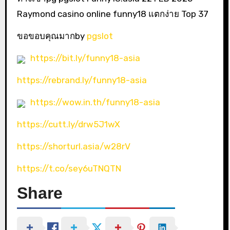
Raymond casino online funny18 แตกง่าย Top 37
ขอขอบคุณมากby
pgslot
https://bit.ly/funny18-asia
https://rebrand.ly/funny18-asia
https://wow.in.th/funny18-asia
https://cutt.ly/drw5J1wX
https://shorturl.asia/w28rV
https://t.co/sey6uTNQTN
Share