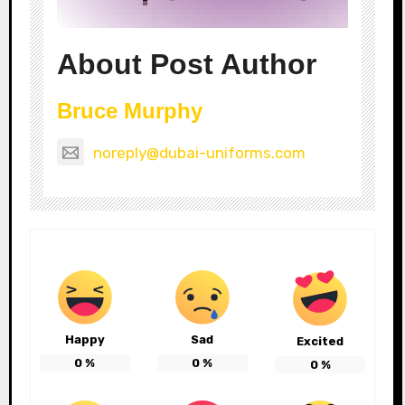
About Post Author
Bruce Murphy
noreply@dubai-uniforms.com
Happy
Sad
Excited
0
%
0
%
0
%