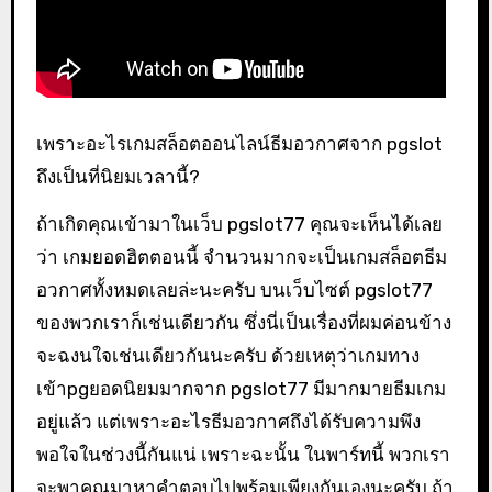
เพราะอะไรเกมสล็อตออนไลน์ธีมอวกาศจาก pgslot
ถึงเป็นที่นิยมเวลานี้?
ถ้าเกิดคุณเข้ามาในเว็บ pgslot77 คุณจะเห็นได้เลย
ว่า เกมยอดฮิตตอนนี้ จำนวนมากจะเป็นเกมสล็อตธีม
อวกาศทั้งหมดเลยล่ะนะครับ บนเว็บไซต์ pgslot77
ของพวกเราก็เช่นเดียวกัน ซึ่งนี่เป็นเรื่องที่ผมค่อนข้าง
จะฉงนใจเช่นเดียวกันนะครับ ด้วยเหตุว่าเกมทาง
เข้าpgยอดนิยมมากจาก pgslot77 มีมากมายธีมเกม
อยู่แล้ว แต่เพราะอะไรธีมอวกาศถึงได้รับความพึง
พอใจในช่วงนี้กันแน่ เพราะฉะนั้น ในพาร์ทนี้ พวกเรา
จะพาคุณมาหาคำตอบไปพร้อมเพียงกันเองนะครับ ถ้า