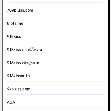
789pluss.com
8lots.me
918Kiss
918kiss ดาวน์โหลด
918kiss เข้าสู่ระบบ
918kissauto
9kpluss.com
ABA