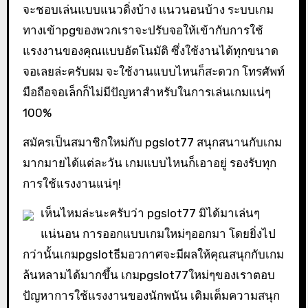
จะชอบเล่นแบบแนวดิ่งบ้าง แนวนอนบ้าง ระบบเกม
ทางเข้าpgของพวกเราจะปรับจอให้เข้ากับการใช้
แรงงานของคุณแบบอัตโนมัติ ซึ่งใช้งานได้ทุกขนาด
จอเลยล่ะครับผม จะใช้งานแบบไหนก็สะดวก โทรศัพท์
มือถือจอเล็กก็ไม่มีปัญหาสำหรับในการเล่นเกมแน่ๆ
100%
สมัครเป็นสมาชิกใหม่กับ pgslot77 สนุกสนานกับเกม
มากมายได้แต่ละวัน เกมแบบไหนก็เอาอยู่ รองรับทุก
การใช้แรงงานแน่ๆ!
เห็นไหมล่ะนะครับว่า pgslot77 มิได้มาเล่นๆ
แน่นอน การออกแบบเกมใหม่ๆออกมา โดยยิ่งไป
กว่านั้นเกมpgslotธีมอวกาศจะมีผลให้คุณสนุกกับเกม
ล้นหลามได้มากขึ้น เกมpgslot77ใหม่ๆของเราตอบ
ปัญหาการใช้แรงงานของนักพนัน เติมเต็มความสนุก