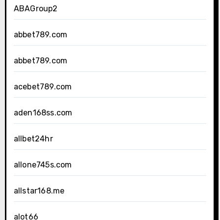
ABAGroup2
abbet789.com
abbet789.com
acebet789.com
aden168ss.com
allbet24hr
allone745s.com
allstar168.me
alot66