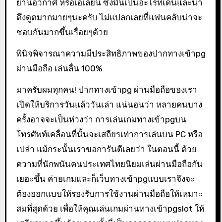
ยานอวกาศ หรือเอเลี่ยน ซึ่งมันเป็นอะไรที่เด่นและน่า
ดึงดูดมากมายๆนะครับ ไม่แปลกเลยที่แฟนคลับน่าจะ
ชอบกันมากขึ้นเรื่อยๆด้วย
พินิจพิจารณาความมีประสิทธิภาพของปากทางเข้าpg
ผ่านมือถือ เล่นลื่น 100%
มาครับผมทุกคน! ปากทางเข้าpg ผ่านมือถือของเรา
เปิดให้บริการวันแล้ววันเล่า แน่นอนว่า หลายคนบาง
ครั้งอาจจะเป็นห่วงว่า การเล่นเกมทางเข้าpgบน
โทรศัพท์เคลื่อนที่นั้นจะเสถียรเท่าการเล่นบน PC หรือ
เปล่า แม้กระนั้นเราขอการันตีเลยว่า ในตอนนี้ ด้วย
ความที่นักพนันคนประเทศไทยนิยมเล่นผ่านมือถือกัน
เยอะขึ้น ค่ายเกมและก็เว็บทางเข้าpgแบบเราจึงจะ
ต้องออกแบบให้รองรับการใช้งานผ่านมือถือให้เหมาะ
สมที่สุดด้วย เพื่อให้คุณเล่นเกมผ่านทางเข้าpgslot ให้