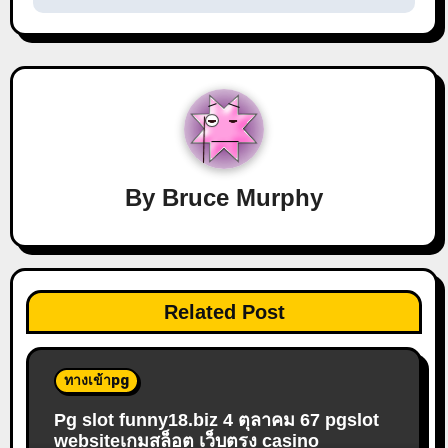
By
Bruce Murphy
Related Post
ทางเข้าpg
Pg slot funny18.biz 4 ตุลาคม 67 pgslot
websiteเกมสล็อต เว็บตรง casino