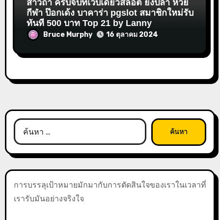
สาวถ้ำ ครบจบที่เว็บเดียวสล็อต ยิงปลา หวย
กีฬา ป๊อกเด้ง บาคาร่า pgslot สมาชิกใหม่รับ
ทันที 500 บาท Top 21 by Lanny
Bruce Murphy
16 ตุลาคม 2024
ค้นหา
สำหรับ:
การบรรลุเป้าหมายมักมากับการตัดสินใจของเราในเวลาที่
เรารับมันอย่างจริงใจ