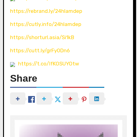
https://rebrand.ly/24hlamdep
https://cutly.info/24hlamdep
https://shorturl.asia/Si1kB
https://cutt.ly/grFy0Dn6
https://t.co/IfKOSUYOtw
Share