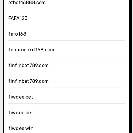
etbet16888.com
FAFA123
faro168
fcharoenkit168.com
finfinbet789.com
finfinbet789.com
fiwdee.bet
fiwdee.bet
fiwdee.win