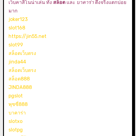
เว็บคาสิโนน่าเล่น ทั้ง
สล็อต
และ
บาคาร่า
ตึงจริงแตกบ่อย
มาก
joker123
slot168
https://jin55.net
slot99
สล็อตเว็บตรง
jinda44
สล็อตเว็บตรง
สล็อต888
JINDA888
pgslot
พุซซี่888
บาคาร่า
slotxo
slotpg