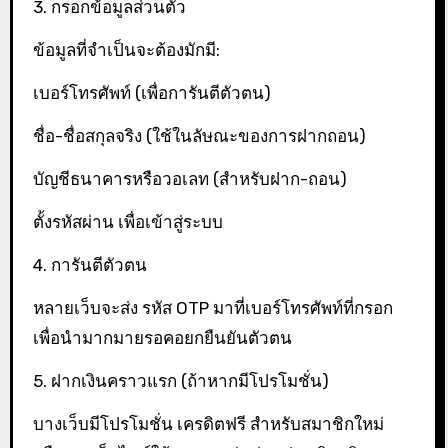
3. กรอกข้อมูลส่วนตัว
ข้อมูลที่จำเป็นจะต้องมักมี:
เบอร์โทรศัพท์ (เพื่อการันตีตัวตน)
ชื่อ-ชื่อสกุลจริง (ใช้ในลัษณะของการฝากถอน)
บัญชีธนาคารหรือวอเลท (สำหรับฝาก-ถอน)
ตั้งรหัสผ่าน เพื่อเข้าสู่ระบบ
4. การันตีตัวตน
หลายเว็บจะส่ง รหัส OTP มาที่เบอร์โทรศัพท์ที่กรอก
เพื่อนำมากมายรอคอยกยืนยันตัวตน
5. ฝากเงินคราวแรก (ถ้าหากมีโปรโมชั่น)
บางเว็บมีโปรโมชั่น เครดิตฟรี สำหรับสมาชิกใหม่