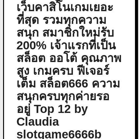
เว็บคาสิโนเกมเยอะ
ที่สุด รวมทุกความ
สนุก สมาชิกใหม่รับ
200% เจ้าแรกที่เป็น
สล็อต ออโต้ คุณภาพ
สูง เกมครบ ฟีเจอร์
เต็ม สล็อต666 ความ
สนุกครบทุกค่ายรอ
อยู่ Top 12 by
Claudia
slotgame6666b