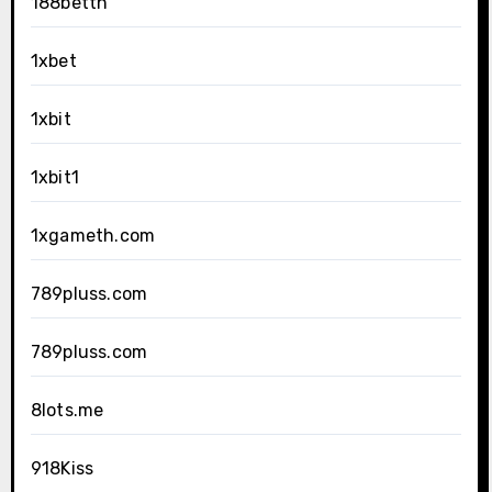
188betth
1xbet
1xbit
1xbit1
1xgameth.com
789pluss.com
789pluss.com
8lots.me
918Kiss