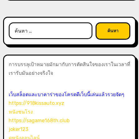
ค้นหา
สำหรับ:
การบรรลุเป้าหมายมักมากับการตัดสินใจของเราในเวลาที่
เรารับมันอย่างจริงใจ
เว็บสล็อตและบาคาร่าของโครตดีเว็บนี้เล่นแล้วรวยจัดๆ
https://918kissauto.xyz
หนังชนโรง
https://sagame168th.club
joker123
ดูหนังออนไลน์