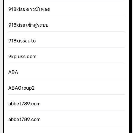
918kiss ดาวน์โหลด
918kiss เข้าสู่ระบบ
918kissauto
9kpluss.com
ABA
ABAGroup2
abbet789.com
abbet789.com