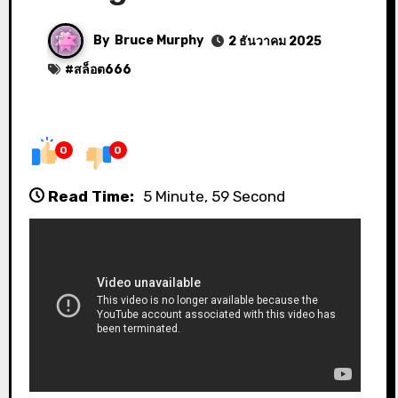
By
Bruce Murphy
2 ธันวาคม 2025
#
สล็อต666
0
0
Read Time:
5 Minute, 59 Second