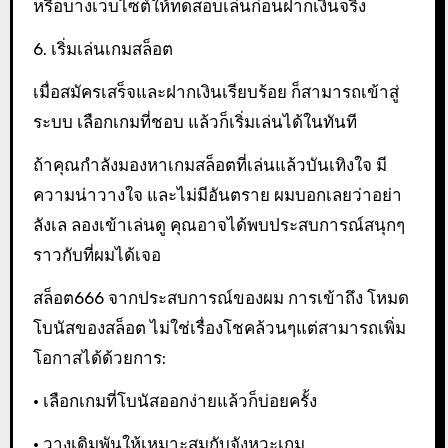
หรือบางเว็บไซต์ให้ทดสอบเล่นก่อนฝากเงินจริง
6. เริ่มเล่นเกมสล็อต
เมื่อสมัครเสร็จและฝากเงินเรียบร้อย ก็สามารถเข้าสู่
ระบบ เลือกเกมที่ชอบ แล้วก็เริ่มเล่นได้ในทันที
ถ้าคุณกำลังมองหาเกมสล็อตที่เล่นแล้วบันเทิงใจ มี
ความน่าวางใจ และไม่มีอันตราย ผมบอกเลยว่าอย่า
ลังเล ลองเข้าเล่นดู คุณอาจได้พบประสบการณ์สนุกๆ
ราวกับที่ผมได้เจอ
สล็อต666 จากประสบการณ์ของผม การเข้าถึง โหมด
โบนัสของสล็อต ไม่ใช่เรื่องโชคล้วนๆแต่สามารถเพิ่ม
โอกาสได้ด้วยการ:
• เลือกเกมที่โบนัสออกง่ายแล้วก็บ่อยครั้ง
• วางเดิมพันให้เหมาะสมกับจังหวะเกม