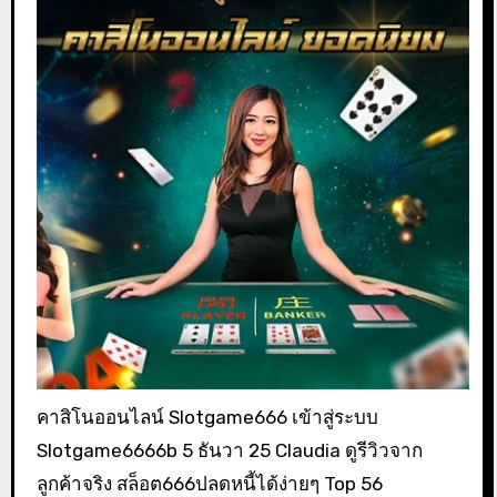
คาสิโนออนไลน์ Slotgame666 เข้าสู่ระบบ
Slotgame6666b 5 ธันวา 25 Claudia ดูรีวิวจาก
ลูกค้าจริง สล็อต666ปลดหนี้ได้ง่ายๆ Top 56