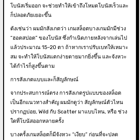
โบนัสเริ่มออก จะช่วยทำให้เข้าถึงโหมดโบนัสเร็วและ
ก็ปลอดภัยเยอะขึ้น
ดังเช่นว่า ผมมักสังเกตว่า เกมสล็อตบางเกมมักมีช่วง
“ฮอตสปอต” ของโบนัส ซึ่งกำเนิดภายหลังจากเล่นไป
แล้วประมาณ 15–20 ตา ถ้าหากเราปรับเบทให้เหมาะ
สม จะทำให้โบนัสแตกง่ายดายมากยิ่งขึ้น และจังหวะ
ได้กำไรก็สูงขึ้นตาม
การสังเกตแบบและก็สัญลักษณ์
จากประสบการณ์ตรง การสังเกตรูปแบบของสล็อต
เป็นอีกแนวทางสำคัญ ผมมักดูว่า สัญลักษณ์ตัวไหน
ปรากฏบ่อย, Wild กับ Scatter มาแบบไหน, หรือ ช่วง
ใดที่โบนัสออกหลายครั้ง
บางครั้งเกมสล็อตก็มีจังหวะ “เงียบ” ก่อนที่จะปลด