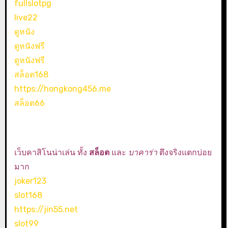
fullslotpg
live22
ดูหนัง
ดูหนังฟรี
ดูหนังฟรี
สล็อต168
https://hongkong456.me
สล็อต66
เว็บคาสิโนน่าเล่น ทั้ง
สล็อต
และ
บาคาร่า
ตึงจริงแตกบ่อย
มาก
joker123
slot168
https://jin55.net
slot99