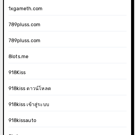
1xgameth.com
789pluss.com
789pluss.com
8lots.me
918Kiss
918kiss ดาวน์โหลด
918kiss เข้าสู่ระบบ
918kissauto