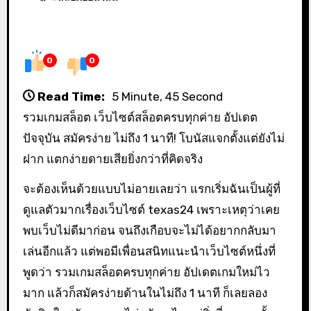
0
0
Read Time:
5 Minute, 45 Second
รวมเกมสล็อต เว็บไซต์สล็อตครบทุกค่าย อัปเดต
ปัจจุบัน สมัครง่าย ไม่ถึง 1 นาที! โบนัสแจกตั้งแต่ยังไม่
ฝาก แตกง่ายดายเสียยิ่งกว่าที่คิดจริง
จะต้องเห็นด้วยแบบไม่อายเลยว่า แรกเริ่มฉันเป็นผู้ที่
ดูแลตัวมากเรื่องเว็บไซต์ texas24 เพราะเหตุว่าเคย
พบเว็บไม่ดีมาก่อน จนถึงเกือบจะไม่ได้อยากกลับมา
เล่นอีกแล้ว แต่พอมีเพื่อนสนิทแนะนำเว็บไซต์หนึ่งที่
พูดว่า รวมเกมสล็อตครบทุกค่าย อัปเดตเกมใหม่ไว
มาก แล้วก็สมัครง่ายด้านในไม่ถึง 1 นาที ก็เลยลอง