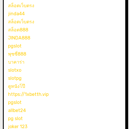
สล็อตเว็บตรง
jinda44
สล็อตเว็บตรง
สล็อต888
JINDA888
pgslot
พุซซี่888
บาคาร่า
slotxo
slotpg
ดูหนังโป๊
https://1xbetth.vip
pgslot
allbet24
pg slot
joker 123