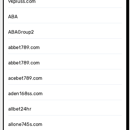
9kpluss.com
ABA
ABAGroup2
abbet789.com
abbet789.com
acebet789.com
aden168ss.com
allbet24hr
allone745s.com