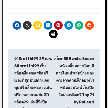
แนะแนว
Sretthi99 29 ธ.ค.
สล็อต888 websiteแจก
เรื่อง
68 sretthi99 เว็บ
หนัก สล็อตค่ายใหญ่มี
สล็อตที่แจกเครดิตฟรี
ค่ายไหนน่าเล่นบ้าง และ
เยอะที่สุด ปั่นแตก แจก
ต่างจากค่ายเล็กอย่างไร
ทุนฟรี สล็อตทดลองเล่น
พนันออนไลน์ เว็บเปิด
ฟรีภาพสวย คมชัด 3D
ใหม่ เครดิตฟรี Top 71
สล็อต99 เล่นที่นี่ เป็น
by Rolland