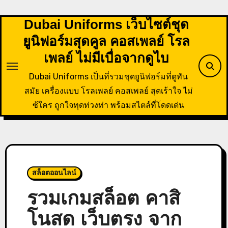
Skip
to
Dubai Uniforms เว็บไซต์ชุด
content
ยูนิฟอร์มสุดคูล คอสเพลย์ โรล
เพลย์ ไม่มีเบื่อจากดูไบ
Dubai Uniforms เป็นที่รวมชุดยูนิฟอร์มที่ดูทัน
สมัย เครื่องแบบ โรลเพลย์ คอสเพลย์ สุดเร้าใจ ไม่
ซ้ใคร ถูกใจทุดท่วงท่า พร้อมสไตล์ที่โดดเด่น
สล็อตออนไลน์
รวมเกมสล็อต คาสิ
โนสด เว็บตรง จาก