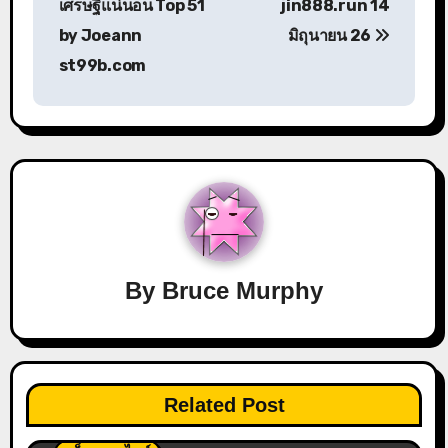
เศรษฐีแน่นอน Top 51
jin888.run 14
by Joeann
มิถุนายน 26
st99b.com
By
Bruce Murphy
Related Post