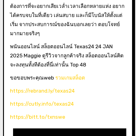
ต้องการที่จะอยากเสียเวล่ำเวลาเลือกหลายแห่ง อยาก
ได้ครบจบในที่เดียว เล่นสบาย และก็มีโบนัสให้ตั้งแต่
เริ่ม จากประสบการณ์ของฉันบอกเลยว่า ตอบโจทย์
มากมายจริงๆ
พนันออนไลน์ สล็อตออนไลน์ Texas24 24 JAN
2025 Maggie ดูรีวิวจากลูกค้าจริง สล็อตออนไลน์คิด
จะลงทุนทั้งทีต้องที่นี่เท่านั้น Top 48
ขอขอบพระคุณweb
รวมเกมสล็อต
https://rebrand.ly/texas24
https://cutly.info/texas24
https://bitt.to/txnswe