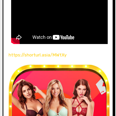
https://shorturl.asia/MWtXy