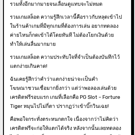
รวมทั้งอีกมากมายจนเลื่อนดูแทบจะไม่หมด
รวมเกมสล็อต ความรู้สึกเวลานี้คือราวกับหลุดเข้าไป
ในร้านค้าเกมที่มีทุกเกมที่ต้องการเล่น อยากทดลอง
ค่ายไหนก็กดเข้าได้โดยทันที ไม่ต้องโยกเงินด้วย
ทำให้เล่นลื่นมากมาย
รวมเกมสล็อต ความประทับใจที่จำเป็นต้องบันทึกไว้
แตกง่ายเกินคาด!
ฉันเคยรู้สึกว่าคำว่าแตกง่ายน่าจะเป็นคำ
โฆษณาชวนเชื่อมากยิ่งกว่า แต่ว่าพอลองเล่นด้วย
เครดิตฟรีรอบแรก เกมที่เลือกคือ PG Slot – Forture
Tiger หมุนไปไม่กี่ตา ปรากฏว่าเข้าบิ๊กวินเฉย!
คือพอใจกระทั่งตระหนกตกใจ เนื่องจากว่าไม่คิดว่า
เครดิตฟรีจะก่อให้แตกได้จริง หลังจากนั้นเลยทดลอง