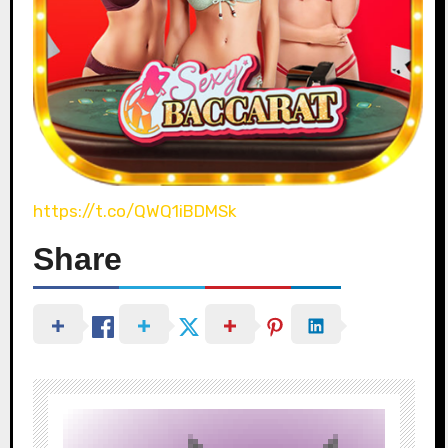
https://t.co/QWQ1iBDMSk
Share