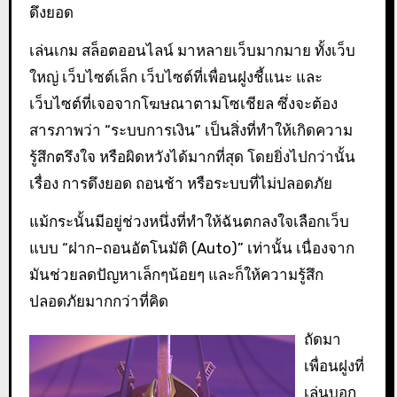
ดึงยอด
เล่นเกม สล็อตออนไลน์ มาหลายเว็บมากมาย ทั้งเว็บ
ใหญ่ เว็บไซต์เล็ก เว็บไซต์ที่เพื่อนฝูงชี้แนะ และ
เว็บไซต์ที่เจอจากโฆษณาตามโซเชียล ซึ่งจะต้อง
สารภาพว่า “ระบบการเงิน” เป็นสิ่งที่ทำให้เกิดความ
รู้สึกตรึงใจ หรือผิดหวังได้มากที่สุด โดยยิ่งไปกว่านั้น
เรื่อง การดึงยอด ถอนช้า หรือระบบที่ไม่ปลอดภัย
แม้กระนั้นมีอยู่ช่วงหนึ่งที่ทำให้ฉันตกลงใจเลือกเว็บ
แบบ “ฝาก–ถอนอัตโนมัติ (Auto)” เท่านั้น เนื่องจาก
มันช่วยลดปัญหาเล็กๆน้อยๆ และก็ให้ความรู้สึก
ปลอดภัยมากกว่าที่คิด
ถัดมา
เพื่อนฝูงที่
เล่นบอก