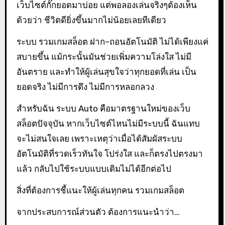
เว็บไซต์กั๊กยอดมาบ่อย แต่พอลองเล่นจริงๆต้องเห็น
ด้วยว่า ชีวิตดียิ่งขึ้นมากไม่น้อยเลยทีเดียว
ระบบ รวมเกมสล็อต ฝาก–ถอนอัตโนมัติ ไม่ได้เพียงแค่
สบายขึ้น แม้กระนั้นมันช่วยเพิ่มความโล่งใส ไม่มี
อันตราย และทำให้ผู้เล่นสุขใจว่าทุกยอดที่เล่น เป็น
ยอดจริง ไม่มีการดึง ไม่มีการหลอกลวง
สำหรับฉัน ระบบ Auto คือมาตรฐานใหม่ของเว็บ
สล็อตปัจจุบัน หากเว็บไซต์ไหนไม่มีระบบนี้ ฉันแทบ
จะไม่สนใจเลย เพราะเหตุว่าเมื่อได้สัมผัสระบบ
อัตโนมัติที่รวดเร็วทันใจ โปร่งใส และก็ตรงไปตรงมา
แล้ว กลับไปใช้ระบบแบบเดิมไม่ได้อีกต่อไป
สิ่งที่ต้องการชี้แนะให้ผู้เล่นทุกคน รวมเกมสล็อต
จากประสบการณ์ส่วนตัว ต้องการแนะนำว่า…