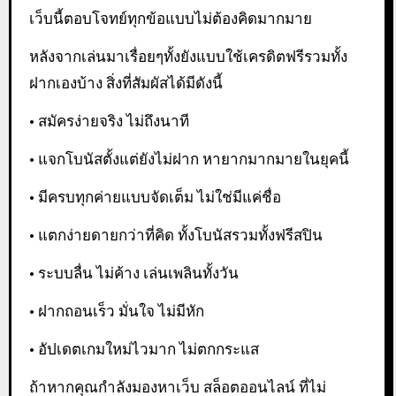
เว็บนี้ตอบโจทย์ทุกข้อแบบไม่ต้องคิดมากมาย
หลังจากเล่นมาเรื่อยๆทั้งยังแบบใช้เครดิตฟรีรวมทั้ง
ฝากเองบ้าง สิ่งที่สัมผัสได้มีดังนี้
• สมัครง่ายจริง ไม่ถึงนาที
• แจกโบนัสตั้งแต่ยังไม่ฝาก หายากมากมายในยุคนี้
• มีครบทุกค่ายแบบจัดเต็ม ไม่ใช่มีแค่ชื่อ
• แตกง่ายดายกว่าที่คิด ทั้งโบนัสรวมทั้งฟรีสปิน
• ระบบลื่น ไม่ค้าง เล่นเพลินทั้งวัน
• ฝากถอนเร็ว มั่นใจ ไม่มีหัก
• อัปเดตเกมใหม่ไวมาก ไม่ตกกระแส
ถ้าหากคุณกำลังมองหาเว็บ สล็อตออนไลน์ ที่ไม่