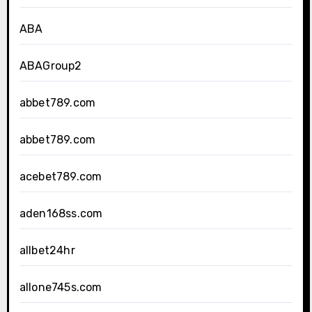
ABA
ABAGroup2
abbet789.com
abbet789.com
acebet789.com
aden168ss.com
allbet24hr
allone745s.com