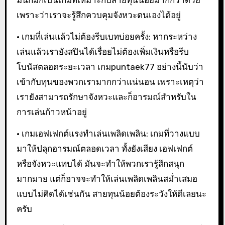
มันก็มักเป็นเกมที่เหมาะกับสายทุนน้อยมากกว่าด้วย
เพราะว่าเราจะรู้สึกควบคุมจังหวะตนเองได้อยู่
• เกมที่เล่นแล้วไม่ต้องรีบเบทบ่อยครั้ง: หากระหว่าง
เล่นแล้วเรายังสปินได้เรื่อยไม่ต้องเพิ่มเงินหรือรีบ
โบนัสตลอดระยะเวลา เกมpuntaek77 อย่างนี้นับว่า
เข้ากับทุนของพวกเรามากกว่าแน่นอน เพราะเหตุว่า
เรายังสามารถรักษาจังหวะและก็อารมณ์สำหรับใน
การเล่นก้าวหน้าอยู่
• เกมเอฟเฟกต์แรงทำเล่นเพลิดเพลิน: เกมที่วางแบบ
มาให้ปลุกอารมณ์ตลอดเวลา ทั้งยังเสียง เอฟเฟกต์
หรือจังหวะแทบได้ มันจะทำให้พวกเรารู้สึกสนุก
มากมาย แต่ก็อาจจะทำให้เล่นเพลิดเพลินสม่ำเสมอ
แบบไม่คิดได้เช่นกัน สายทุนน้อยต้องระวังให้ดีเลยนะ
ครับ