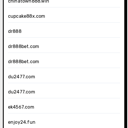
chinatown888.win
cupcake88x.com
dr888
dr888bet.com
dr888bet.com
du2477.com
du2477.com
ek4567.com
enjoy24.fun