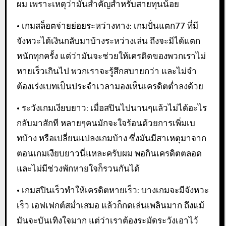
ผม เพราะเหตุว่ามันสำคัญสำหรับสายทุนน้อย
• เกมสล็อตจ่ายย่อยระหว่างทาง: เกมปั่นแตก77 ที่มี
จังหวะได้เงินกลับมาบ้างระหว่างเล่น ถึงจะมิได้แตก
หนักทุกครั้ง แต่ว่ามันจะช่วยให้เครดิตของพวกเราไม่
หายเร็วเกินไป พวกเราจะรู้สึกสบายกว่า และไม่จำ
ต้องเร่งเบทเป็นประจำเวลามองเห็นเครดิตต่ำลงด้วย
• ระวังเกมเงียบยาว: เมื่อสปินไปนานๆแล้วไม่ได้อะไร
กลับมาสักที หลายๆคนมักจะใจร้อนด้วยการเพิ่มเบ
ทบ้าง หรือเปลี่ยนแปลงเกมบ้าง ซึ่งมันมีสาเหตุมาจาก
ตอนเกมเงียบยาวนี่แหละครับผม พอกินเครดิตตลอด
และไม่มีช่วงพักหายใจก็รวนกันได้
• เกมสปินเร็วทำให้เครดิตหายเร็ว: บางเกมจะมีจังหวะ
เร็ว เอฟเฟกต์สม่ำเสมอ แล้วก็กดเล่นเพลินมาก ถึงแม้
มันจะบันเทิงใจมาก แต่ว่าเราต้องระมัดระวังเอาไว้