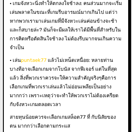
• เกมจังหวะนิ่งทำให้ตกลงใจช้าลง: คนส่วนมากจะเริ่ม
เล่นพลาดในขณะที่เกมรีบอารมณ์มากเกินไป แต่ว่า
หากพวกเรามาเล่นเกมที่มีจังหวะเล่นค่อนข้างจะช้า
และก็สบายล่ะ? มันก็จะมีผลให้เราได้มีพื้นที่สำหรับใน
การคิดหรือตัดสินใจช้าลง ไม่ต้องรีบมากจนเกินความ
จำเป็น
• เล่น
puntaek77
แล้วไม่เหน็ดเหนื่อย: หลายท่าน
บางทีอาจเลือกเกมจากโบนัส จากฟีเจอร์ แต่ในที่สุด
แล้ว สิ่งที่พวกเราควรจะให้ความสำคัญจริงๆคือการ
เลือกเกมที่พวกเราเล่นแล้วไม่อ่อนเพลียเป็นอย่าง
มากกว่า เพราะเหตุว่าจะทำให้พวกเราไม่ต้องเครียด
กับจังหวะเกมตลอดเวลา
สายทุนน้อยควรจะเลือกเกมสล็อต77 ที่ กับนิสัยของ
ตน มากกว่าเลือกตามกระแส