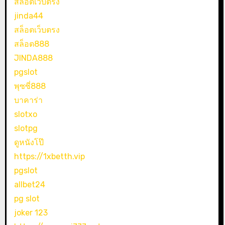
สล็อตเว็บตรง
jinda44
สล็อตเว็บตรง
สล็อต888
JINDA888
pgslot
พุซซี่888
บาคาร่า
slotxo
slotpg
ดูหนังโป๊
https://1xbetth.vip
pgslot
allbet24
pg slot
joker 123