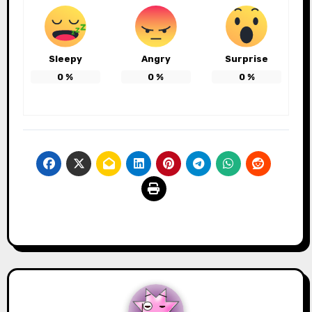
Sleepy
Angry
Surprise
0
%
0
%
0
%