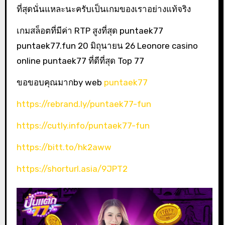
ที่สุดนั่นแหละนะครับเป็นเกมของเราอย่างแท้จริง
เกมสล็อตที่มีค่า RTP สูงที่สุด puntaek77
puntaek77.fun 20 มิถุนายน 26 Leonore casino
online puntaek77 ที่ดีที่สุด Top 77
ขอขอบคุณมากby web
puntaek77
https://rebrand.ly/puntaek77-fun
https://cutly.info/puntaek77-fun
https://bitt.to/hk2aww
https://shorturl.asia/9JPT2