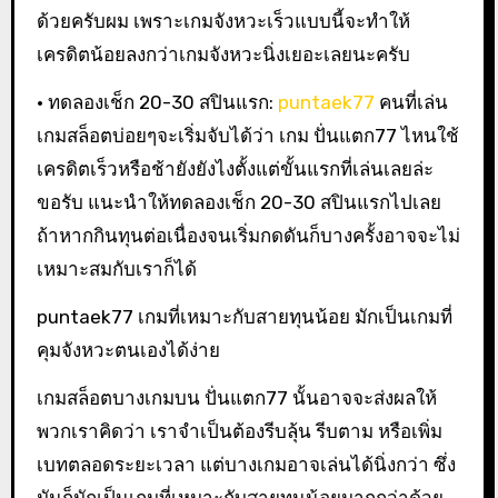
ด้วยครับผม เพราะเกมจังหวะเร็วแบบนี้จะทำให้
เครดิตน้อยลงกว่าเกมจังหวะนิ่งเยอะเลยนะครับ
• ทดลองเช็ก 20-30 สปินแรก:
puntaek77
คนที่เล่น
เกมสล็อตบ่อยๆจะเริ่มจับได้ว่า เกม ปั่นแตก77 ไหนใช้
เครดิตเร็วหรือช้ายังยังไงตั้งแต่ขั้นแรกที่เล่นเลยล่ะ
ขอรับ แนะนำให้ทดลองเช็ก 20-30 สปินแรกไปเลย
ถ้าหากกินทุนต่อเนื่องจนเริ่มกดดันก็บางครั้งอาจจะไม่
เหมาะสมกับเราก็ได้
puntaek77 เกมที่เหมาะกับสายทุนน้อย มักเป็นเกมที่
คุมจังหวะตนเองได้ง่าย
เกมสล็อตบางเกมบน ปั่นแตก77 นั้นอาจจะส่งผลให้
พวกเราคิดว่า เราจำเป็นต้องรีบลุ้น รีบตาม หรือเพิ่ม
เบทตลอดระยะเวลา แต่บางเกมอาจเล่นได้นิ่งกว่า ซึ่ง