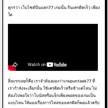
ดูกรว่า เว็บไซต์ปั่นแตก77 เกมนั้น กินเครดิตเร็ว เพียง
ใด
สิ่งแรกเลยก็คือ เราจำต้องมองว่าเกมpuntaek77 ที่
เรากำลังจะเลือกนั้น ใช้เครดิตเร็วหรือช้าแค่ไหน ไม่
ต้องไปพอใจว่าโบนัสหรือแจ็กเพียงพอตของเกมเป็น
แบบไหน ให้มองเรื่องการไหลของเครดิตก็พอแล้วครับ