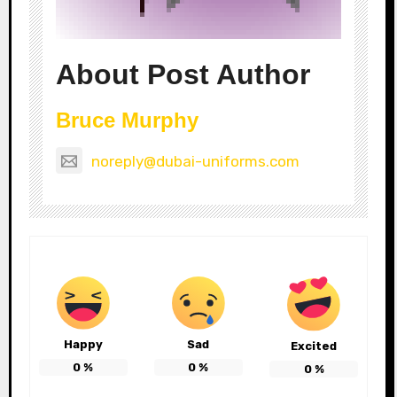
About Post Author
Bruce Murphy
noreply@dubai-uniforms.com
Happy
Sad
Excited
0
%
0
%
0
%