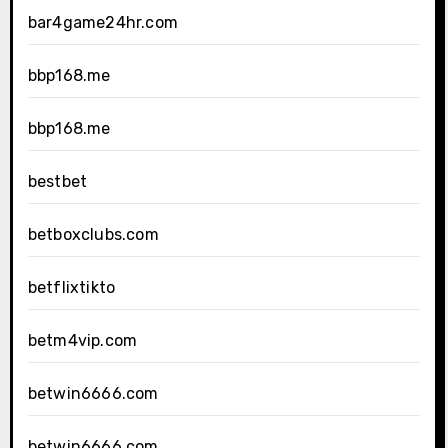
bar4game24hr.com
bbp168.me
bbp168.me
bestbet
betboxclubs.com
betflixtikto
betm4vip.com
betwin6666.com
betwin6666.com