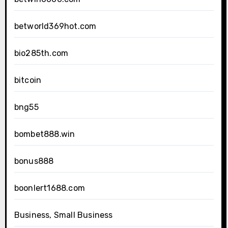
betworld369hot.com
bio285th.com
bitcoin
bng55
bombet888.win
bonus888
boonlert1688.com
Business, Small Business