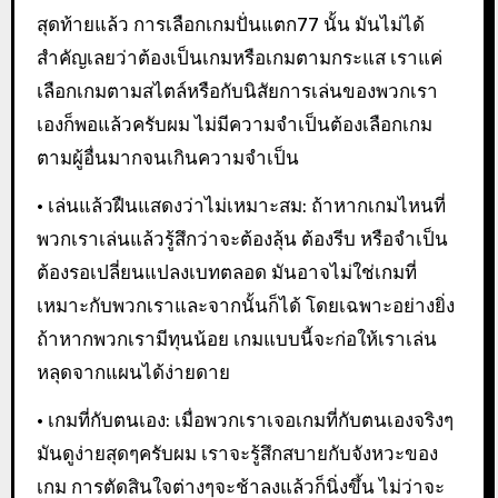
สุดท้ายแล้ว การเลือกเกมปั่นแตก77 นั้น มันไม่ได้
สำคัญเลยว่าต้องเป็นเกมหรือเกมตามกระแส เราแค่
เลือกเกมตามสไตล์หรือกับนิสัยการเล่นของพวกเรา
เองก็พอแล้วครับผม ไม่มีความจำเป็นต้องเลือกเกม
ตามผู้อื่นมากจนเกินความจำเป็น
• เล่นแล้วฝืนแสดงว่าไม่เหมาะสม: ถ้าหากเกมไหนที่
พวกเราเล่นแล้วรู้สึกว่าจะต้องลุ้น ต้องรีบ หรือจำเป็น
ต้องรอเปลี่ยนแปลงเบทตลอด มันอาจไม่ใช่เกมที่
เหมาะกับพวกเราและจากนั้นก็ได้ โดยเฉพาะอย่างยิ่ง
ถ้าหากพวกเรามีทุนน้อย เกมแบบนี้จะก่อให้เราเล่น
หลุดจากแผนได้ง่ายดาย
• เกมที่กับตนเอง: เมื่อพวกเราเจอเกมที่กับตนเองจริงๆ
มันดูง่ายสุดๆครับผม เราจะรู้สึกสบายกับจังหวะของ
เกม การตัดสินใจต่างๆจะช้าลงแล้วก็นิ่งขึ้น ไม่ว่าจะ