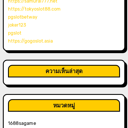
https://samurai777.net
https://tokyoslot88.com
pgslotbetway
joker123
pgslot
https://gogoslot.asia
ความเห็นล่าสุด
หมวดหมู่
1688sagame