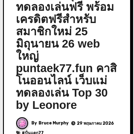
ทดลองเล่นฟรี พร้อม
เครดิตฟรีสำหรับ
สมาชิกใหม่ 25
มิถุนายน 26 web
ใหญ่
puntaek77.fun คาสิ
โนออนไลน์ เว็บแม่
ทดลองเล่น Top 30
by Leonore
By
Bruce Murphy
29 พฤษภาคม 2026
#
ปั่นแตก77